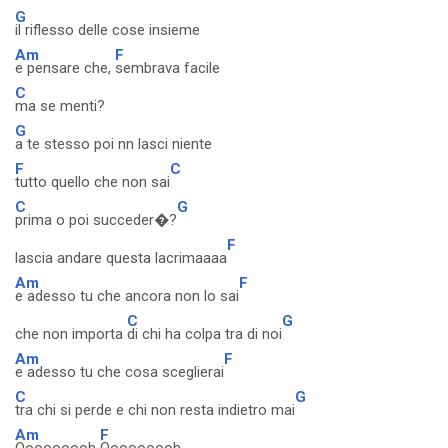
G
il riflesso delle cose insieme
Am
F
e pensare che,
sembrava facile
C
ma se menti?
G
a te stesso poi nn lasci niente
F
C
tutto quello che non sai
C
G
prima o poi succeder�?
F
lascia andare questa lacrimaaaa
Am
F
e adesso tu che ancora non lo sai
C
G
che non importa
di chi ha colpa tra di noi
Am
F
e adesso tu che cosa sceglierai
C
G
tra chi si perde e chi non resta indietro mai
Am
F