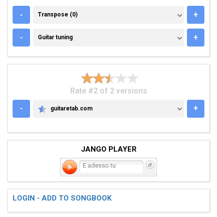
TRANSPOSE (0)
-
+
Transpose (0)
GUITAR TUNING
-
+
Guitar tuning
Rate #2 of 2 versions
-
+
guitaretab.com
GUITARETAB.COM
JANGO PLAYER
E adesso tu
LOGIN - ADD TO SONGBOOK