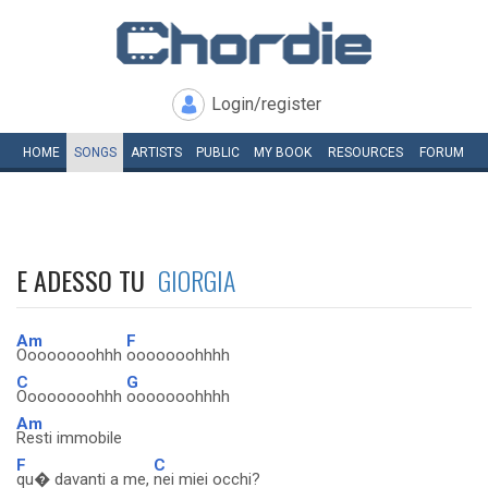
Login/register
HOME
SONGS
ARTISTS
PUBLIC
MY
BOOK
RESOURCES
FORUM
E ADESSO TU
GIORGIA
Am
F
Oooooooohhh
ooooooohhhh
C
G
Oooooooohhh
ooooooohhhh
Am
Resti immobile
F
C
qu� davanti a me,
nei miei occhi?