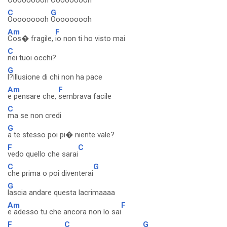
Ooooooooh
Ooooooooh
C
G
Ooooooooh
Ooooooooh
Am
F
Cos� fragile,
io non ti ho visto mai
C
nei tuoi occhi?
G
l?illusione di chi non ha pace
Am
F
e pensare che,
sembrava facile
C
ma se non credi
G
a te stesso poi pi� niente vale?
F
C
vedo quello che sarai
C
G
che prima o poi diventerai
G
lascia andare questa lacrimaaaa
Am
F
e adesso tu che ancora non lo sai
F
C
G