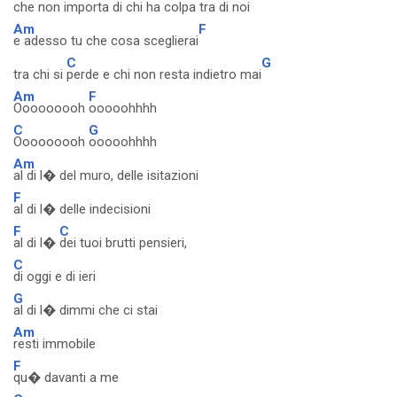
che non importa
di chi ha colpa tra di noi
Am
F
e adesso tu che cosa sceglierai
C
G
tra chi si
perde e chi non resta indietro mai
Am
F
Ooooooooh
ooooohhhh
C
G
Ooooooooh
ooooohhhh
Am
al di l� del muro, delle isitazioni
F
al di l� delle indecisioni
F
C
al di l�
dei tuoi brutti pensieri,
C
di oggi e di ieri
G
al di l� dimmi che ci stai
Am
resti immobile
F
qu� davanti a me