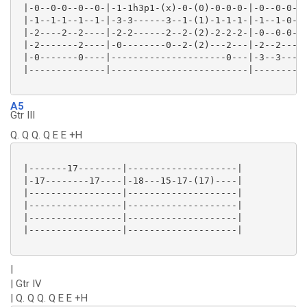
 |-0--0-0--0--0-|-1-1h3p1-(x)-0-(0)-0-0-0-|-0--0-0-(0
 |-1--1-1--1--1-|-3-3------3--1-(1)-1-1-1-|-1--1-0-(0
 |-2----2--2----|-2-2------2--2-(2)-2-2-2-|-0--0-0-(0
 |-2-------2----|-0--------0--2-(2)---2---|-2--2-----
 |-0-------0----|---------------------0---|-3--3-----
 |--------------|-------------------------|----------
A5
Gtr III
Q. Q Q. Q E E +H
 |-------17--------|--------------------|

 |-17--------17----|-18---15-17-(17)----|

 |-----------------|--------------------|

 |-----------------|--------------------|

 |-----------------|--------------------|

 |-----------------|--------------------|

|
| Gtr IV
| Q. Q Q. Q E E +H