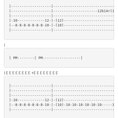
 |-------------------|-------------------------------
 |-------------------|---------------------12b14r(12)
 |-------------------|-------------------------------
 |-10-------------12-|-(12)--------------------------
 |--8-8-8-8-8-8-8-10-|-(10)--------------------------
 |-------------------|-------------------------------
|
 | PM--------| PM------------------|

| E E E E E E E E +E E E E E E E E
 |-------------------|-------------------------------
 |-------------------|-------------------------------
 |-------------------|-------------------------------
 |-10-------------12-|-(12)--------------------------
 |--8-8-8-8-8-8-8-10-|-(10)-10-10-10-10-10-10-----10-
 |-------------------|-------------------------------