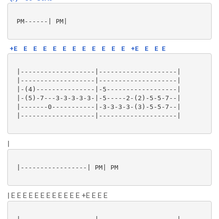
 PM------| PM|

+E
E
E
E
E
E
E
E
E
E
E
E
+E
E
E
E
 |-------------------|--------------------|

 |-------------------|--------------------|

 |-(4)---------------|-5------------------|

 |-(5)-7---3-3-3-3-3-|-5-----2-(2)-5-5-7--|

 |-------0-----------|-3-3-3-3-(3)-5-5-7--|

 |-------------------|--------------------|

|
 |-----------------| PM| PM

| E E E E E E E E E E E E +E E E E