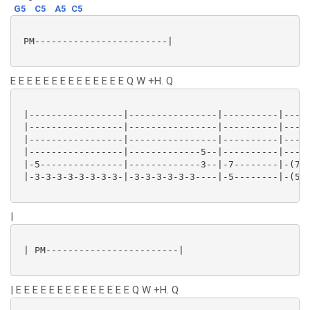
G5
C5
A5
C5
 PM------------------------|

E E E E E E E E E E E E E E Q W +H. Q
 |-----------------|----------------|----------|-----
 |-----------------|----------------|----------|-----
 |-----------------|----------------|----------|-----
 |-----------------|-------------5--|----------|-----
 |-5---------------|-------------3--|-7--------|-(7)-
 |-3-3-3-3-3-3-3-3-|-3-3-3-3-3-3----|-5--------|-(5)-
|
 | PM------------------------|

| E E E E E E E E E E E E E E Q W +H. Q