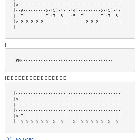
 ||o-------------------|---------------------|

 ||--9---------5-(5)-4-|-(4)---------5-(5)-4-|

 ||--7---------7-(7)-5-|-(5)-7-------7-(7)-5-|

 ||o-0-0-0-0-0---------|-------0-0-0---------|

 ||--------------------|---------------------|

|
 | PM-------------------------------------

| E E E E E E E E E E E E E E E E
 ||--------------------|---------------------|

 ||o-------------------|---------------------|

 ||--------------------|---------------------|

 ||--------------------|---------------------|

 ||o-7-----------------|---------------------|

 ||--5-5-5-5-5-5--5--5-|--5--5-5-5-5-5--5--5-|

(F)
C5
G5A5