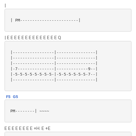
|
 | PM------------------------|

| E E E E E E E E E E E E E E Q
 |-----------------|----------------|

 |-----------------|----------------|

 |-----------------|----------------|

 |-7---------------|-------------9--|

 |-5-5-5-5-5-5-5-5-|-5-5-5-5-5-5-7--|

 |-----------------|----------------|

F5
G5
 PM--------| ~~~~

E E E E E E E E +H. E +E