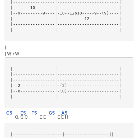
 |-----------------|-------------------------|

 |-------10--------|-------------------------|

 |--9---------9----|-10--12p10-----9--(9)----|

 |-----------------|-----------12------------|

 |-----------------|-------------------------|

 |-----------------|-------------------------|

|
| W +W
 |-----------------|-------------------------|

 |-----------------|-------------------------|

 |-----------------|-------------------------|

 |--2--------------|-(2)---------------------|

 |--0--------------|-(0)---------------------|

 |-----------------|-------------------------|

C5
E5
F5
G5
A5
Q.
Q Q.
E E
E
E H
 |--------------------|------------------||
