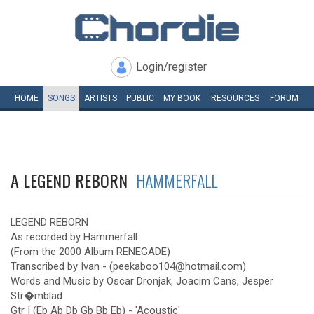
Login/register
HOME
SONGS
ARTISTS
PUBLIC
MY
BOOK
RESOURCES
FORUM
A LEGEND REBORN
HAMMERFALL
LEGEND REBORN
As recorded by Hammerfall
(From the 2000 Album RENEGADE)
Transcribed by Ivan - (peekaboo104@hotmail.com)
Words and Music by Oscar Dronjak, Joacim Cans, Jesper
Str�mblad
Gtr I (Eb Ab Db Gb Bb Eb) - 'Acoustic'