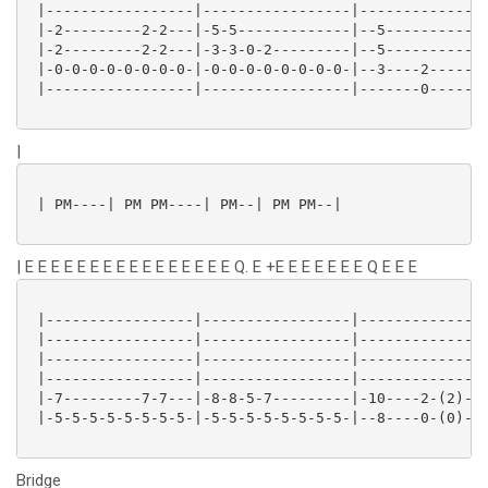
 |-----------------|-----------------|---------------
 |-2---------2-2---|-5-5-------------|--5------------
 |-2---------2-2---|-3-3-0-2---------|--5------------
 |-0-0-0-0-0-0-0-0-|-0-0-0-0-0-0-0-0-|--3----2-------
 |-----------------|-----------------|-------0-----0-
|
 | PM----| PM PM----| PM--| PM PM--|

| E E E E E E E E E E E E E E E E Q. E +E E E E E E E Q E E E
 |-----------------|-----------------|---------------
 |-----------------|-----------------|---------------
 |-----------------|-----------------|---------------
 |-----------------|-----------------|---------------
 |-7---------7-7---|-8-8-5-7---------|-10----2-(2)---
 |-5-5-5-5-5-5-5-5-|-5-5-5-5-5-5-5-5-|--8----0-(0)-0-
Bridge