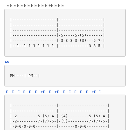
| E E E E E E E E E E E E +E E E E
 |-------------------|-------------------|

 |-------------------|-------------------|

 |-------------------|-------------------|

 |-------------------|-5-----5-(5)-------|

 |-------------------|-3-3-3-3-(3)---5-7-|

 |--1--1-1-1-1-1-1-1-|-------------3-3-5-|

A5
 PM----| PM--|

E
E
E
E
E
E
+E
E
+E
E
E
E
E
E
+E
E
 |-------------------|---------------------|

 |-------------------|---------------------|

 |-2---------5-(5)-4-|-(4)---------5-(5)-4-|

 |-2---------7-(7)-5-|-(5)-7-------7-(7)-5-|

 |-0-0-0-0-0---------|-------0-0-0---------|
