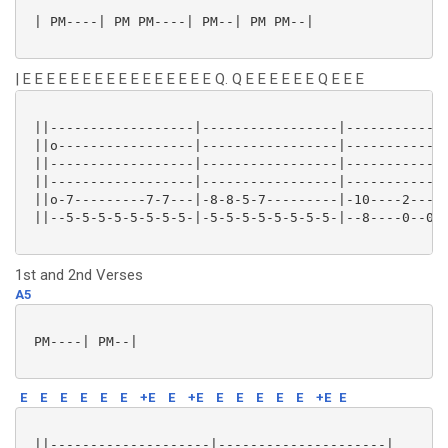
 | PM----| PM PM----| PM--| PM PM--|

| E E E E E E E E E E E E E E E E Q. Q E E E E E E Q E E E
 ||------------------|-----------------|-------------
 ||o-----------------|-----------------|-------------
 ||------------------|-----------------|-------------
 ||------------------|-----------------|-------------
 ||o-7---------7-7---|-8-8-5-7---------|-10----2-----
 ||--5-5-5-5-5-5-5-5-|-5-5-5-5-5-5-5-5-|--8----0--0-0
1st and 2nd Verses
A5
 PM----| PM--|

E
E
E
E
E
E
+E
E
+E
E
E
E
E
E
+E
E
 ||--------------------|---------------------|
