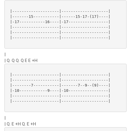
 |--------------------|--------------------|

 |-------15-----------|------15-17-(17)----|

 |-17-----------16----|-17-----------------|

 |--------------------|--------------------|

 |--------------------|--------------------|

 |--------------------|--------------------|

|
| Q. Q Q. Q E E +H
 |--------------------|--------------------|

 |--------------------|--------------------|

 |--------7-----------|-------7--9--(9)----|

 |-10------------9----|-10-----------------|

 |--------------------|--------------------|

 |--------------------|--------------------|

|
| Q. E +H Q. E +H