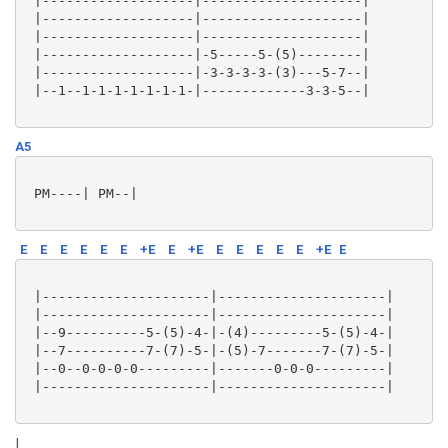
 |-------------------|--------------------|

 |-------------------|--------------------|

 |-------------------|--------------------|

 |-------------------|-5-----5-(5)--------|

 |-------------------|-3-3-3-3-(3)---5-7--|

 |--1--1-1-1-1-1-1-1-|-------------3-3-5--|

A5
 PM----| PM--|

E
E
E
E
E
E
+E
E
+E
E
E
E
E
E
+E
E
 |---------------------|---------------------|

 |---------------------|---------------------|

 |--9----------5-(5)-4-|-(4)---------5-(5)-4-|

 |--7----------7-(7)-5-|-(5)-7-------7-(7)-5-|

 |--0--0-0-0-0---------|-------0-0-0---------|

 |---------------------|---------------------|

|