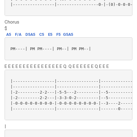
 |-----------------|-----------------0-|-(0)-0-0-0-0-
Chorus
$
A5
F/A
D5A5
C5
E5
F5
G5A5
 PM----| PM PM----| PM--| PM PM--|

E E E E E E E E E E E E E E E E Q. Q E E E E E E Q E E E
 |-----------------|-----------------|---------------
 |-----------------|-----------------|---------------
 |-2---------2-2---|-5-5---2---------|--5------------
 |-2---------2-2---|-3-3-0-2---------|--5------------
 |-0-0-0-0-0-0-0-0-|-0-0-0-0-0-0-0-0-|--3----2-------
 |-----------------|-----------------|-------0-----0-
|