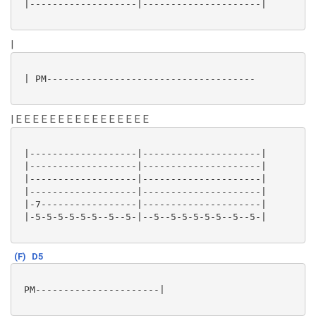
 |-------------------|---------------------|

|
 | PM-------------------------------------

| E E E E E E E E E E E E E E E E
 |-------------------|---------------------|

 |-------------------|---------------------|

 |-------------------|---------------------|

 |-------------------|---------------------|

 |-7-----------------|---------------------|

 |-5-5-5-5-5-5--5--5-|--5--5-5-5-5-5--5--5-|

(F)
D5
 PM----------------------|
