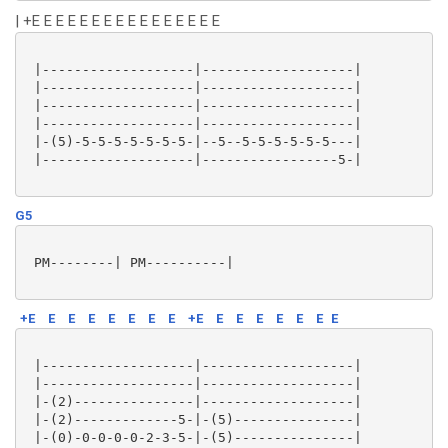
| +E E E E E E E E E E E E E E E E
 |-------------------|-------------------|

 |-------------------|-------------------|

 |-------------------|-------------------|

 |-------------------|-------------------|

 |-(5)-5-5-5-5-5-5-5-|--5--5-5-5-5-5-5---|

 |-------------------|-----------------5-|

G5
 PM--------| PM----------|

+E
E
E
E
E
E
E
E
+E
E
E
E
E
E
E
E
 |-------------------|-------------------|

 |-------------------|-------------------|

 |-(2)---------------|-------------------|

 |-(2)-------------5-|-(5)---------------|

 |-(0)-0-0-0-0-2-3-5-|-(5)---------------|
