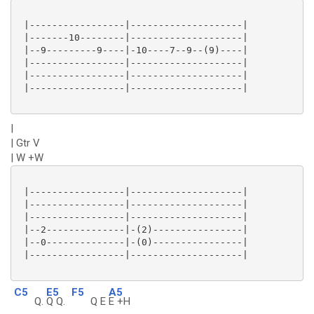
 |-----------------|--------------------|

 |-------10--------|--------------------|

 |--9---------9----|-10----7--9--(9)----|

 |-----------------|--------------------|

 |-----------------|--------------------|

 |-----------------|--------------------|

|
| Gtr V
| W +W
 |-----------------|--------------------|

 |-----------------|--------------------|

 |-----------------|--------------------|

 |--2--------------|-(2)----------------|

 |--0--------------|-(0)----------------|

 |-----------------|--------------------|

C5
E5
F5
A5
Q.
Q Q.
Q E
E +H