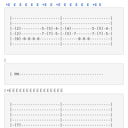
+E
E
E
E
E
E
+E
E
+E
E
E
E
E
E
+E
E
 |---------------------|---------------------|

 |---------------------|---------------------|

 |-(2)---------5-(5)-4-|-(4)---------5-(5)-4-|

 |-(2)---------7-(7)-5-|-(5)-7-------7-(7)-5-|

 |-(0)-0-0-0-0---------|-------0-0-0---------|

 |---------------------|---------------------|

|
 | PM-------------------------------------

| +E E E E E E E E E E E E E E E E
 |---------------------|---------------------|

 |---------------------|---------------------|

 |---------------------|---------------------|

 |---------------------|---------------------|

 |-(7)-----------------|---------------------|
