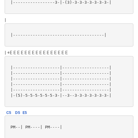
 |-----------------3-|-(3)-3-3-3-3-3-3-3-|

|
 |-------------------------------------|

| +E E E E E E E E E E E E E E E E
 |-------------------|-------------------|

 |-------------------|-------------------|

 |-------------------|-------------------|

 |-------------------|-------------------|

 |-------------------|-------------------|

 |-(5)-5-5-5-5-5-5-3-|--3--3-3-3-3-3-3-3-|

C5
D5
E5
 PM--| PM----| PM----|
