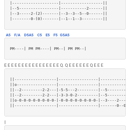
 |--------------------|------------------||

 |--5-----------------|-----------2------||

 |--3-----2-(2)-------|--3--3--5--0------||

 |--------0-(0)-------|--1--1--3---------||

A5
F/A
D5A5
C5
E5
F5
G5A5
 PM----| PM PM----| PM--| PM PM--|

E E E E E E E E E E E E E E E E Q. Q E E E E E E Q E E E
 ||------------------|-----------------|-------------
 ||o-----------------|-----------------|-------------
 ||--2---------2-2---|-5-5---2---------|--5----------
 ||--2---------2-2---|-3-3-0-2---------|--5----------
 ||o-0-0-0-0-0-0-0-0-|-0-0-0-0-0-0-0-0-|--3----2-----
 ||------------------|-----------------|-------0--0-0
|