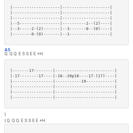
 |--------------------|--------------------|

 |--------------------|--------------------|

 |--------------------|--------------------|

 |--5-----------------|----------2--(2)----|

 |--3-----2-(2)-------|--3-------0--(0)----|

 |--------0-(0)-------|--1-----------------|

A5
Q. Q Q. E S S E E +H
 |-------17--------|-------------------------|

 |-17--------17----|-18--20p18----17-(17)----|

 |-----------------|-----------19------------|

 |-----------------|-------------------------|

 |-----------------|-------------------------|

 |-----------------|-------------------------|

|
| Q. Q Q. E S S E E +H