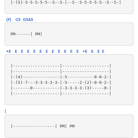
 |-(5)-5-5-5-5-5--5--5-|--5--5-5-5-5-5--5--5-|

(F)
C5
G5A5
 PM------| PM|

+E
E
E
E
E
E
E
E
E
E
E
E
+E
E
E
E
 |-------------------|-------------------|

 |-------------------|-------------------|

 |-(4)---------------|-5-----------0-0-2-|

 |-(5)-7---3-3-3-3-3-|-5-----2-(2)-0-0-2-|

 |-------0-----------|-3-3-3-3-(3)-----0-|

 |-------------------|-------------------|

|
 |-----------------| PM| PM
