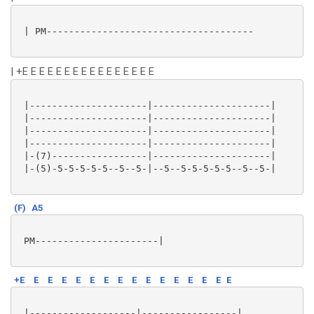
 | PM-------------------------------------

| +E E E E E E E E E E E E E E E E
 |---------------------|---------------------|

 |---------------------|---------------------|

 |---------------------|---------------------|

 |---------------------|---------------------|

 |-(7)-----------------|---------------------|

 |-(5)-5-5-5-5-5--5--5-|--5--5-5-5-5-5--5--5-|

(F)
A5
 PM----------------------|

+E
E
E
E
E
E
E
E
E
E
E
E
E
E
E
E
 |-------------------|-----------------|
