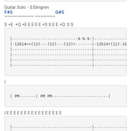
Guitar Solo - S.Elmgren
F#5
G#5
~~~~~~~~~~ ~~~~~~~
S +E. +Q +E E E E E +S S E E +Q. S S
 |----------------------------9-9-9-|----------------
 |-12b14==(12)---(12)---(12)r-------|-12b14r(12)-10-1
 |----------------------------------|----------------
 |----------------------------------|----------------
 |----------------------------------|----------------
 |----------------------------------|----------------
|
 | PM-------| PM PM------------------------|

| E E E E E E E E E E E E E E E E
 |----------------------------------|----------------