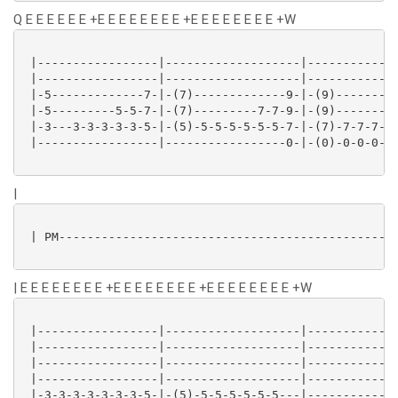
Q E E E E E E +E E E E E E E E +E E E E E E E E +W
 |-----------------|-------------------|-------------
 |-----------------|-------------------|-------------
 |-5-------------7-|-(7)-------------9-|-(9)---------
 |-5---------5-5-7-|-(7)---------7-7-9-|-(9)---------
 |-3---3-3-3-3-3-5-|-(5)-5-5-5-5-5-5-7-|-(7)-7-7-7-7-
 |-----------------|-----------------0-|-(0)-0-0-0-0-
|
 | PM------------------------------------------------
| E E E E E E E E +E E E E E E E E +E E E E E E E E +W
 |-----------------|-------------------|-------------
 |-----------------|-------------------|-------------
 |-----------------|-------------------|-------------
 |-----------------|-------------------|-------------
 |-3-3-3-3-3-3-3-5-|-(5)-5-5-5-5-5-5---|-------------