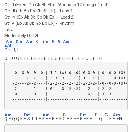
Gtr II (Eb Ab Db Gb Bb Eb) - 'Acoustic 12 string effect'
Gtr III (Eb Ab Db Gb Bb Eb) - 'Lead 1'
Gtr IV (Eb Ab Db Gb Bb Eb) - 'Lead 2'
Gtr V (Eb Ab Db Gb Bb Eb) - 'Rhythm'
Intro
Moderately Q=120
Am
Dm
Am
C
Em
F
G
Am
4/4
Gtrs I, II
Q E Q Q E E E E E +E E E E Q E E +E E +E E Q E E +H
 |-0--0-0--0--0-|-1-1-(x)-0-(0)-0-0-0-|-0--0-0-(0)-0-
 |-1--1-1--1--1-|-3-3--3--1-(1)-1-1-1-|-1--1-0-(0)-0-
 |-2----2--2----|-2-2--2--2-(2)-2-2-2-|-0--0-0-(0)-0-
 |-2-------2----|-0----0--2-(2)---2---|-2--2-------2-
 |-0-------0----|-----------------0---|-3--3-------2-
 |--------------|---------------------|------------0-
Am
Dm
Am
C
Em
F
G
Am
Q E Q Q E
E S T T E
E +E E E E
Q E E +E
E +E E
Q
E
E +H