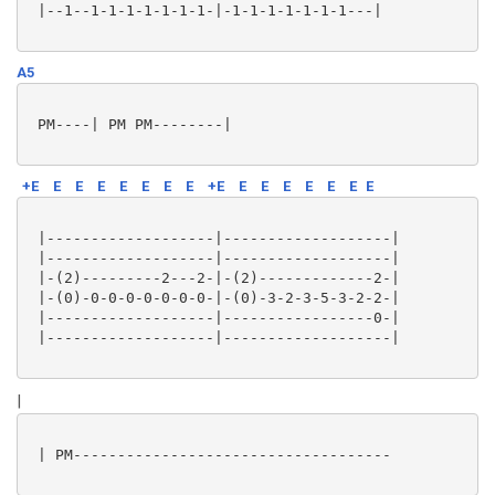
 |--1--1-1-1-1-1-1-1-|-1-1-1-1-1-1-1---|

A5
 PM----| PM PM--------|

+E
E
E
E
E
E
E
E
+E
E
E
E
E
E
E
E
 |-------------------|-------------------|

 |-------------------|-------------------|

 |-(2)---------2---2-|-(2)-------------2-|

 |-(0)-0-0-0-0-0-0-0-|-(0)-3-2-3-5-3-2-2-|

 |-------------------|-----------------0-|

 |-------------------|-------------------|

|
 | PM------------------------------------
