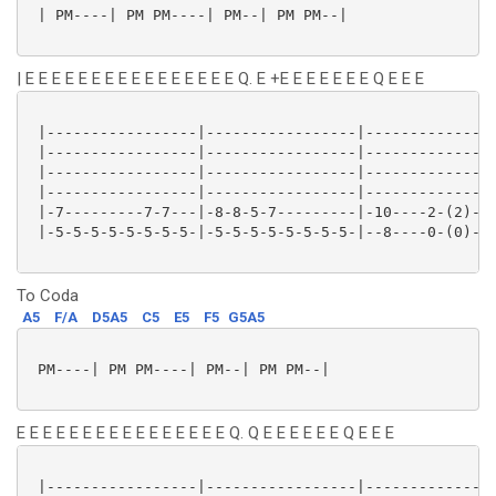
 | PM----| PM PM----| PM--| PM PM--|

| E E E E E E E E E E E E E E E E Q. E +E E E E E E E Q E E E
 |-----------------|-----------------|---------------
 |-----------------|-----------------|---------------
 |-----------------|-----------------|---------------
 |-----------------|-----------------|---------------
 |-7---------7-7---|-8-8-5-7---------|-10----2-(2)---
 |-5-5-5-5-5-5-5-5-|-5-5-5-5-5-5-5-5-|--8----0-(0)-0-
To Coda
A5
F/A
D5A5
C5
E5
F5
G5A5
 PM----| PM PM----| PM--| PM PM--|

E E E E E E E E E E E E E E E E Q. Q E E E E E E Q E E E
 |-----------------|-----------------|---------------