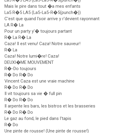
La5 R�5 LA5 (La5-La5-R�5(punch�))
Mais le pire dans tout �a mes enfants
La5 R�5 LA5 (La5-La5-R�5(punch�))
C'est que quand l'soir arrive y r'devient rayonnant
LA R� La
Pour un party y'� toujours partant
R� La R� La
Caza! Il est venu! Caza! Notre sauveur!
R� La
Caza! Notre lumi�re! Caza!
DEUXI�ME MOUVEMENT
R�-Do toujours
R� Do R� Do
Vincent Caza est une vraie machine
R� Do R� Do
Il vit toujours sa vie � full pin
R� Do R� Do
Il arpente les bars, les bistros et les brasseries
R� Do R� Do
Le gaz au fond, le pied dans l'tapis
R� Do
Une pinte de rousse! (Une pinte de rousse!)