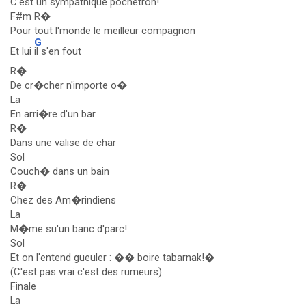
C'est un sympathique pochetron!
F#m R�
Pour tout l'monde le meilleur compagnon
G
Et lui
il s'en fout
R�
De cr�cher n'importe o�
La
En arri�re d'un bar
R�
Dans une valise de char
Sol
Couch� dans un bain
R�
Chez des Am�rindiens
La
M�me su'un banc d'parc!
Sol
Et on l'entend gueuler : �� boire tabarnak!�
(C'est pas vrai c'est des rumeurs)
Finale
La