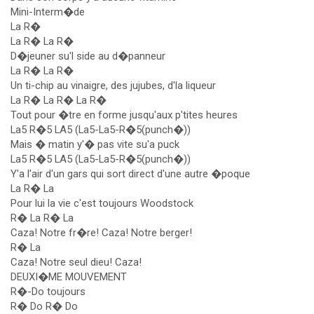
Mini-Interm�de
La R�
La R� La R�
D�jeuner su'l side au d�panneur
La R� La R�
Un ti-chip au vinaigre, des jujubes, d'la liqueur
La R� La R� La R�
Tout pour �tre en forme jusqu'aux p'tites heures
La5 R�5 LA5 (La5-La5-R�5(punch�))
Mais � matin y'� pas vite su'a puck
La5 R�5 LA5 (La5-La5-R�5(punch�))
Y'a l'air d'un gars qui sort direct d'une autre �poque
La R� La
Pour lui la vie c'est toujours Woodstock
R� La R� La
Caza! Notre fr�re! Caza! Notre berger!
R� La
Caza! Notre seul dieu! Caza!
DEUXI�ME MOUVEMENT
R�-Do toujours
R� Do R� Do