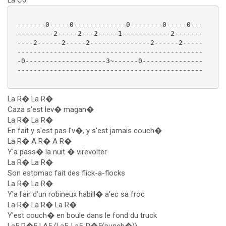
La C6
 -------0-----0-------------0--------0-----0---

 ---------2-----2---2-----1------------2-------

 ----2------2-----2---------------2------2-----

 ----------------------------------------------

 -0--------------------3~------0---------------

 ----------------------------------------------

La R� La R�
Caza s'est lev� magan�
La R� La R�
En fait y s'est pas l'v�, y s'est jamais couch�
La R� A R� A R�
Y'a pass� la nuit � virevolter
La R� La R�
Son estomac fait des flick-a-flocks
La R� La R�
Y'a l'air d'un robineux habill� a'ec sa froc
La R� La R� La R�
Y'est couch� en boule dans le fond du truck