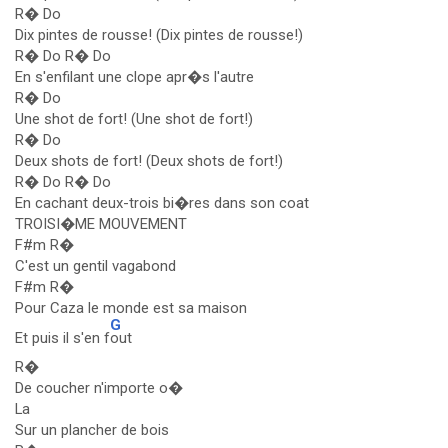
R� Do
Dix pintes de rousse! (Dix pintes de rousse!)
R� Do R� Do
En s'enfilant une clope apr�s l'autre
R� Do
Une shot de fort! (Une shot de fort!)
R� Do
Deux shots de fort! (Deux shots de fort!)
R� Do R� Do
En cachant deux-trois bi�res dans son coat
TROISI�ME MOUVEMENT
F#m R�
C'est un gentil vagabond
F#m R�
Pour Caza le monde est sa maison
G
Et puis il s'en f
out
R�
De coucher n'importe o�
La
Sur un plancher de bois