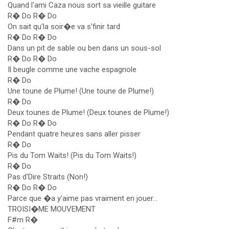
Quand l'ami Caza nous sort sa vieille guitare
R� Do R� Do
On sait qu'la soir�e va s'finir tard
R� Do R� Do
Dans un pit de sable ou ben dans un sous-sol
R� Do R� Do
Il beugle comme une vache espagnole
R� Do
Une toune de Plume! (Une toune de Plume!)
R� Do
Deux tounes de Plume! (Deux tounes de Plume!)
R� Do R� Do
Pendant quatre heures sans aller pisser
R� Do
Pis du Tom Waits! (Pis du Tom Waits!)
R� Do
Pas d'Dire Straits (Non!)
R� Do R� Do
Parce que �a y'aime pas vraiment en jouer...
TROISI�ME MOUVEMENT
F#m R�