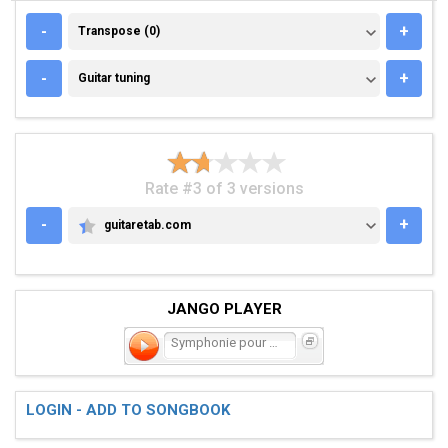
TRANSPOSE (0)
-
+
Transpose (0)
GUITAR TUNING
-
+
Guitar tuning
Rate #3 of 3 versions
-
+
guitaretab.com
GUITARETAB.COM
JANGO PLAYER
Symphonie pour Caza
LOGIN - ADD TO SONGBOOK