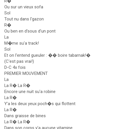
R�
Ou sur un vieux sofa
Sol
Tout nu dans l'gazon
R�
Ou ben en d'sous d'un pont
La
M�me su'a track!
Sol
Et on l'entend gueuler : �� boire tabarnak!�
(C'est pas vrai!)
D-C 4x fois
PREMIER MOUVEMENT
La
La R� La R�
Encore une nuit su'a robine
La R�
Y'a les deux yeux poch�s qui flottent
La R�
Dans graisse de bines
La R� La R�
Dans son corps y'a aucune vitamine