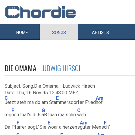
HOME
SONGS
ARTISTS
DIE OMAMA
LUDWIG HIRSCH
Subject: Song:Die Omama - Ludwick Hirsch
Date: Thu, 16 Nov 95 12:43:00 MEZ
C
E
Am
Jetzt steh ma do am Sta
mmersdorfer Fried
hof
F
G
C
reg
nen tuat's di Fi
aB tuan ma scho
weh
F
E
Am
F
Da Pf
arrer sogt:"Sie
woar a herzens
guter Mens
ch"