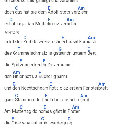
ersch
ossen, aufg'hangt
und verbrannt
C
E
Am
doch
das hat sie dem
Adolf stets ver
ziehn
C
E
Am
er
hat ihr ja das Mutter
kreuz ver
liehn
Refrain
C
E
Am
In letzter
Zeit do woars scho
a bissal kom
isch
F
G
C
des Gr
ammelschmalz is gs
taundn unterm
Bett
F
E
die Spit
zendeckerl
hot's verbrannt
Am
F
den
Hitler hot's a
Bucher g'nannt
C
E
Am
und
den Nochtscheam
hot's plaziert am Fenster
brett
C
E
Am
ganz
Stammersdorf
hot uber sie scho
gred
C
E
Am
Am Mut
tertag do ho
mas gfiat in Pr
ater
F
G
C
die
Oide woa auf a
moi wieder ju
ng