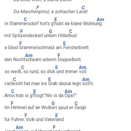
F
C
Da Marche
nprinz, a schiacher La
ckl
C
E
Am
In Stamm
ersdorf hot's g'
hobt de klane Wohnu
ng
F
G
C
mit Spit
zendeckerl un
tern Hitler
bud
F
E
a Glasl
Grammelschmalz am
Fensterbrett
Am
F
den Nocht
scheam unterm
Doppelbett
C
E
Am
so weiB
, so rund, so dick
und immer
voll
C
E
Am
viell
eicht hat man ins
Grab dazua legn
soll'n
C
E
Am
Am
oi hob is g'
frogt:"Wo is da
Opa?"
F
G
C
Im
Himmel auf an Wolk
erl spud er
Geign
F
E
fur Fuhrer,
Volk und Vater
land
Am
F