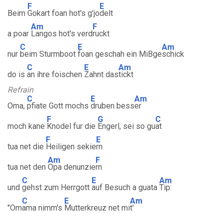
F
E
Beim
Gokart foan hot's g'jo
delt
Am
F
a poar
Langos hot's verd
ruckt
C
E
Am
nur
beim Sturmboot
foan geschah ein MiBge
schick
C
E
Am
do is
an ihre foischen
Zahnt das
tickt
Refrain
C
E
Am
Oma,
pfiate Gott mochs
druben bess
er
F
G
C
moch kane
Knodel fur die
Engerl, sei so gu
at
F
E
tua net die
Heiligen sekie
rn
Am
F
tua net den
Opa denunzie
rn
C
E
Am
und
gehst zum Herrgott
auf Besuch a guata
Tip:
C
E
Am
"Om
ama nimm's
Mutterkreuz net mi
t'