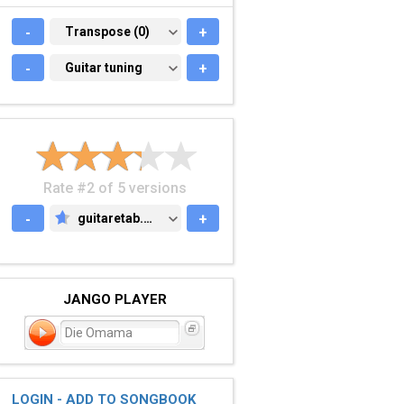
-
TRANSPOSE (0)
Transpose (0)
+
-
GUITAR TUNING
Guitar tuning
+
Rate #2 of 5 versions
-
guitaretab.com
+
GUITARETAB.COM
JANGO PLAYER
Die Omama
LOGIN - ADD TO SONGBOOK