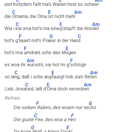
C
E
Am
und tr
otzdem fallt ma's Wa
nen hoid so schw
er
C
E
Am
die
Omama, die Oma
ist nicht meh
r
C
E
Am
Wia i
kla woa hot's ma eine
g'stopft die Kno
del
F
G
C
hot's g'
lauert mit'n Pra
ker in der Han
d
F
E
hot's mia
umdraht scho den M
ogen
Am
F
es woa ihr
wurscht, sie hot mi g'
schlogn
C
E
Am
so la
ng, daB i scho ang
faungt hob zum Be
ten:
C
E
Am
Lieb Jesu
kind, laB d'
Oma doch verreck
en.
Refrain
F
G
Die sieben
Raben, des woarn nur se
chs
C
F
Die guate
Fee, des woa a H
ex
G
E
Da bose
Wolf, a klana Da
ckl