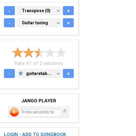
-
TRANSPOSE (0)
Transpose (0)
+
-
GUITAR TUNING
Guitar tuning
+
Rate #1 of 2 versions
-
guitaretab.com
+
GUITARETAB.COM
JANGO PLAYER
Il mio secondo tempo
LOGIN - ADD TO SONGBOOK