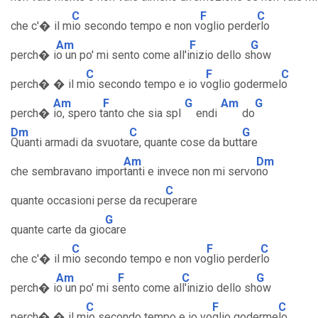
C
F
C
che c'� il m
io secondo tempo e non v
oglio perde
rlo
Am
F
G
perch� i
o un po' mi sento come all'i
nizio dello s
how
C
F
C
perch� � il m
io secondo tempo e io v
oglio godermel
o
Am
F
G
Am
G
perch�
io, spero t
anto che sia spl
endi
do
Dm
C
G
Quanti armadi da svuota
re, quante cose da butt
are
Am
Dm
che sembravano impor
tanti e invece non mi servo
no
C
quante occasioni perse da recu
perare
G
quante carte da gio
care
C
F
C
che c'� il m
io secondo tempo e non vo
glio perder
lo
Am
F
C
G
perch� i
o un po' mi s
ento come al
l'inizio dello sh
ow
C
F
C
perch� � il m
io secondo tempo e io vo
glio goderme
lo