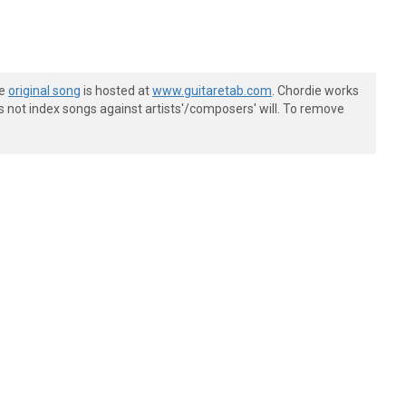
he
original song
is hosted at
www.guitaretab.com
. Chordie works
s not index songs against artists'/composers' will. To remove