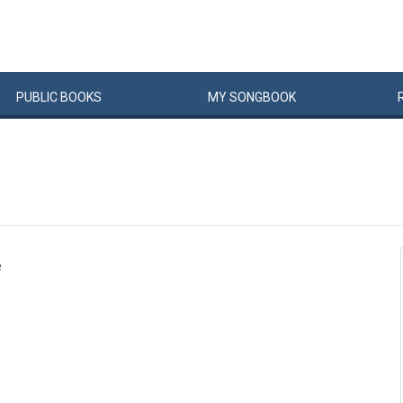
PUBLIC
BOOKS
MY
SONG
BOOK
e