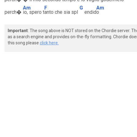
Am
F
G
Am
perch�
io, spero t
anto che sia spl
endid
o
Important
: The song above is NOT stored on the Chordie server. T
as a search engine and provides on-the-fly formatting. Chordie doe
this song please
click here.