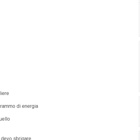
liere
grammo di energia
uello
 devo sbrigare