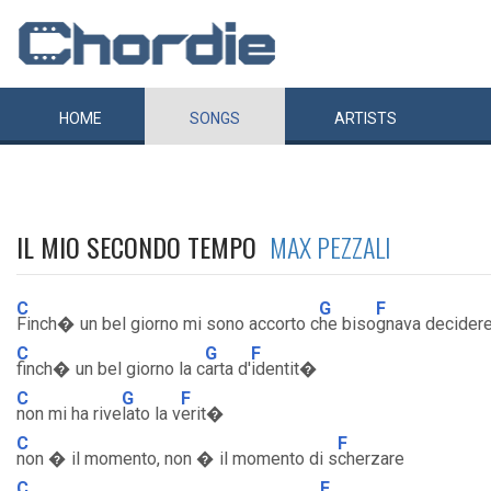
HOME
SONGS
ARTISTS
IL MIO SECONDO TEMPO
MAX PEZZALI
C
G
F
Finch� un bel giorno mi sono accorto c
he biso
gnava decider
C
G
F
finch� un bel giorno la c
arta d'
identit�
C
G
F
non mi ha rive
lato la v
erit�
C
F
non � il momento, non � il momento di s
cherzare
C
F