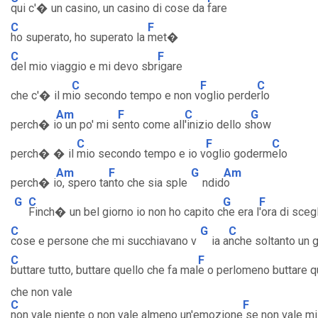
qui c'� un casino, un casino di cose da
fare
C
F
ho superato, ho superato la
met�
C
F
del mio viaggio e mi devo sbr
igare
C
F
C
che c'� il m
io secondo tempo e non v
oglio perde
rlo
Am
F
C
G
perch� i
o un po' mi s
ento come all
'inizio dello s
how
C
F
C
perch� � il
mio secondo tempo e io v
oglio goderm
elo
Am
F
G
Am
perch� i
o, spero ta
nto che sia sple
ndid
o
G
C
G
F
Finch� un bel giorno io non ho capito c
he era l
'ora di sceg
C
G
C
cose e persone che mi succhiavano v
ia a
nche soltanto un 
C
F
buttare tutto, buttare quello che fa mal
e o perlomeno buttare q
che non vale
C
F
non vale niente o non vale almeno un'emozione
se non vale mi