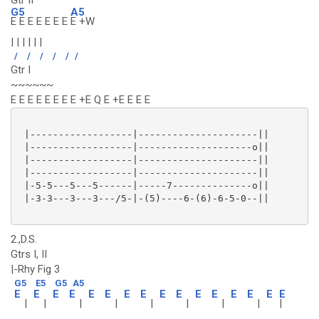
Gtr II
G5
A5
E E E E E E E
E +W
| | | | | |
/
/
/
/
/
/
Gtr I
~~~~~~
E E E E E E E E +E Q E +E E E E
 |------------------|---------------------||

 |------------------|--------------------o||

 |------------------|---------------------||

 |------------------|---------------------||

 |-5-5---5---5------|-----7--------------o||

 |-3-3---3---3---/5-|-(5)----6-(6)-6-5-0--||

2.,D.S.
Gtrs I, II
|-Rhy Fig 3
G5
E5
G5
A5
E
E
E
E
E
E
E
E
E
E
E
E
E
E
E
E
|
|
|
|
|
|
|
|
|