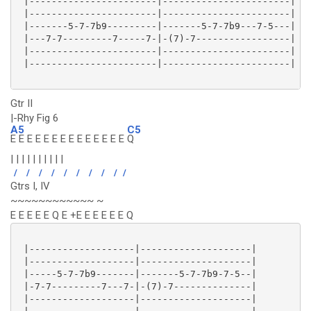
 |-----------------------|-----------------------|

 |-----------------------|-----------------------|

 |-------5-7-7b9---------|-------5-7-7b9---7-5---|

 |---7-7---------7-----7-|-(7)-7-----------------|

 |-----------------------|-----------------------|

 |-----------------------|-----------------------|

Gtr II
|-Rhy Fig 6
A5
C5
E E E E E E E E E E E E E E
Q
| | | | | | | | | |
/
/
/
/
/
/
/
/
/
/
Gtrs I, IV
~~~~~~~~~~~~ ~
E E E E E Q E +E E E E E E Q
 |-------------------|--------------------|

 |-------------------|--------------------|

 |-----5-7-7b9-------|-------5-7-7b9-7-5--|

 |-7-7---------7---7-|-(7)-7--------------|

 |-------------------|--------------------|
