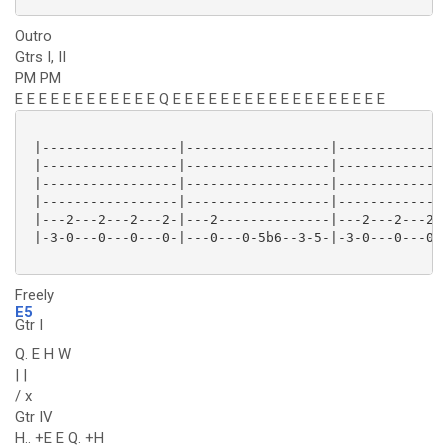
Outro
Gtrs I, II
PM PM
E E E E E E E E E E E E Q E E E E E E E E E E E E E E E E E E
 |-----------------|------------------|--------------
 |-----------------|------------------|--------------
 |-----------------|------------------|--------------
 |-----------------|------------------|--------------
 |---2---2---2---2-|---2--------------|---2---2---2--
 |-3-0---0---0---0-|---0---0-5b6--3-5-|-3-0---0---0--
Freely
E5
Gtr I
Q. E H W
| |
/ x
Gtr IV
H.. +E E Q. +H