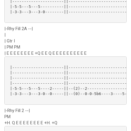
 |----------------------||-------------------------|-
 |-5-5---5---5----------||-------------------------|-
 |-3-3---3---3-0--------||-------------------------|-
|-Rhy Fill 2A --|
|
| Gtr I
| PM PM
| E E E E E E E E +Q E E Q E E E E E E E E E E
 |----------------------||-------------------------|-
 |----------------------||-------------------------|-
 |----------------------||-------------------------|-
 |----------------------||-------------------------|-
 |-5-5---5---5----2-----||--(2)--2-----------------|-
 |-3-3---3---3-0--0-----||--(0)--0-0-5b6----3----5-|-
|-Rhy Fill 2 --|
PM
+H. Q E E E E E E E E +H. +Q