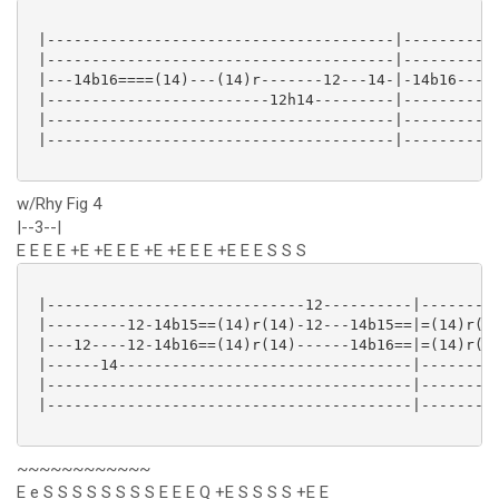
 |---------------------------------------|-----------
 |---------------------------------------|---------15
 |---14b16====(14)---(14)r-------12---14-|-14b16-----
 |-------------------------12h14---------|-----------
 |---------------------------------------|-----------
 |---------------------------------------|-----------
w/Rhy Fig 4
|--3--|
E E E E +E +E E E +E +E E E +E E E S S S
 |-----------------------------12----------|---------
 |---------12-14b15==(14)r(14)-12---14b15==|=(14)r(14
 |---12----12-14b16==(14)r(14)------14b16==|=(14)r(14
 |------14---------------------------------|---------
 |-----------------------------------------|---------
 |-----------------------------------------|---------
~~~~~~~~~~~~
E e S S S S S S S S E E E Q +E S S S S +E E