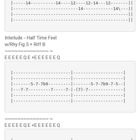
 |-----14----------14----12----12-14---12-------||

 |--------------------------14------------14\---||

 |----------------------------------------------||

 |----------------------------------------------||

Interlude - Half Time Feel
w/Rhy Fig 5 + Riff B
~~~~~~~~~~~~~~ ~
E E E E E Q E +E E E E E E Q
 |-----------------------|--------------------|

 |-----------------------|--------------------|

 |-------5-7-7b9---------|-------5-7-7b9-7-5--|

 |---7-7---------7-----7-|-(7)-7--------------|

 |-----------------------|--------------------|

 |-----------------------|--------------------|

~~~~~~~~~~~~~~ ~
E E E E E Q E +E E E E E E Q