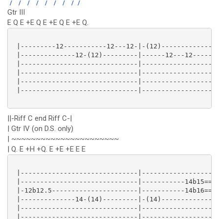
/
/
/
/
/
/
/
/
/
Gtr III
E Q E +E Q E +E Q E +E Q.
 |---------12-----------12---12-|-(12)---------------
 |--------------12-(12)---------|------12---12-----(1
 |------------------------------|--------------------
 |------------------------------|--------------------
 |------------------------------|--------------------
 |------------------------------|--------------------
||-Riff C end Riff C-|
| Gtr IV (on D.S. only)
| ~~~~~~~~~~~~~~~~~~~~~~
| Q. E +H +Q. E +E +E E E
 |------------------------------|--------------------
 |------------------------------|-----------14b15==(1
 |-12b12.5----------------------|-----------14b16==(1
 |--------------14-(14)---------|-(14)---------------
 |------------------------------|--------------------
 |------------------------------|--------------------