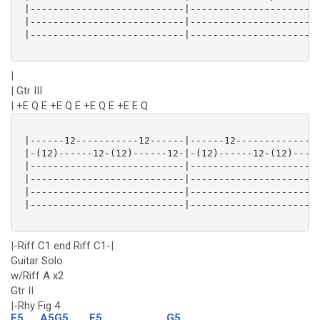
 |---------------------------|-----------------------
 |---------------------------|-----------------------
 |---------------------------|-----------------------
|
| Gtr III
| +E Q E +E Q E +E Q E +E E Q
 |------12-----------12------|------12---------------
 |-(12)------12-(12)------12-|-(12)------12-(12)-----
 |---------------------------|-----------------------
 |---------------------------|-----------------------
 |---------------------------|-----------------------
 |---------------------------|-----------------------
|-Riff C1 end Riff C1-|
Guitar Solo
w/Riff A x2
Gtr II
|-Rhy Fig 4
E5
A5G5
E5
G5