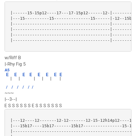
 |------15-15p12----17---17-15p12------12-|----------
 |---15----------15---------------15------|-12--15b17
 |----------------------------------------|----------
 |----------------------------------------|----------
 |----------------------------------------|----------
 |----------------------------------------|----------
w/Riff B
|-Rhy Fig 5
A5
E
E
E
E
E
E
E
E
|
|
|
|
|
|
/
/
/
/
/
/
~~~
|--3--|
E S S S S S S E S S S S S S S
 |---12----12-------12-12-------12-15-12h14p12----12-
 |---15b17----15b17-------15b17----------------15-12-
 |---------------------------------------------------