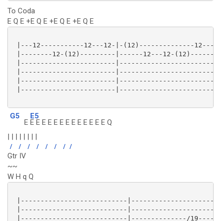
To Coda
E Q E +E Q E +E Q E +E Q E
 |---12-----------12---12-|-(12)--------------12-----
 |--------12-(12)---------|------12---12-(12)------12
 |------------------------|--------------------------
 |------------------------|--------------------------
 |------------------------|--------------------------
 |------------------------|--------------------------
G5
E5
E
E E E E E E E E E E E E E Q
| | | | | | | |
/
/
/
/
/
/
/
/
Gtr IV
~~
W H q Q
 |---------------------------|-----------------------
 |---------------------------|-----------------------
 |---------------------------|--------------/19----12