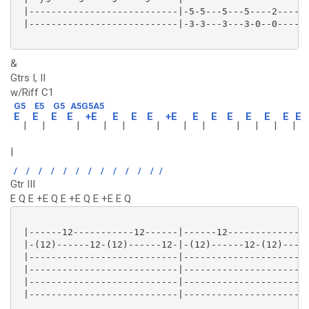
 |---------------------------|-5-5---5---5----2-----|
 |---------------------------|-3-3---3---3-0--0-----|
&
Gtrs I, II
w/Riff C1
G5
E5
G5
A5G5A5
E
E
E
E
+E
E
E
E
+E
E
E
E
E
E
E
E
|
|
|
|
|
|
|
|
|
|
|
|
|
/
/
/
/
/
/
/
/
/
/
/
/
/
Gtr III
E Q E +E Q E +E Q E +E E Q
 |------12-----------12------|------12---------------
 |-(12)------12-(12)------12-|-(12)------12-(12)-----
 |---------------------------|-----------------------
 |---------------------------|-----------------------
 |---------------------------|-----------------------
 |---------------------------|-----------------------