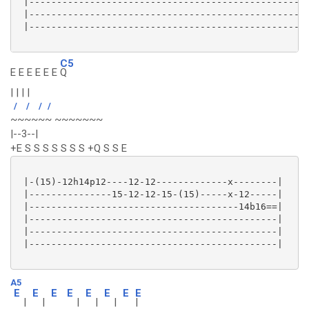
 |---------------------------------------------------
 |---------------------------------------------------
 |---------------------------------------------------
C5
E E E E E E
Q
| | | |
/
/
/
/
~~~~~~ ~~~~~~~
|--3--|
+E S S S S S S S +Q S S E
 |-(15)-12h14p12----12-12-------------x--------|

 |---------------15-12-12-15-(15)-----x-12-----|

 |--------------------------------------14b16==|

 |---------------------------------------------|

 |---------------------------------------------|

 |---------------------------------------------|

A5
E
E
E
E
E
E
E
E
|
|
|
|
|
|