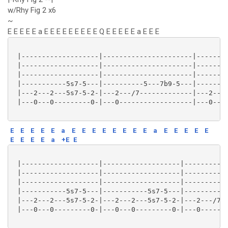
w/Rhy Fig 2 x6
~
E E E E E a E E E E E E E E E Q E E E E E a E E E
 |-------------------|----------------------|--------
 |-------------------|----------------------|--------
 |-------------------|----------------------|--------
 |-----------5s7-5---|----------5---7b9-5---|--------
 |---2---2---5s7-5-2-|---2---/7-------------|---2---2
 |---0---0---------0-|---0------------------|---0---0
E
E
E
E
E
a
E
E
E
E
E
E
E
E
a
E
E
E
E
E
E
E
E
E
a
+E
E
 |-------------------|-------------------|-----------
 |-------------------|-------------------|-----------
 |-------------------|-------------------|-----------
 |-----------5s7-5---|-----------5s7-5---|----------5
 |---2---2---5s7-5-2-|---2---2---5s7-5-2-|---2---/7--
 |---0---0---------0-|---0---0---------0-|---0-------