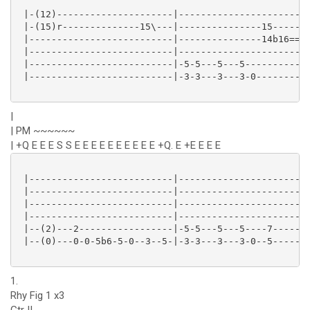
 |-(12)---------------------|----------------------|-
 |-(15)r--------------15\---|---------------15-----|-
 |--------------------------|---------------14b16==|=
 |--------------------------|----------------------|-
 |--------------------------|-5-5---5---5----------|-
 |--------------------------|-3-3---3---3-0--------|-
|
| PM ~~~~~~
| +Q E E E S S E E E E E E E E E E +Q. E +E E E E
 |--------------------------|----------------------|-
 |--------------------------|----------------------|-
 |--------------------------|----------------------|-
 |--------------------------|----------------------|-
 |--(2)---2-----------------|-5-5---5---5----7-----|-
 |--(0)---0-0-5b6-5-0--3--5-|-3-3---3---3-0--5-----|-
1.
Rhy Fig 1 x3