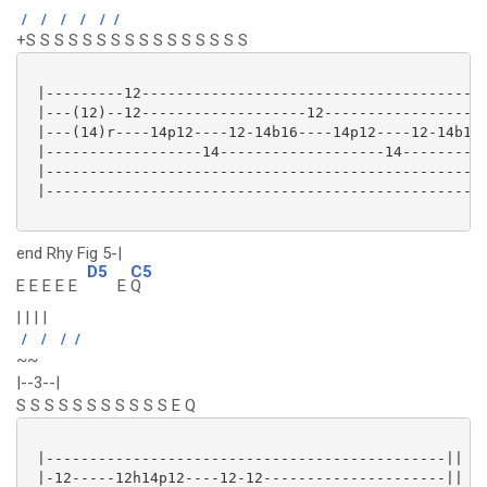
/
/
/
/
/
/
+S S S S S S S S S S S S S S S S
 |---------12----------------------------------------
 |---(12)--12-------------------12-------------------
 |---(14)r----14p12----12-14b16----14p12----12-14b16-
 |------------------14-------------------14----------
 |---------------------------------------------------
 |---------------------------------------------------
end Rhy Fig 5-|
D5
C5
E E E E E
E
Q
| | | |
/
/
/
/
~~
|--3--|
S S S S S S S S S S S E Q
 |----------------------------------------------||

 |-12-----12h14p12----12-12---------------------||
