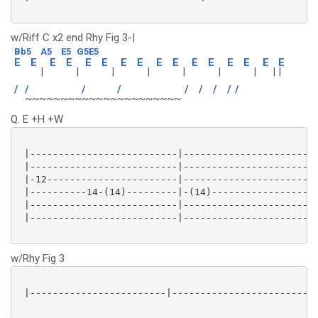
w/Riff C x2 end Rhy Fig 3-|
Bb5
A5
E5
G5E5
E
E
E
E
E
E
E
E
E
E
E
E
E
E
E
E
|
|
|
|
|
|
|
|
|
/
/
/
/
/
/
/
/
/
~~~~~~~~
~~~~~
~~~~~~~~~
Q. E +H +W
 |--------------------------|------------------------
 |--------------------------|------------------------
 |-12-----------------------|------------------------
 |----------14-(14)---------|-(14)-------------------
 |--------------------------|------------------------
 |--------------------------|------------------------
w/Rhy Fig 3
 |------------------------|--------------------------