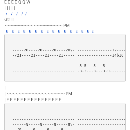
E E E E Q Q W
| | | | |
/
/
/
/
/
Gtr II
~~~~~~~~~~~~~~~~~~~~ PM
E
E
E
E
E
E
E
E
E
E
E
E
E
E
E
E
 |---------------------------|----------------------|
 |-----20----20----20----20\-|---------------12-----|
 |-/21----21----21----21-----|---------------14b16==|
 |---------------------------|----------------------|
 |---------------------------|-5-5---5---5----------|
 |---------------------------|-3-3---3---3-0--------|
|
| ~~~~~~~~~~~~~~~~~~~~ PM
| E E E E E E E E E E E E E E E E
 |---------------------------|----------------------|
 |---------------------------|----------------------|
 |------8-----8-----8-----8\-|----------------------|
 |--/9-----9-----9-----9-----|----------------------|