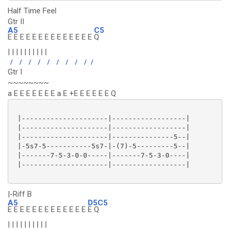
Half Time Feel
Gtr II
A5
C5
E E E E E E E E E E E E E E
Q
| | | | | | | | | |
/
/
/
/
/
/
/
/
/
/
Gtr I
~~~~~~~~
a E E E E E E E a E +E E E E E E Q
 |---------------------|------------------|

 |---------------------|------------------|

 |---------------------|---------------5--|

 |-5s7-5-----------5s7-|-(7)-5---------5--|

 |-------7-5-3-0-0-----|-------7-5-3-0----|

 |---------------------|------------------|

|-Riff B
A5
D5C5
E E E E E E E E E E E E E
E Q
| | | | | | | | | |