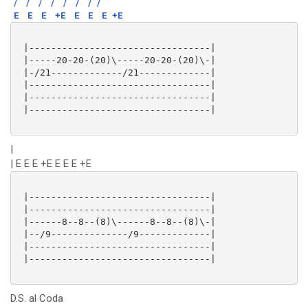
/
/
/
/
/
/
/
/
E
E
E
+E
E
E
E
+E
 |---------------------------------|

 |-----20-20-(20)\-----20-20-(20)\-|

 |-/21-------------/21-------------|

 |---------------------------------|

 |---------------------------------|

 |---------------------------------|

|
| E E E +E E E E +E
 |---------------------------------|

 |---------------------------------|

 |------8--8--(8)\------8--8--(8)\-|

 |--/9--------------/9-------------|

 |---------------------------------|

 |---------------------------------|

D.S. al Coda