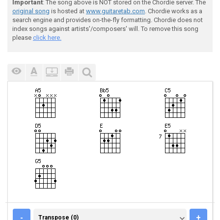
Important
: The song above is NOT stored on the Chordie server. The
original song
is hosted at
www.guitaretab.com
. Chordie works as a
search engine and provides on-the-fly formatting. Chordie does not
index songs against artists'/composers' will. To remove this song
please
click here.
TRANSPOSE (0)
-
+
Transpose (0)