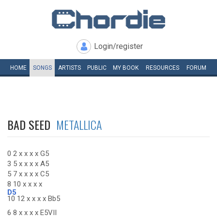
Login/register
HOME
SONGS
ARTISTS
PUBLIC
MY
BOOK
RESOURCES
FORUM
BAD SEED
METALLICA
0 2 x x x x G5
3 5 x x x x A5
5 7 x x x x C5
8 10 x x x x
D5
10 12 x x x x Bb5
6 8 x x x x E5VII