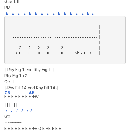
Gtrs I, II
PM
E
E
E
E
E
E
E
E
E
E
E
E
E
E
E
E
 |-----------------|-------------------|

 |-----------------|-------------------|

 |-----------------|-------------------|

 |-----------------|-------------------|

 |---2---2---2---2-|---2---------------|

 |-3-0---0---0---0-|---0---0-5b6-0-3-5-|

|-Rhy Fig 1 end Rhy Fig 1-|
Rhy Fig 1 x2
Gtr II
|-Rhy Fill 1A end Rhy Fill 1A-|
G5
A5
E E E E E E E
E +W
| | | | | |
/
/
/
/
/
/
Gtr I
~~~~~~
E E E E E E E E +E Q E +E E E E