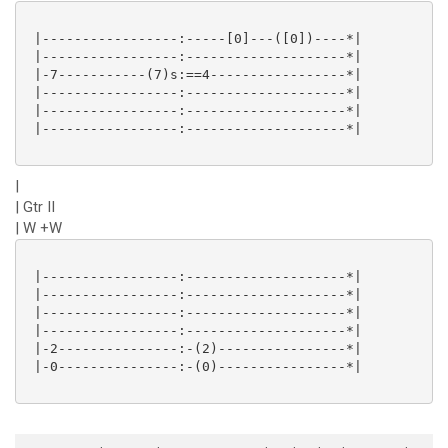
 |-----------------:-----[0]---([0])----*|

 |-----------------:--------------------*|

 |-7-----------(7)s:==4-----------------*|

 |-----------------:--------------------*|

 |-----------------:--------------------*|

 |-----------------:--------------------*|

|
| Gtr II
| W +W
 |-----------------:--------------------*|

 |-----------------:--------------------*|

 |-----------------:--------------------*|

 |-----------------:--------------------*|

 |-2---------------:-(2)----------------*|

 |-0---------------:-(0)----------------*|
