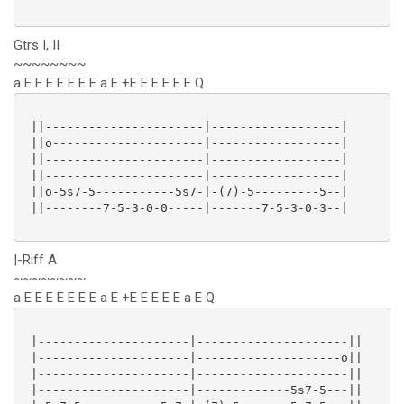
Gtrs I, II
~~~~~~~~
a E E E E E E E a E +E E E E E E Q
 ||----------------------|------------------|

 ||o---------------------|------------------|

 ||----------------------|------------------|

 ||----------------------|------------------|

 ||o-5s7-5-----------5s7-|-(7)-5---------5--|

 ||--------7-5-3-0-0-----|-------7-5-3-0-3--|

|-Riff A
~~~~~~~~
a E E E E E E E a E +E E E E E a E Q
 |---------------------|---------------------||

 |---------------------|--------------------o||

 |---------------------|---------------------||

 |---------------------|-------------5s7-5---||
