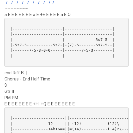
/
/
/
/
/
/
/
/
/
/
~~~~~~~~
a E E E E E E E a E +E E E E E a E Q
 |---------------------|--------------------|

 |---------------------|--------------------|

 |---------------------|-------------5s7-5--|

 |-5s7-5-----------5s7-|-(7)-5-------5s7-5--|

 |-------7-5-3-0-0-----|-------7-5-3--------|

 |---------------------|--------------------|

end Riff B-|
Chorus - End Half Time
$
Gtr II
PM PM
E E E E E E E E +H. +Q E E E E E E E E
 |----------------------||-------------------------|-
 |---------------12-----||-(12)-----------(12)\----|-
 |---------------14b16==||=(14)-----------(14)r\---|-