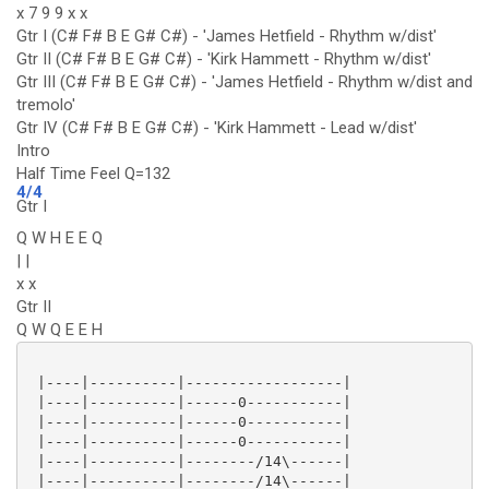
x 7 9 9 x x
Gtr I (C# F# B E G# C#) - 'James Hetfield - Rhythm w/dist'
Gtr II (C# F# B E G# C#) - 'Kirk Hammett - Rhythm w/dist'
Gtr III (C# F# B E G# C#) - 'James Hetfield - Rhythm w/dist and
tremolo'
Gtr IV (C# F# B E G# C#) - 'Kirk Hammett - Lead w/dist'
Intro
Half Time Feel Q=132
4/4
Gtr I
Q W H E E Q
| |
x x
Gtr II
Q W Q E E H
 |----|----------|------------------|

 |----|----------|------0-----------|

 |----|----------|------0-----------|

 |----|----------|------0-----------|

 |----|----------|--------/14\------|

 |----|----------|--------/14\------|
