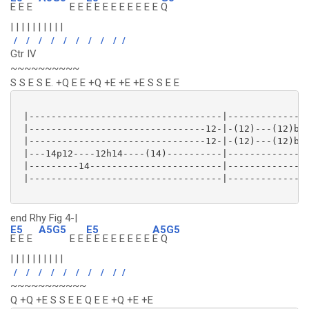
E E E
E E
E E E E E E E E E
Q
| | | | | | | | | |
/
/
/
/
/
/
/
/
/
/
Gtr IV
~~~~~~~~~~
S S E S E. +Q E E +Q +E +E +E S S E E
 |-----------------------------------|---------------
 |--------------------------------12-|-(12)---(12)b13
 |--------------------------------12-|-(12)---(12)b14
 |---14p12----12h14----(14)----------|---------------
 |---------14------------------------|---------------
 |-----------------------------------|---------------
end Rhy Fig 4-|
E5
A5G5
E5
A5G5
E E E
E E
E E E E E E E E
E Q
| | | | | | | | | |
/
/
/
/
/
/
/
/
/
/
~~~~~~~~~~~
Q +Q +E S S E E Q E E +Q +E +E