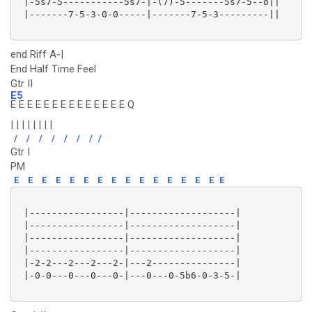
 |-5s7-5-----------5s7-|-(7)-5-------5s7-5--o||

 |-------7-5-3-0-0-----|-------7-5-3---------||

end Riff A-|
End Half Time Feel
Gtr II
E5
E E E E E E E E E E E E E E Q
| | | | | | | |
/
/
/
/
/
/
/
/
Gtr I
PM
E
E
E
E
E
E
E
E
E
E
E
E
E
E
E
E
 |-----------------|-------------------|

 |-----------------|-------------------|

 |-----------------|-------------------|

 |-----------------|-------------------|

 |-2-2---2---2---2-|---2---------------|

 |-0-0---0---0---0-|---0---0-5b6-0-3-5-|
