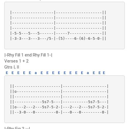
 |------------------|--------------------||

 |------------------|--------------------||

 |------------------|--------------------||

 |------------------|--------------------||

 |-5-5---5---5------|-----7--------------||

 |-3-3---3---3---/5-|-(5)----6-(6)-6-5-0-||

|-Rhy Fill 1 end Rhy Fill 1-|
Verses 1 + 2
Gtrs I, II
E
E
E
E
E
a
E
E
E
E
E
E
E
E
a
E
E
E
 ||--------------------|-------------------|

 ||o-------------------|-------------------|

 ||--------------------|-------------------|

 ||------------5s7-5---|-----------5s7-5---|

 ||o---2---2---5s7-5-2-|---2---2---5s7-5-2-|

 ||--3-0---0---------0-|---0---0---------0-|

|-Rhy Fig 2 --|