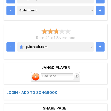
GUITAR TUNING
-
+
Guitar tuning
Rate #1 of 8 versions
-
+
guitaretab.com
GUITARETAB.COM
JANGO PLAYER
Bad Seed
LOGIN - ADD TO SONGBOOK
SHARE PAGE