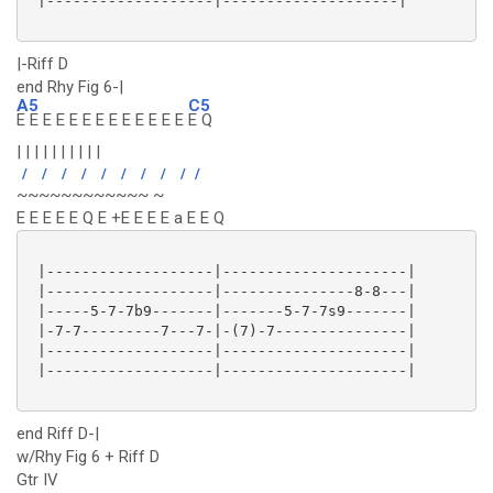
 |-------------------|--------------------|

|-Riff D
end Rhy Fig 6-|
A5
C5
E E E E E E E E E E E E E
E Q
| | | | | | | | | |
/
/
/
/
/
/
/
/
/
/
~~~~~~~~~~~~ ~
E E E E E Q E +E E E E a E E Q
 |-------------------|---------------------|

 |-------------------|---------------8-8---|

 |-----5-7-7b9-------|-------5-7-7s9-------|

 |-7-7---------7---7-|-(7)-7---------------|

 |-------------------|---------------------|

 |-------------------|---------------------|

end Riff D-|
w/Rhy Fig 6 + Riff D
Gtr IV