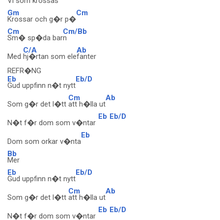
Vi som kro
ssas
Gm
Cm
Krossar och g�r p�
Cm
Cm/Bb
Sm� sp�da bar
n
C/A
Ab
Med
hj�rtan som ele
fanter
REFR�NG
Eb
Eb/D
Gud uppfinn n�t nytt
Cm
Ab
Som g�r det l�tt
att h�lla ut
Eb
Eb/D
N�t f�r dom som v�ntar
Eb
Dom som orkar v�nta
Bb
Mer
Eb
Eb/D
Gud uppfinn n�t nytt
Cm
Ab
Som g�r det l�tt
att h�lla ut
Eb
Eb/D
N�t f�r dom som v�ntar