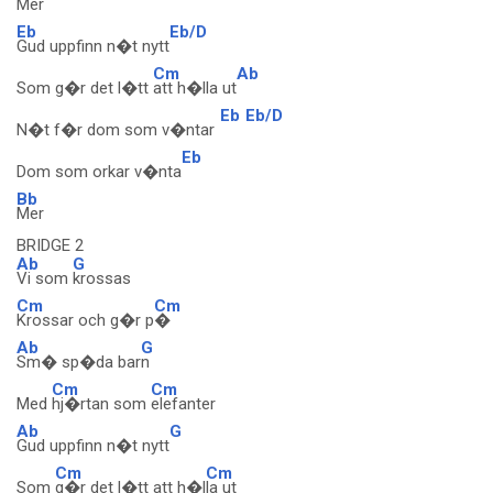
Mer
Eb
Eb/D
Gud uppfinn n�t nytt
Cm
Ab
Som g�r det l�tt
att h�lla ut
Eb
Eb/D
N�t f�r dom som v�ntar
Eb
Dom som orkar v�nta
Bb
Mer
BRIDGE 2
Ab
G
Vi som
krossas
Cm
Cm
Krossar och g�r p
�
Ab
G
Sm� sp�da bar
n
Cm
Cm
Med
hj�rtan som
elefanter
Ab
G
Gud uppfinn n�t nytt
Cm
Cm
Som
g�r det l�tt att h�l
la ut