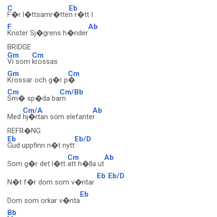
C
Eb
F�r l�ttsamr�tte
n r�tt I
F
Ab
Krister Sj�grens h�nder
BRIDGE
Gm
Cm
Vi som
krossas
Gm
Cm
Krossar och g�r p
�
Cm
Cm/Bb
Sm� sp�da ba
rn
Cm/A
Ab
Med
hj�rtan som elefante
r
REFR�NG
Eb
Eb/D
Gud uppfinn n�t nytt
Cm
Ab
Som g�r det l�tt
att h�lla ut
Eb
Eb/D
N�t f�r dom som v�ntar
Eb
Dom som orkar v�nta
Bb