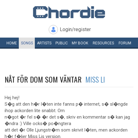
Login/register
HOME
SONGS
ARTISTS
PUBLIC
MY
BOOK
RESOURCES
FORUM
NÅT FÖR DOM SOM VÄNTAR
MISS LI
Hej hej!
S�g att den h�r l�ten inte fanns p� internet, s� sl�ngde
ihop ackorden lite snabbt. Om
n�got �r fel s� �r det s�, skriv en kommentar s� kan jag
�ndra :) Ville ocks� po�ngtera
att det �r Olle Ljungstr�m som skrivit l�ten, men ackorden
h�r f�ljer Miss Lis version.