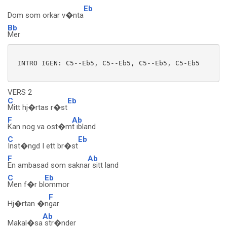
Eb
Dom som orkar v�nta
Bb
Mer
 INTRO IGEN: C5--Eb5, C5--Eb5, C5--Eb5, C5-Eb5

VERS 2
C
Eb
Mitt hj�rtas r�st
F
Ab
Kan nog va ost�m
t ibland
C
Eb
Inst�ngd I ett br�st
F
Ab
En ambasad som sakna
r sitt land
C
Eb
Men f�r bl
ommor
F
Hj�rtan �n
gar
Ab
Makal�sa
str�nder