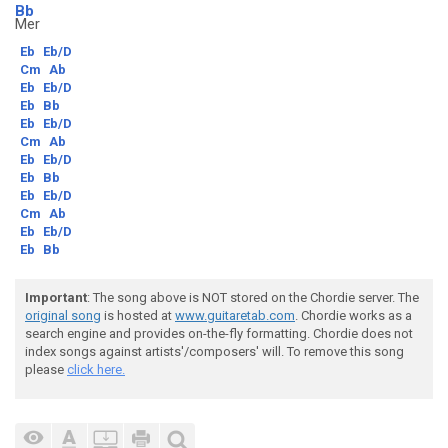
Bb
Mer
Eb
Eb/D
Cm
Ab
Eb
Eb/D
Eb
Bb
Eb
Eb/D
Cm
Ab
Eb
Eb/D
Eb
Bb
Eb
Eb/D
Cm
Ab
Eb
Eb/D
Eb
Bb
Important
: The song above is NOT stored on the Chordie server. The
original song
is hosted at
www.guitaretab.com
. Chordie works as a
search engine and provides on-the-fly formatting. Chordie does not
index songs against artists'/composers' will. To remove this song
please
click here.