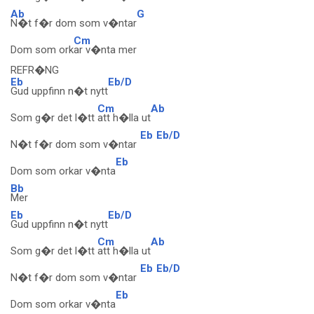
Ab
G
N�t f�r dom som v�ntar
Cm
Dom som ork
ar v�nta mer
REFR�NG
Eb
Eb/D
Gud uppfinn n�t nytt
Cm
Ab
Som g�r det l�tt
att h�lla ut
Eb
Eb/D
N�t f�r dom som v�ntar
Eb
Dom som orkar v�nta
Bb
Mer
Eb
Eb/D
Gud uppfinn n�t nytt
Cm
Ab
Som g�r det l�tt
att h�lla ut
Eb
Eb/D
N�t f�r dom som v�ntar
Eb
Dom som orkar v�nta