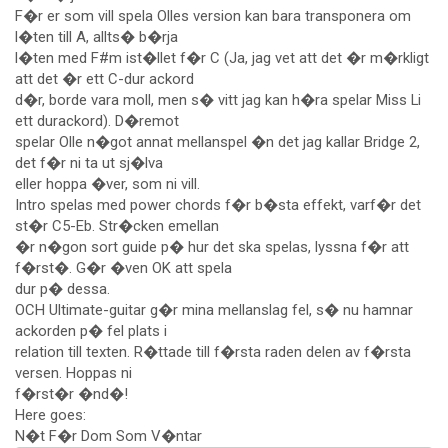
F�r er som vill spela Olles version kan bara transponera om
l�ten till A, allts� b�rja
l�ten med F#m ist�llet f�r C (Ja, jag vet att det �r m�rkligt
att det �r ett C-dur ackord
d�r, borde vara moll, men s� vitt jag kan h�ra spelar Miss Li
ett durackord). D�remot
spelar Olle n�got annat mellanspel �n det jag kallar Bridge 2,
det f�r ni ta ut sj�lva
eller hoppa �ver, som ni vill.
Intro spelas med power chords f�r b�sta effekt, varf�r det
st�r C5-Eb. Str�cken emellan
�r n�gon sort guide p� hur det ska spelas, lyssna f�r att
f�rst�. G�r �ven OK att spela
dur p� dessa.
OCH Ultimate-guitar g�r mina mellanslag fel, s� nu hamnar
ackorden p� fel plats i
relation till texten. R�ttade till f�rsta raden delen av f�rsta
versen. Hoppas ni
f�rst�r �nd�!
Here goes:
N�t F�r Dom Som V�ntar