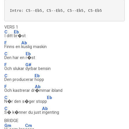
 Intro: C5--Eb5, C5--Eb5, C5--Eb5, C5-Eb5

VERS 1
C
Eb
I ditt
br�st
F
Ab
Finns en
kuslig maskin
C
Eb
Den har en
r�st
F
G#
Och slukar
dyrbar bensin
C
Eb
Den producerar
hopp
F
Ab
Och kastrerar dr
�mmar ibland
C
Eb
N�r den s�ger stopp
C
Ab
S� k�nner du just
ingenting
BRIDGE
Gm
Cm