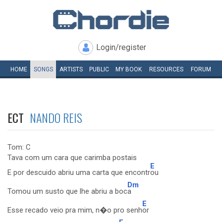
Login/register
HOME
SONGS
ARTISTS
PUBLIC
MY
BOOK
RESOURCES
FORUM
ECT
NANDO REIS
Tom: C
Tava com um cara que carimba postais
E
E por descuido abriu uma carta que encontr
ou
Dm
Tomou um susto que lhe abriu a boc
a
E
Esse recado veio pra mim, n�o pro senh
or