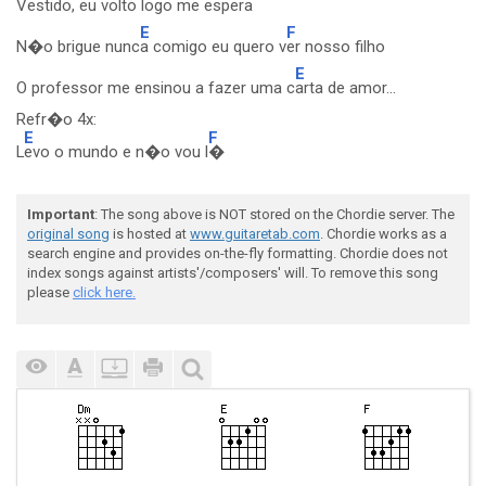
Vestido, eu volto l
ogo me espera
E
F
N�o brigue nunc
a comigo eu quero v
er nosso filho
E
O professor me ensinou a fazer uma c
arta de amor...
Refr�o 4x:
E
F
L
evo o mundo e n�o vou l
�
Important
: The song above is NOT stored on the Chordie server. The
original song
is hosted at
www.guitaretab.com
. Chordie works as a
search engine and provides on-the-fly formatting. Chordie does not
index songs against artists'/composers' will. To remove this song
please
click here.