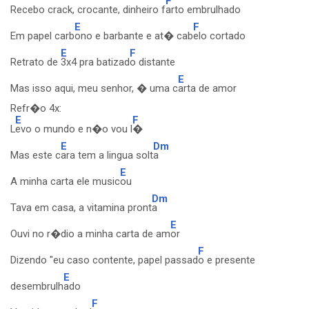
F
Recebo crack, crocante, dinheiro f
arto embrulhado
E
F
Em papel carb
ono e barbante e at� cab
elo cortado
E
F
Retrato de
3x4 pra batizad
o distante
E
Mas isso aqui, meu senhor, � uma c
arta de amor
Refr�o 4x:
E
F
L
evo o mundo e n�o vou l
�
E
Dm
Mas este c
ara tem a lingua solt
a
E
A minha carta ele music
ou
Dm
Tava em casa, a vitamina pront
a
E
Ouvi no r�dio a minha carta de am
or
F
Dizendo "eu caso contente, papel passad
o e presente
E
desembrulh
ado
F