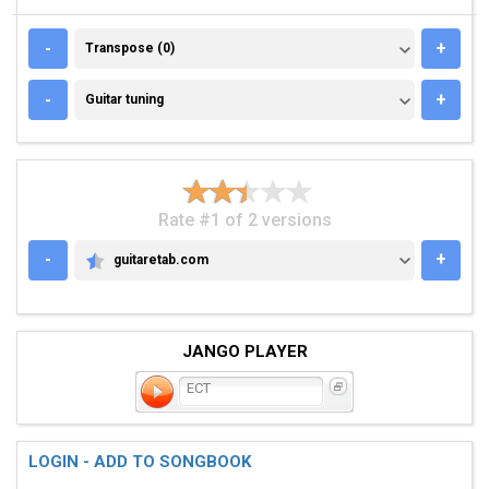
TRANSPOSE (0)
-
+
Transpose (0)
GUITAR TUNING
-
+
Guitar tuning
Rate #1 of 2 versions
-
+
guitaretab.com
GUITARETAB.COM
JANGO PLAYER
ECT
LOGIN - ADD TO SONGBOOK