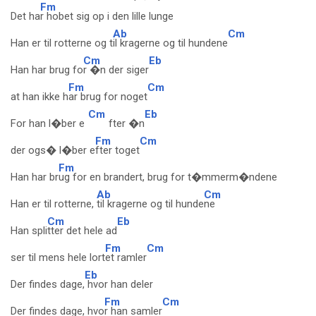
Fm
Det ha
r hobet sig op i den lille lunge
Ab
Cm
Han er til rotterne og t
il kragerne og til hundene
Cm
Eb
Han har brug fo
r �n der siger
Fm
Cm
at han ikke h
ar brug for noget
Cm
Eb
For han l�ber e
fter �n
Fm
Cm
der ogs� l�ber e
fter toget
Fm
Han har br
ug for en brandert, brug for t�mmerm�ndene
Ab
Cm
Han er til rotterne,
til kragerne og til hunde
ne
Cm
Eb
Han spli
tter det hele ad
Fm
Cm
ser til mens hele lort
et ramler
Eb
Der findes dage,
hvor han deler
Fm
Cm
Der findes dage, hvo
r han samler