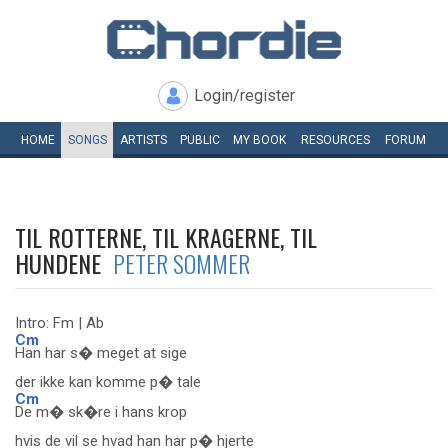
Login/register
HOME
SONGS
ARTISTS
PUBLIC
MY
BOOK
RESOURCES
FORUM
TIL ROTTERNE, TIL KRAGERNE, TIL
HUNDENE
PETER SOMMER
Intro: Fm | Ab
Cm
Han har s� meget at sige
der ikke kan komme p� tale
Cm
De m� sk�re i hans krop
hvis de vil se hvad han har p� hjerte