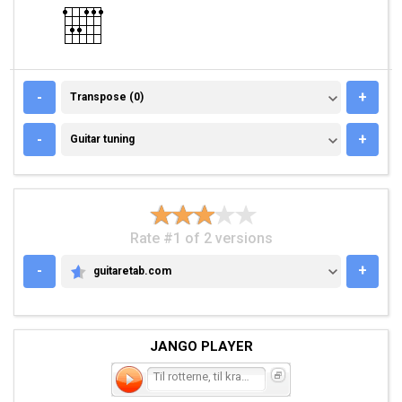
TRANSPOSE (0)
-
+
Transpose (0)
GUITAR TUNING
-
+
Guitar tuning
Rate #1 of 2 versions
-
+
guitaretab.com
GUITARETAB.COM
JANGO PLAYER
Til rotterne, til kragern