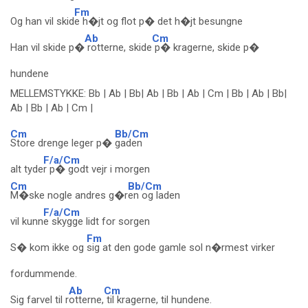
Fm
Og han vil skid
e h�jt og flot p� det h�jt besungne
Ab
Cm
Han vil skide p�
rotterne, skide
p� kragerne, skide p�
hundene
MELLEMSTYKKE: Bb | Ab | Bb| Ab | Bb | Ab | Cm | Bb | Ab | Bb|
Ab | Bb | Ab | Cm |
Cm
Bb/Cm
Store drenge leger p�
gaden
F/a/Cm
alt tyde
r p� godt vejr i morgen
Cm
Bb/Cm
M�ske nogle andres g�r
en og laden
F/a/Cm
vil kunn
e skygge lidt for sorgen
Fm
S� kom ikke og
sig at den gode gamle sol n�rmest virker
fordummende.
Ab
Cm
Sig farvel til r
otterne,
til kragerne, til hundene.