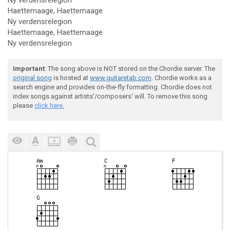
Ny verdensrelegion
Haettemaage, Haettemaage
Ny verdensrelegion
Haettemaage, Haettemaage
Ny verdensrelegion
Important
: The song above is NOT stored on the Chordie server. The
original song
is hosted at
www.guitaretab.com
. Chordie works as a
search engine and provides on-the-fly formatting. Chordie does not
index songs against artists'/composers' will. To remove this song
please
click here.