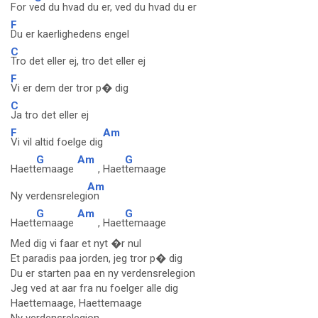
For v
ed du hvad du er, ved du hvad du er
F
Du er kaerlighedens engel
C
Tro det eller ej, tro det eller ej
F
Vi er dem der tror p� dig
C
Ja tro det eller ej
F
Am
Vi vil altid foelge dig
G
Am
G
Haett
emaage
, Haet
temaage
Am
Ny verdensrelegi
on
G
Am
G
Haett
emaage
, Haet
temaage
Med dig vi faar et nyt �r nul
Et paradis paa jorden, jeg tror p� dig
Du er starten paa en ny verdensrelegion
Jeg ved at aar fra nu foelger alle dig
Haettemaage, Haettemaage