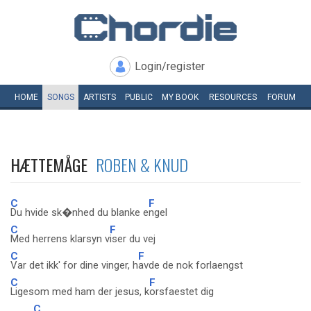
Login/register
HOME
SONGS
ARTISTS
PUBLIC
MY
BOOK
RESOURCES
FORUM
HÆTTEMÅGE
ROBEN & KNUD
C
F
Du hvide sk�nhed du blanke e
ngel
C
F
Med herrens klarsyn v
iser du vej
C
F
Var det ikk' for dine vinger, h
avde de nok forlaengst
C
F
Ligesom med ham der jesus, k
orsfaestet dig
C