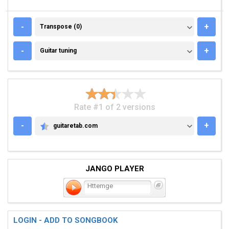
TRANSPOSE (0)
-
+
Transpose (0)
GUITAR TUNING
-
+
Guitar tuning
Rate #1 of 2 versions
-
+
guitaretab.com
GUITARETAB.COM
JANGO PLAYER
Httemge
LOGIN - ADD TO SONGBOOK