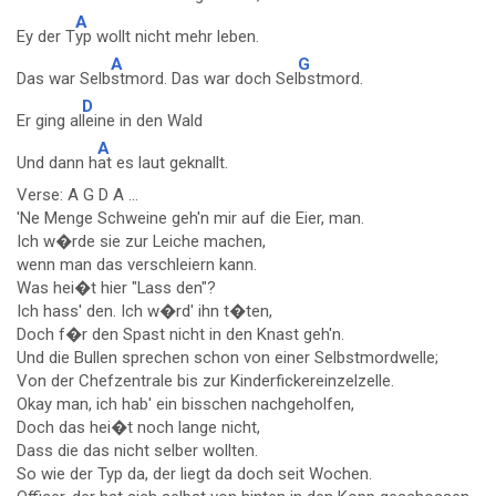
A
Ey der T
yp wollt nicht mehr leben.
A
G
Das war Selb
stmord. Das war doch Sel
bstmord.
D
Er ging al
leine in den Wald
A
Und dann h
at es laut geknallt.
Verse: A G D A ...
'Ne Menge Schweine geh'n mir auf die Eier, man.
Ich w�rde sie zur Leiche machen,
wenn man das verschleiern kann.
Was hei�t hier "Lass den"?
Ich hass' den. Ich w�rd' ihn t�ten,
Doch f�r den Spast nicht in den Knast geh'n.
Und die Bullen sprechen schon von einer Selbstmordwelle;
Von der Chefzentrale bis zur Kinderfickereinzelzelle.
Okay man, ich hab' ein bisschen nachgeholfen,
Doch das hei�t noch lange nicht,
Dass die das nicht selber wollten.
So wie der Typ da, der liegt da doch seit Wochen.