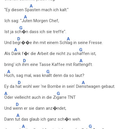
A
"Ey diesen Sp
asten mach ich kalt."
A
Ich sag: "J
uten Morgen Chef,
G
Ist ja sc
h�n dass ich sie treffe".
D
A
Und be
gr��e ihn mit einem Sch
lag in seine Fresse.
A
G
Als D
ank f�r die Arbeit die nicht zu sch
affen ist,
D
A
bring' ich i
hm eine Tasse Kaffee mit Rat
tengift.
A
G
H
uch, sag mal, was kn
allt denn da so laut?
D
A
Ey da h
at wohl wer 'ne Bombe in sein' Die
nstwagen gebaut.
A
G
Oder vielleicht auch in die Zi
garre TNT
D
Und w
enn er sie dann anz�ndet,
A
Dann t
ut das glaub ich ganz sch�n weh.
A
G