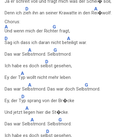
Ja er sch
reit voll und fragt mich was der Sch
ei� soll,
D
A
Denn ich z
ieh ihn an seiner Krawatte in den R
ei�wolf.
Chorus:
A
G
Und wenn mich der Rich
ter fragt,
D
A
Sag ich dass ich daran nicht be
teiligt war.
A
G
Das war Sel
bstmord. Sel
bstmord.
D
Ich habe es doch se
lbst gesehen,
A
Ey der T
yp wollt nicht mehr leben.
A
G
Das war Sel
bstmord. Das war doch Selb
stmord.
D
Ey, der T
yp sprang von der Br�cke
A
Und jetzt li
egen hier die St�cke.
A
G
Das war Selb
stmord. Selbs
tmord.
D
Ich habe es doch sel
bst gesehen,