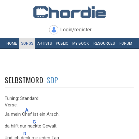
Login/register
HOME
SONGS
ARTISTS
PUBLIC
MY
BOOK
RESOURCES
FORUM
SELBSTMORD
SDP
Tuning: Standard
Verse:
A
Ja mein C
hef ist ein Arsch,
G
da hilft nur na
ckte Gewalt.
D
Und ich d
enk mir jeden Tag: