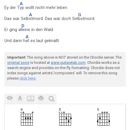
A
Ey der T
yp wollt nicht mehr leben.
A
G
Das war Selb
stmord. Das war doch Sel
bstmord.
D
Er ging al
leine in den Wald
A
Und dann h
at es laut geknallt.
Important
: The song above is NOT stored on the Chordie server. The
original song
is hosted at
www.guitaretab.com
. Chordie works as a
search engine and provides on-the-fly formatting. Chordie does not
index songs against artists'/composers' will. To remove this song
please
click here.