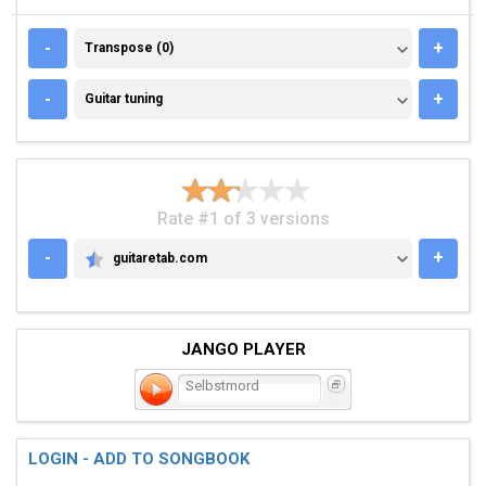
TRANSPOSE (0)
-
+
Transpose (0)
GUITAR TUNING
-
+
Guitar tuning
Rate #1 of 3 versions
-
+
guitaretab.com
GUITARETAB.COM
JANGO PLAYER
Selbstmord
LOGIN - ADD TO SONGBOOK