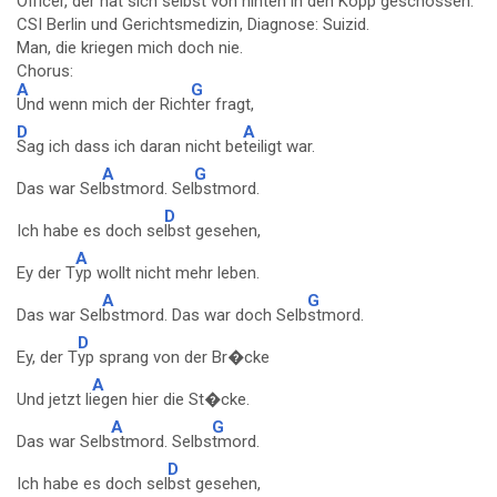
Officer, der hat sich selbst von hinten in den Kopp geschossen.
CSI Berlin und Gerichtsmedizin, Diagnose: Suizid.
Man, die kriegen mich doch nie.
Chorus:
A
G
Und wenn mich der Rich
ter fragt,
D
A
Sag ich dass ich daran nicht be
teiligt war.
A
G
Das war Sel
bstmord. Sel
bstmord.
D
Ich habe es doch se
lbst gesehen,
A
Ey der T
yp wollt nicht mehr leben.
A
G
Das war Sel
bstmord. Das war doch Selb
stmord.
D
Ey, der T
yp sprang von der Br�cke
A
Und jetzt li
egen hier die St�cke.
A
G
Das war Selb
stmord. Selbs
tmord.
D
Ich habe es doch sel
bst gesehen,