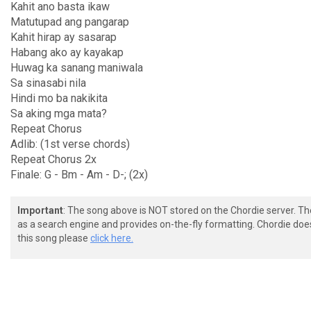
Kahit ano basta ikaw
Matutupad ang pangarap
Kahit hirap ay sasarap
Habang ako ay kayakap
Huwag ka sanang maniwala
Sa sinasabi nila
Hindi mo ba nakikita
Sa aking mga mata?
Repeat Chorus
Adlib: (1st verse chords)
Repeat Chorus 2x
Finale: G - Bm - Am - D-; (2x)
Important
: The song above is NOT stored on the Chordie server. T
as a search engine and provides on-the-fly formatting. Chordie doe
this song please
click here.