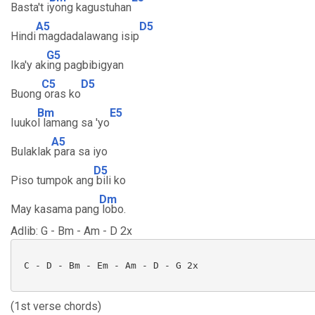
Basta't i
yong kagustuhan
A5
D5
Hindi
magdadalawang isip
G5
Ika'y ak
ing pagbibigyan
C5
D5
Buong
oras ko
Bm
E5
Iuuko
l lamang sa 'yo
A5
Bulaklak
para sa iyo
D5
Piso tumpok ang
bili ko
Dm
May kasama pang
lobo.
Adlib: G - Bm - Am - D 2x
 C - D - Bm - Em - Am - D - G 2x

(1st verse chords)