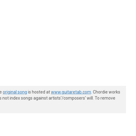
he
original song
is hosted at
www.guitaretab.com
. Chordie works
s not index songs against artists'/composers' will. To remove