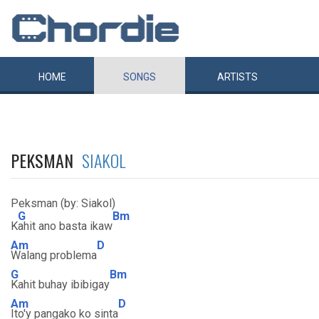
HOME
SONGS
ARTISTS
PEKSMAN
SIAKOL
Peksman (by: Siakol)
G
Bm
K
ahit ano basta ikaw
Am
D
Walang problema
G
Bm
Kahit buhay ibibigay
Am
D
Ito'y pangako ko sinta