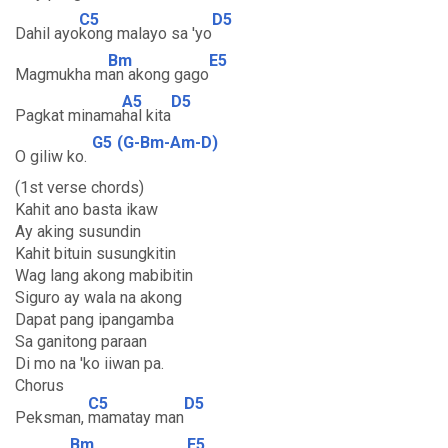
C5
D5
Dahil ayo
kong malayo sa 'yo
Bm
E5
Magmukha m
an akong gago
A5
D5
Pagkat minama
hal kita
G5
(G-Bm-Am-D)
O giliw ko.
(1st verse chords)
Kahit ano basta ikaw
Ay aking susundin
Kahit bituin susungkitin
Wag lang akong mabibitin
Siguro ay wala na akong
Dapat pang ipangamba
Sa ganitong paraan
Di mo na 'ko iiwan pa.
Chorus
C5
D5
Peksman,
mamatay man
Bm
E5