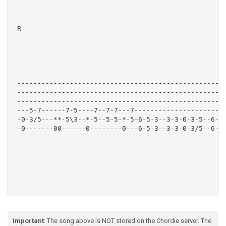
Important
: The song above is NOT stored on the Chordie server. The