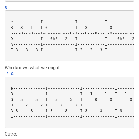
G
 e-----------I-------------I-----------I-------------
 B---3---1---I-0-----------I---3---1---I-0-----------
 G---0---0---I-0-----0---0-I---0---0---I-0------0---0
 D-----------I---0h2---2---I-----------I----0h2---2--
 A-----------I-------------I-----------I-------------
 E-3---3---3-I-------------I-3---3---3-I-------------
Who knows what we might
F
C
 e-------------I-------------I-------------I---------
 B-------------I-------------I---1-----1---I---1-----
 G---5-----5---I---5-----5---I-----0-----0-I-----0---
 D-----7-----7-I-----7-----7-I-------------I---------
 A-8-----8-----I-8-----8-----I-3-----3-----I-3-----3-
 E-------------I-------------I-------------I---------
Outro: