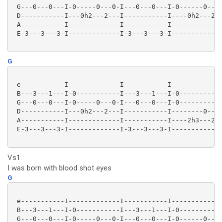
 G---0---0---I-0-----0---0-I---0---0---I-0------0---0
 D-----------I---0h2---2---I-----------I----0h2---2--
 A-----------I-------------I-----------I-------------
 E-3---3---3-I-------------I-3---3---3-I-------------
G
 e-----------I-------------I-----------I-------------
 B---3---1---I-0-----------I---3---1---I-0-----------
 G---0---0---I-0-----0---0-I---0---0---I-0-----------
 D-----------I---0h2---2---I-----------I--------0----
 A-----------I-------------I-----------I----2h3---2-0
 E-3---3---3-I-------------I-3---3---3-I-------------
Vs1:
I was born with blood shot eyes
G
 e-----------I-------------I-----------I-------------
 B---3---1---I-0-----------I---3---1---I-0-----------
 G---0---0---I-0-----0---0-I---0---0---I-0------0---0