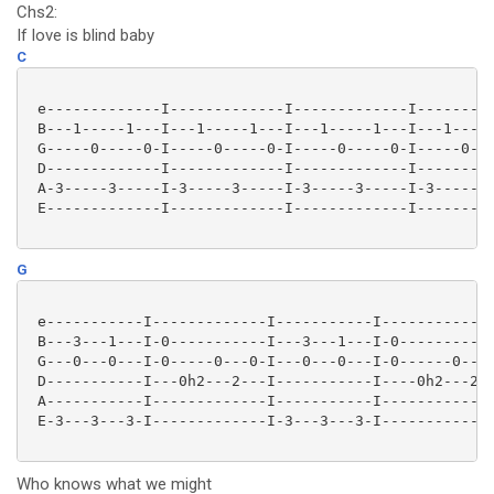
Chs2:
If love is blind baby
C
 e-------------I-------------I-------------I---------
 B---1-----1---I---1-----1---I---1-----1---I---1-----
 G-----0-----0-I-----0-----0-I-----0-----0-I-----0---
 D-------------I-------------I-------------I---------
 A-3-----3-----I-3-----3-----I-3-----3-----I-3-----3-
 E-------------I-------------I-------------I---------
G
 e-----------I-------------I-----------I-------------
 B---3---1---I-0-----------I---3---1---I-0-----------
 G---0---0---I-0-----0---0-I---0---0---I-0------0---0
 D-----------I---0h2---2---I-----------I----0h2---2--
 A-----------I-------------I-----------I-------------
 E-3---3---3-I-------------I-3---3---3-I-------------
Who knows what we might