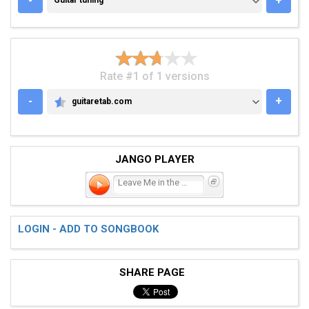
-
+
Guitar tuning
Rate #1 of 1 versions
-
+
guitaretab.com
GUITARETAB.COM
JANGO PLAYER
Leave Me in the Dark
LOGIN - ADD TO SONGBOOK
SHARE PAGE