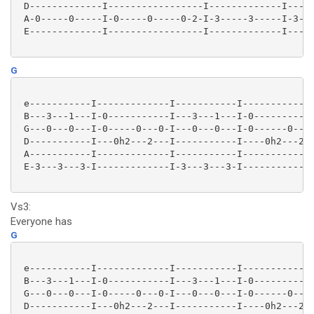
 D-------------I-----------------I-------------I-----
 A-0-----0-----I-0-----0-----0-2-I-3-----3-----I-3---
 E-------------I-----------------I-------------I-----
G
 e-----------I-------------I-----------I-------------
 B---3---1---I-0-----------I---3---1---I-0-----------
 G---0---0---I-0-----0---0-I---0---0---I-0------0---0
 D-----------I---0h2---2---I-----------I----0h2---2--
 A-----------I-------------I-----------I-------------
 E-3---3---3-I-------------I-3---3---3-I-------------
Vs3:
Everyone has
G
 e-----------I-------------I-----------I-------------
 B---3---1---I-0-----------I---3---1---I-0-----------
 G---0---0---I-0-----0---0-I---0---0---I-0------0---0
 D-----------I---0h2---2---I-----------I----0h2---2--