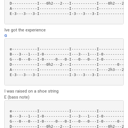
 D-----------I---0h2---2---I-----------I----0h2---2--
 A-----------I-------------I-----------I-------------
 E-3---3---3-I-------------I-3---3---3-I-------------
Ive got the experience
G
 e-----------I-------------I-----------I-------------
 B---3---1---I-0-----------I---3---1---I-0-----------
 G---0---0---I-0-----0---0-I---0---0---I-0-----------
 D-----------I---0h2---2---I-----------I--------0----
 A-----------I-------------I-----------I----2h3---2-0
 E-3---3---3-I-------------I-3---3---3-I-------------
I was raised on a shoe string
E (bass note)
 e-----------I-------------I-----------I-------------
 B---3---1---I-0-----------I---3---1---I-0-----------
 G---0---0---I-0-----0---0-I---0---0---I-0------0---0
 D-----------I---0h2---2---I-----------I----0h2---2--