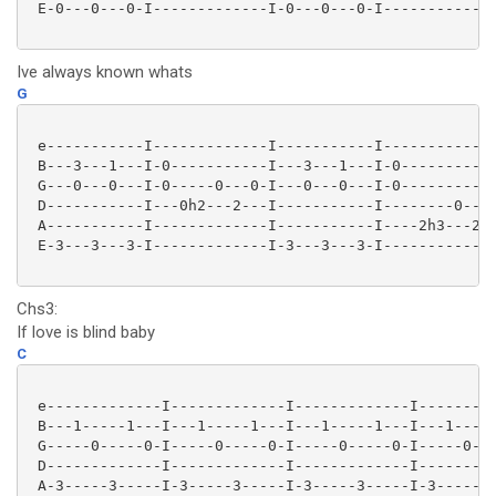
 E-0---0---0-I-------------I-0---0---0-I-------------
Ive always known whats
G
 e-----------I-------------I-----------I-------------
 B---3---1---I-0-----------I---3---1---I-0-----------
 G---0---0---I-0-----0---0-I---0---0---I-0-----------
 D-----------I---0h2---2---I-----------I--------0----
 A-----------I-------------I-----------I----2h3---2-0
 E-3---3---3-I-------------I-3---3---3-I-------------
Chs3:
If love is blind baby
C
 e-------------I-------------I-------------I---------
 B---1-----1---I---1-----1---I---1-----1---I---1-----
 G-----0-----0-I-----0-----0-I-----0-----0-I-----0---
 D-------------I-------------I-------------I---------
 A-3-----3-----I-3-----3-----I-3-----3-----I-3-----3-