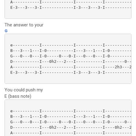
 A-----------I-------------I-----------I-------------
 E-3---3---3-I-------------I-3---3---3-I-------------
The answer to your
G
 e-----------I-------------I-----------I-------------
 B---3---1---I-0-----------I---3---1---I-0-----------
 G---0---0---I-0-----0---0-I---0---0---I-0-----------
 D-----------I---0h2---2---I-----------I--------0----
 A-----------I-------------I-----------I----2h3---2-0
 E-3---3---3-I-------------I-3---3---3-I-------------
You could push my
E (bass note)
 e-----------I-------------I-----------I-------------
 B---3---1---I-0-----------I---3---1---I-0-----------
 G---0---0---I-0-----0---0-I---0---0---I-0------0---0
 D-----------I---0h2---2---I-----------I----0h2---2--
 A-----------I-------------I-----------I-------------