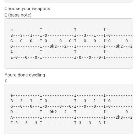
Choose your weapons
E (bass note)
 e-----------I-------------I-----------I-------------
 B---3---1---I-0-----------I---3---1---I-0-----------
 G---0---0---I-0-----0---0-I---0---0---I-0------0---0
 D-----------I---0h2---2---I-----------I----0h2---2--
 A-----------I-------------I-----------I-------------
 E-0---0---0-I-------------I-0---0---0-I-------------
Youre done dwelling
G
 e-----------I-------------I-----------I-------------
 B---3---1---I-0-----------I---3---1---I-0-----------
 G---0---0---I-0-----0---0-I---0---0---I-0-----------
 D-----------I---0h2---2---I-----------I--------0----
 A-----------I-------------I-----------I----2h3---2-0
 E-3---3---3-I-------------I-3---3---3-I-------------