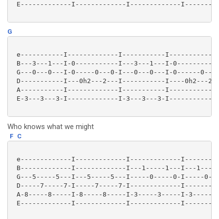
 E-------------I-------------I-------------I---------
G
 e-----------I-------------I-----------I-------------
 B---3---1---I-0-----------I---3---1---I-0-----------
 G---0---0---I-0-----0---0-I---0---0---I-0------0---0
 D-----------I---0h2---2---I-----------I----0h2---2--
 A-----------I-------------I-----------I-------------
 E-3---3---3-I-------------I-3---3---3-I-------------
Who knows what we might
F
C
 e-------------I-------------I-------------I---------
 B-------------I-------------I---1-----1---I---1-----
 G---5-----5---I---5-----5---I-----0-----0-I-----0---
 D-----7-----7-I-----7-----7-I-------------I---------
 A-8-----8-----I-8-----8-----I-3-----3-----I-3-----3-
 E-------------I-------------I-------------I---------