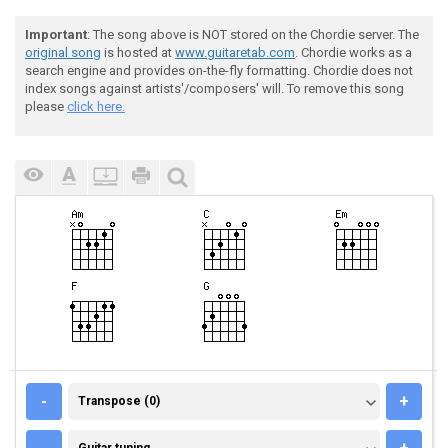
Important
: The song above is NOT stored on the Chordie server. The
original song
is hosted at
www.guitaretab.com
. Chordie works as a
search engine and provides on-the-fly formatting. Chordie does not
index songs against artists'/composers' will. To remove this song
please
click here.
TRANSPOSE (0)
-
+
Transpose (0)
GUITAR TUNING