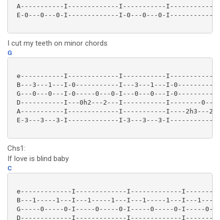
 A-----------I-------------I-----------I-------------
 E-0---0---0-I-------------I-0---0---0-I-------------
I cut my teeth on minor chords
G
 e-----------I-------------I-----------I-------------
 B---3---1---I-0-----------I---3---1---I-0-----------
 G---0---0---I-0-----0---0-I---0---0---I-0-----------
 D-----------I---0h2---2---I-----------I--------0----
 A-----------I-------------I-----------I----2h3---2-0
 E-3---3---3-I-------------I-3---3---3-I-------------
Chs1:
If love is blind baby
C
 e-------------I-------------I-------------I---------
 B---1-----1---I---1-----1---I---1-----1---I---1-----
 G-----0-----0-I-----0-----0-I-----0-----0-I-----0---
 D-------------I-------------I-------------I---------