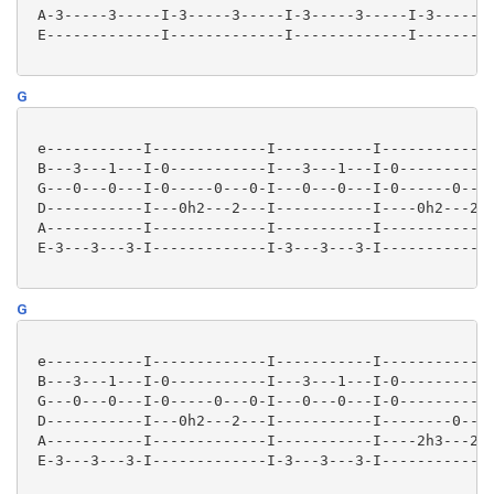
 A-3-----3-----I-3-----3-----I-3-----3-----I-3-----3-
 E-------------I-------------I-------------I---------
G
 e-----------I-------------I-----------I-------------
 B---3---1---I-0-----------I---3---1---I-0-----------
 G---0---0---I-0-----0---0-I---0---0---I-0------0---0
 D-----------I---0h2---2---I-----------I----0h2---2--
 A-----------I-------------I-----------I-------------
 E-3---3---3-I-------------I-3---3---3-I-------------
G
 e-----------I-------------I-----------I-------------
 B---3---1---I-0-----------I---3---1---I-0-----------
 G---0---0---I-0-----0---0-I---0---0---I-0-----------
 D-----------I---0h2---2---I-----------I--------0----
 A-----------I-------------I-----------I----2h3---2-0
 E-3---3---3-I-------------I-3---3---3-I-------------