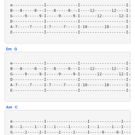
 e-------------I-------------I-------------------I---
 B---8-----8---I---8-----8---I----12-------12----I---
 G-----9-----9-I-----9-----9-I-------12-------12-I---
 D-------------I-------------I-------------------I---
 A-7-----7-----I-7-----7-----I-10-------10-------I-10
 E-------------I-------------I-------------------I---
Em
G
 e-------------I-------------I-------------------I---
 B---8-----8---I---8-----8---I----12-------12----I---
 G-----9-----9-I-----9-----9-I-------12-------12-I---
 D-------------I-------------I-------------------I---
 A-7-----7-----I-7-----7-----I-10-------10-------I-10
 E-------------I-------------I-------------------I---
Am
C
 e-------------I-----------------I-------------I-----
 B---1-----1---I---1-----1-------I---1-----1---I---1-
 G-----2-----2-I-----2-----2-----I-----0-----0-I-----