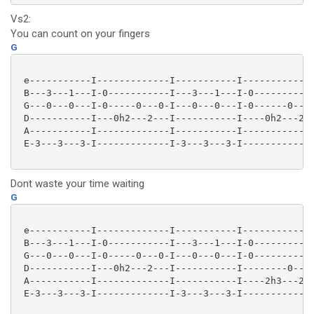
Vs2:
You can count on your fingers
G
 e-----------I-------------I-----------I-------------
 B---3---1---I-0-----------I---3---1---I-0-----------
 G---0---0---I-0-----0---0-I---0---0---I-0------0---0
 D-----------I---0h2---2---I-----------I----0h2---2--
 A-----------I-------------I-----------I-------------
 E-3---3---3-I-------------I-3---3---3-I-------------
Dont waste your time waiting
G
 e-----------I-------------I-----------I-------------
 B---3---1---I-0-----------I---3---1---I-0-----------
 G---0---0---I-0-----0---0-I---0---0---I-0-----------
 D-----------I---0h2---2---I-----------I--------0----
 A-----------I-------------I-----------I----2h3---2-0
 E-3---3---3-I-------------I-3---3---3-I-------------