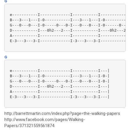
G
 e-----------I-------------I-----------I-------------
 B---3---1---I-0-----------I---3---1---I-0-----------
 G---0---0---I-0-----0---0-I---0---0---I-0------0---0
 D-----------I---0h2---2---I-----------I----0h2---2--
 A-----------I-------------I-----------I-------------
 E-3---3---3-I-------------I-3---3---3-I-------------
G
 e-----------I-------------I-----------I---|

 B---3---1---I-0-----------I---3---1---I-0-|

 G---0---0---I-0-----0---0-I---0---0---I-0-|

 D-----------I---0h2---2---I-----------I---|

 A-----------I-------------I-----------I---|

 E-3---3---3-I-------------I-3---3---3-I---|

http://barrettmartin.com/index.php?page=the-walking-papers
http://www.facebook.com/pages/Walking-
Papers/371321559561874