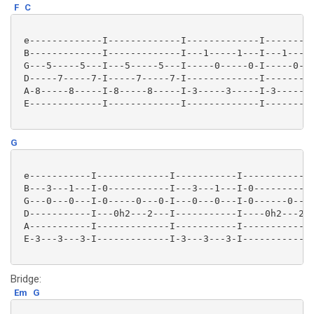
F
C
 e-------------I-------------I-------------I---------
 B-------------I-------------I---1-----1---I---1-----
 G---5-----5---I---5-----5---I-----0-----0-I-----0---
 D-----7-----7-I-----7-----7-I-------------I---------
 A-8-----8-----I-8-----8-----I-3-----3-----I-3-----3-
 E-------------I-------------I-------------I---------
G
 e-----------I-------------I-----------I-------------
 B---3---1---I-0-----------I---3---1---I-0-----------
 G---0---0---I-0-----0---0-I---0---0---I-0------0---0
 D-----------I---0h2---2---I-----------I----0h2---2--
 A-----------I-------------I-----------I-------------
 E-3---3---3-I-------------I-3---3---3-I-------------
Bridge:
Em
G