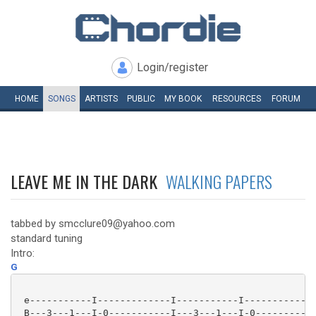
Login/register
HOME
SONGS
ARTISTS
PUBLIC
MY
BOOK
RESOURCES
FORUM
LEAVE ME IN THE DARK
WALKING PAPERS
tabbed by smcclure09@yahoo.com
standard tuning
Intro:
G
 e-----------I-------------I-----------I-------------
 B---3---1---I-0-----------I---3---1---I-0-----------