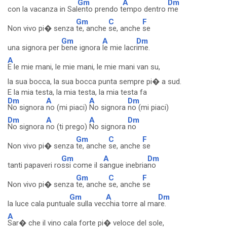
Gm
A
Dm
con la vacanza in Sal
ento prendo t
empo dentro
me
Gm
C
F
Non vivo pi� senza
te, anche
se, anche
se
Gm
A
Dm
una signora per
bene ignora
le mie lacr
ime.
A
E le mie mani, le mie mani, le mie mani van su,
la sua bocca, la sua bocca punta sempre pi� a sud.
E la mia testa, la mia testa, la mia testa fa
Dm
A
A
Dm
No signora
no (mi piaci)
No signora
no (mi piaci)
Dm
A
A
Dm
No signora
no (ti prego)
No signora
no
Gm
C
F
Non vivo pi� senza
te, anche
se, anche
se
Gm
A
Dm
tanti papaveri ro
ssi come il s
angue inebria
no
Gm
C
F
Non vivo pi� senza
te, anche
se, anche
se
Gm
A
Dm
la luce cala puntua
le sulla vec
chia torre al ma
re.
A
Sar� che il vino cala forte pi� veloce del sole,