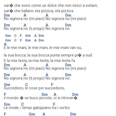
sar� che sono come un dolce che non riesci a evitare,
sar� che ballano sta pizzica, sta pizzica
Dm
A
A
Dm
No signora
no (mi piaci)
No signora
no (mi piaci)
Dm
A
A
Dm
No signora
no (ti prego)
No signora
no
Gm
C
F
Gm
A
Dm
Gm
C
F
Gm
A
Dm
A
E le mie mani, le mie mani, le mie mani van su,
la sua bocca, la sua bocca punta sempre pi� a sud.
E la mia testa, la mia testa, la mia testa fa
Dm
A
A
Dm
No signora
no (mi piaci)
No signora
no (mi piaci)
Dm
A
A
Dm
No signora
no (ti prego)
No signora
no
Gm
C
F
Succedono,
le cose poi suc
cedono,
F
Gm
A
Dm
il mondo � un buco p
iccolo,
ci si ritrove
r�.
Gm
C
F
Le mode, i
tempi galoppano t
ra i vortici
F
Gm
A
Dm