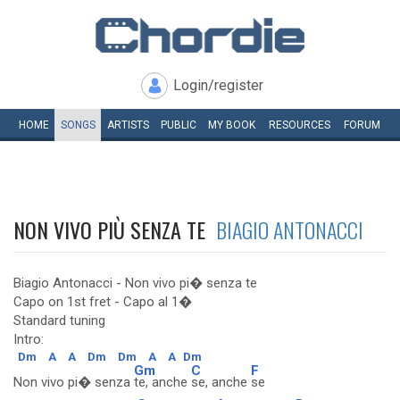
Login/register
HOME
SONGS
ARTISTS
PUBLIC
MY
BOOK
RESOURCES
FORUM
NON VIVO PIÙ SENZA TE
BIAGIO ANTONACCI
Biagio Antonacci - Non vivo pi� senza te
Capo on 1st fret - Capo al 1�
Standard tuning
Intro:
Dm
A
A
Dm
Dm
A
A
Dm
Gm
C
F
Non vivo pi� senza
te, anche
se, anche
se