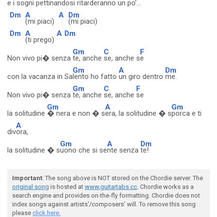
e i sogni pettin
andosi r
itarderanno un p
o'...
Dm
A
A
Dm
(mi piaci)
(mi piaci)
Dm
A
A
Dm
(ti prego)
Gm
C
F
Non vivo pi� senza
te, anche
se, anche s
e
Gm
A
Dm
con la vacanza in Sa
lento ho fatto
un giro dentro
me.
Gm
C
F
Non vivo pi� senza
te, anche
se, anche
se
Gm
A
Gm
la solitudine
� nera e non � s
era, la solitudine � s
porca e ti
A
div
ora,
Gm
A
Dm
la solitudine � s
uono che si se
nte senza
te!
Important
: The song above is NOT stored on the Chordie server. The
original song
is hosted at
www.guitartabs.cc
. Chordie works as a
search engine and provides on-the-fly formatting. Chordie does not
index songs against artists'/composers' will. To remove this song
please
click here.