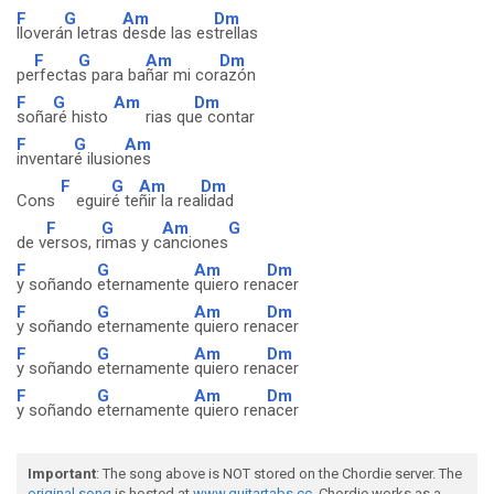
F
G
Am
Dm
lloverá
n letras
desde las es
trellas
F
G
Am
Dm
pe
rfecta
s para ba
ñar mi cor
azón
F
G
Am
Dm
soña
ré histo
rias qu
e contar
F
G
Am
inventar
é ilusio
nes
F
G
Am
Dm
Cons
eguir
é te
ñir la rea
lidad
F
G
Am
G
de v
ersos, r
imas y c
anciones
F
G
Am
Dm
y soñando
eternamente
quiero ren
acer
F
G
Am
Dm
y soñando
eternamente
quiero ren
acer
F
G
Am
Dm
y soñando
eternamente
quiero ren
acer
F
G
Am
Dm
y soñando
eternamente
quiero ren
acer
Important
: The song above is NOT stored on the Chordie server. The
original song
is hosted at
www.guitartabs.cc
. Chordie works as a