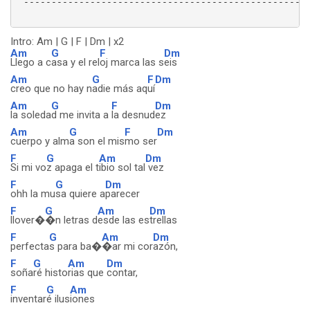
 ----------------------------------------------------
Intro: Am | G | F | Dm | x2
Am
G
F
Dm
Llego a c
asa y el rel
oj marca las s
eis
Am
G
F
Dm
creo que no hay n
adie más aq
uí
Am
G
F
Dm
la soleda
d me invita a
la desnud
ez
Am
G
F
Dm
cuerpo y alm
a son el mis
mo ser
F
G
Am
Dm
Si mi vo
z apaga el t
ibio sol tal
vez
F
G
Dm
ohh la mu
sa quiere a
parecer
F
G
Am
Dm
llover�
�n letras d
esde las es
trellas
F
G
Am
Dm
perfecta
s para ba�
�ar mi cor
azón,
F
G
Am
Dm
soña
ré histo
rias que
contar,
F
G
Am
inventar
é ilus
iones