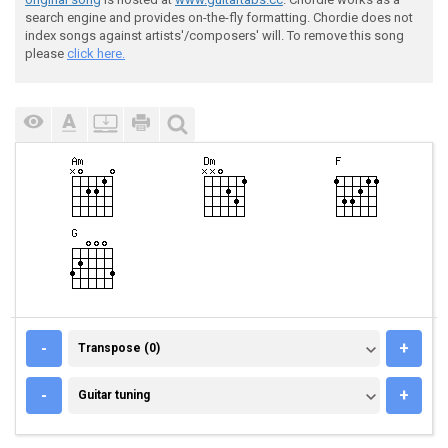
search engine and provides on-the-fly formatting. Chordie does not
index songs against artists'/composers' will. To remove this song
please
click here.
TRANSPOSE (0)
-
+
Transpose (0)
GUITAR TUNING
-
+
Guitar tuning