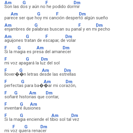
Am
G
F
Dm
Son las d
os y aún no
he podido dor
mir
Am
G
F
Dm
par
ece ser que h
oy mi can
ción desper
tó algún sueño
Am
G
F
Dm
enjambres de p
alabras buscan su pan
al y en m
i pecho
Am
G
F
Dm
aguijones t
ratan de e
scapar, de
volar
F
G
Am
Dm
Si la m
agia es pr
esa del aman
ecer
F
G
Dm
mi voz apa
gará la l
uz del sol
F
G
Am
Dm
llover�
�n letras d
esde las es
trellas
F
G
Am
Dm
perfecta
s para ba�
�ar mi cor
azón,
F
G
Am
Dm
soña
ré histo
rias que
contar,
F
G
Am
inventar
é ilus
iones
F
G
Am
Dm
Si la ma
gia enciende el t
ibio sol tal
vez
F
G
Dm
mi v
oz qui
era rena
cer