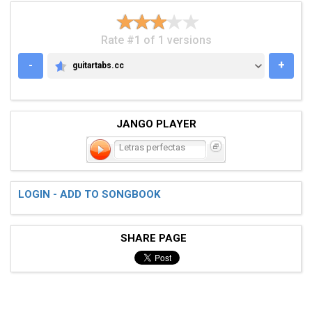
Rate #1 of 1 versions
-
+
guitartabs.cc
GUITARTABS.CC
JANGO PLAYER
Letras perfectas
LOGIN - ADD TO SONGBOOK
SHARE PAGE