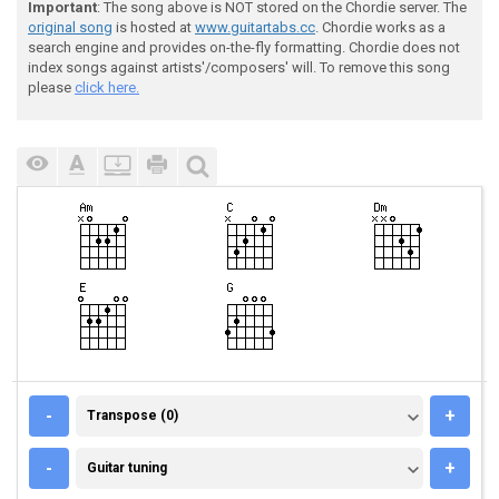
Important
: The song above is NOT stored on the Chordie server. The
original song
is hosted at
www.guitartabs.cc
. Chordie works as a
search engine and provides on-the-fly formatting. Chordie does not
index songs against artists'/composers' will. To remove this song
please
click here.
TRANSPOSE (0)
-
+
Transpose (0)
GUITAR TUNING
-
+
Guitar tuning