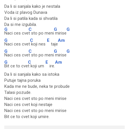
Da li si sanjala kako je nestala
Voda iz plavog Dunava
Da li si patila kada si shvatila
Da si me izgubila.
G
C
G
G
Naci ces cve
t sto po meni
mirise
G
C
E
Am
Naci ces cvet
koji nes
taje
G
C
G
G
Naci ces cve
t sto po meni
mirise
G
C
E
Am
Bit ce to cve
t koji um
ire.
Da li si sanjala kako sa istoka
Putuje tajna poruka
Kada me ne bude, neka te probude
Talasi pozude.
Naci ces cvet sto po meni mirise
Naci ces cvet koji nestaje
Naci ces cvet sto po meni mirise
Bit ce to cvet koji umire.