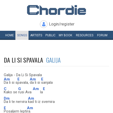
Login/register
HOME
SONGS
ARTISTS
PUBLIC
MY
BOOK
RESOURCES
FORUM
DA LI SI SPAVALA
GALIJA
Galija - Da Li Si Spavala
Am
E
Am
E
Da li si s
pavala,
da li si
sanjala
C
G
Am
E
Kako se
rusi Ava
la
Dm
Am
Da li te nervira
kad ti iz svemira
E
Am
Posaljem lepti
ra.