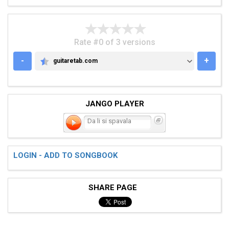
Rate #0 of 3 versions
-
+
guitaretab.com
GUITARETAB.COM
JANGO PLAYER
Da li si spavala
LOGIN - ADD TO SONGBOOK
SHARE PAGE