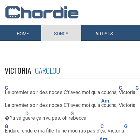
HOME
SONGS
ARTISTS
VICTORIA
GAROLOU
G
C
G
Le premier soir des noces C't'avec moi qu'a coucha,
Victoria
Am
Le premier soir des noces C't'avec moi qu'a
coucha, Victoria
D
G
�?a va g
uère ça n'va pas, oh r
ebecca
G
C
G
Endure, endure ma fille Tu ne mourras pas d'
ça, Victoria
Am