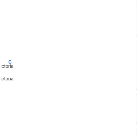
G
Victo
ria
ictoria