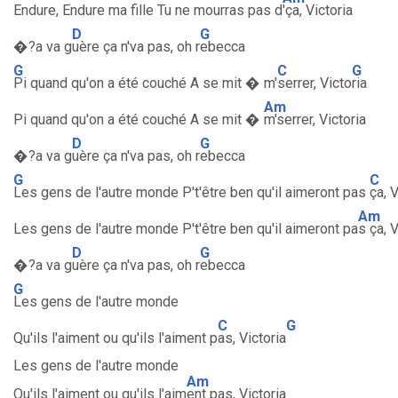
Endure, Endure ma fille Tu ne mourras pas d
'ça, Victoria
D
G
�?a va g
uère ça n'va pas, oh r
ebecca
G
C
G
Pi quand qu'on a été couché A se mit � m'
serrer, Victo
ria
Am
Pi quand qu'on a été couché A se mit �
m'serrer, Victoria
D
G
�?a va g
uère ça n'va pas, oh r
ebecca
G
C
Les gens de l'autre monde P't'être ben qu'il aimeront pas
ça, 
Am
Les gens de l'autre monde P't'être ben qu'il aimeront pa
s ça, V
D
G
�?a va g
uère ça n'va pas, oh r
ebecca
G
Les gens de l'autre monde
C
G
Qu'ils l'aiment ou qu'ils l'aiment p
as, Victoria
Les gens de l'autre monde
Am
Qu'ils l'aiment ou qu'ils l'aim
ent pas, Victoria