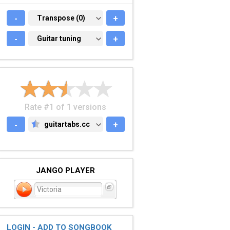
-
TRANSPOSE (0)
Transpose (0)
+
-
GUITAR TUNING
Guitar tuning
+
Rate #1 of 1 versions
-
guitartabs.cc
+
GUITARTABS.CC
JANGO PLAYER
Victoria
LOGIN - ADD TO SONGBOOK