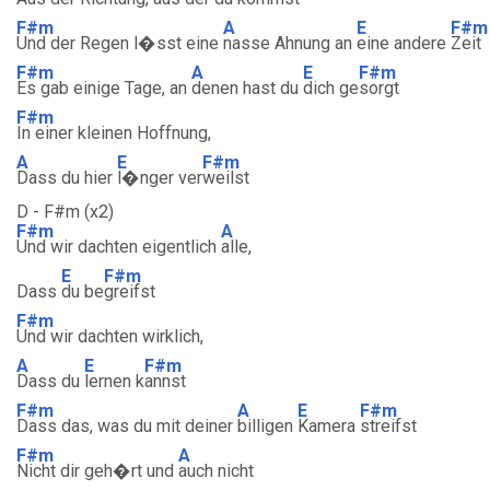
F#m
A
E
F#m
Und der Regen l�sst eine
nasse Ahnung an
eine andere
Zeit
F#m
A
E
F#m
Es gab einige Tage, an
denen hast du
dich ge
sorgt
F#m
In einer kleinen Hoffnung,
A
E
F#m
Dass du hier
l�nger ver
weilst
D - F#m (x2)
F#m
A
Und wir dachten eigentlich
alle,
E
F#m
Dass
du be
greifst
F#m
Und wir dachten wirklich,
A
E
F#m
Dass du
lernen k
annst
F#m
A
E
F#m
Dass das, was du mit deiner
billigen
Kamera
streifst
F#m
A
Nicht dir geh�rt und
auch nicht