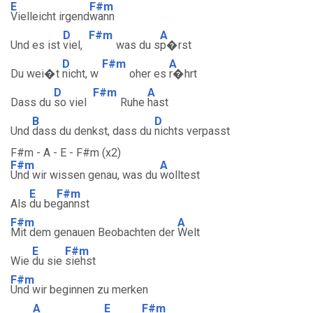
E
F#m
Vielleicht irgend
wann
D
F#m
A
Und es ist
viel,
was du s
p�rst
D
F#m
A
Du wei�t
nicht, w
oher es
r�hrt
D
F#m
A
Dass du
so viel
Ruhe
hast
B
D
Und
dass du denkst, dass du
nichts verpasst
F#m - A - E - F#m (x2)
F#m
A
Und wir wissen genau, was du
wolltest
E
F#m
Als
du be
gannst
F#m
A
Mit dem genauen Beobachten der
Welt
E
F#m
Wie
du sie
siehst
F#m
Und wir beginnen zu merken
A
E
F#m