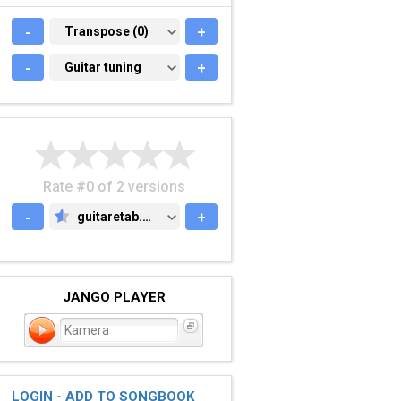
-
TRANSPOSE (0)
Transpose (0)
+
-
GUITAR TUNING
Guitar tuning
+
Rate #0 of 2 versions
-
guitaretab.com
+
GUITARETAB.COM
JANGO PLAYER
Kamera
LOGIN - ADD TO SONGBOOK