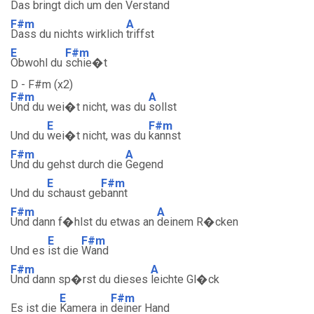
Das
bringt dich um
den Ver
stand
F#m
A
Dass du nichts wirklich
triffst
E
F#m
Obwohl du
schie�t
D - F#m (x2)
F#m
A
Und du wei�t nicht, was du
sollst
E
F#m
Und du
wei�t nicht, was du
kannst
F#m
A
Und du gehst durch die
Gegend
E
F#m
Und du
schaust ge
bannt
F#m
A
Und dann f�hlst du etwas an
deinem R�cken
E
F#m
Und es
ist die
Wand
F#m
A
Und dann sp�rst du dieses
leichte Gl�ck
E
F#m
Es ist die
Kamera in
deiner Hand