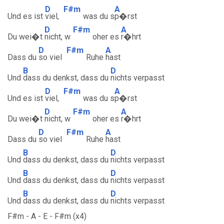
D
F#m
A
Und es ist
viel,
was du s
p�rst
D
F#m
A
Du wei�t
nicht, w
oher es
r�hrt
D
F#m
A
Dass du
so viel
Ruhe
hast
B
D
Und
dass du denkst, dass du
nichts verpasst
D
F#m
A
Und es ist
viel,
was du s
p�rst
D
F#m
A
Du wei�t
nicht, w
oher es
r�hrt
D
F#m
A
Dass du
so viel
Ruhe
hast
B
D
Und
dass du denkst, dass du
nichts verpasst
B
D
Und
dass du denkst, dass du
nichts verpasst
B
D
Und
dass du denkst, dass du
nichts verpasst
F#m - A - E - F#m (x4)