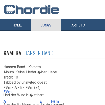
HOME
SONGS
ARTISTS
KAMERA
HANSEN BAND
Hansen Band - Kamera
Album: Keine Lieder �ber Liebe
Track: 10
Tabbed by uninvited guest
F#m - A - E - F#m (x4)
F#m
Und der Wind bl�st hart
A
E
F#m
Aus der Richtung, aus
der du
kommst