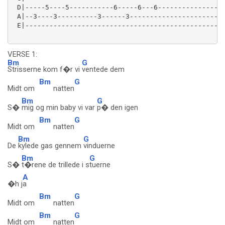
 D|-----5----5-----------6-----6---6-----------------
 A|--3----3----------3------3------------------------
 E|--------------------------------------------------
VERSE 1:
Bm
G
Strisserne kom f�r vi
ventede dem
Bm
G
Midt om
natten
Bm
G
S�
mig og min baby vi var
p� den igen
Bm
G
Midt om
natten
Bm
G
De
kylede gas gennem
vinduerne
Bm
G
S�
t�rene de trillede i s
tuerne
A
�h j
a
Bm
G
Midt om
natten
Bm
G
Midt om
natten