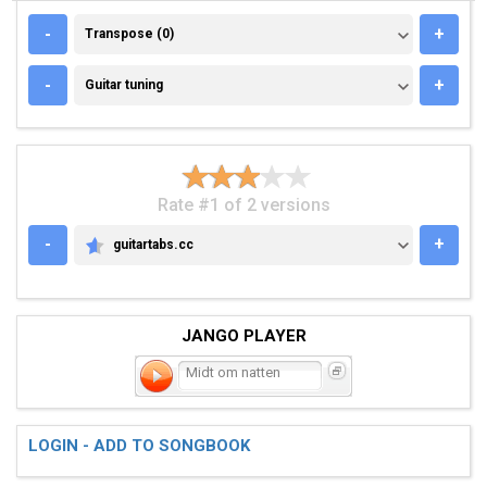
TRANSPOSE (0)
-
+
Transpose (0)
GUITAR TUNING
-
+
Guitar tuning
Rate #1 of 2 versions
-
+
guitartabs.cc
GUITARTABS.CC
JANGO PLAYER
Midt om natten
LOGIN - ADD TO SONGBOOK