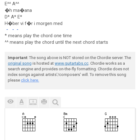
E^^ A^^
�h ma�ana
D* A* E*
H�ber vi f�r i morgen med
-
-
-
* means play the chord one time
^^ means play the chord until the next chord starts
Important
: The song above is NOT stored on the Chordie server. The
original song
is hosted at
www.guitartabs.cc
. Chordie works as a
search engine and provides on-the-fly formatting. Chordie does not
index songs against artists'/composers' will. To remove this song
please
click here.