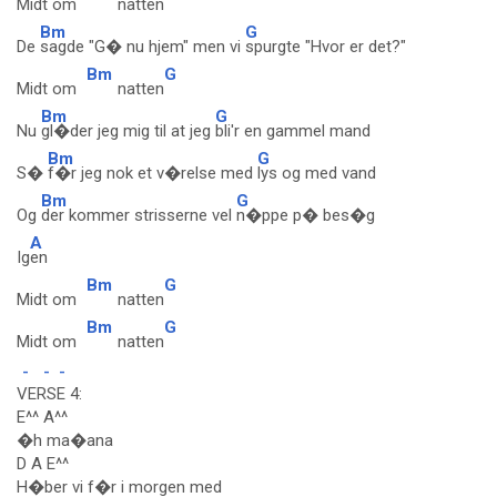
Midt om
natten
Bm
G
De
sagde "G� nu hjem" men vi
spurgte "Hvor er det?"
Bm
G
Midt om
natten
Bm
G
Nu
gl�der jeg mig til at jeg
bli'r en gammel mand
Bm
G
S�
f�r jeg nok et v�relse med
lys og med vand
Bm
G
Og
der kommer strisserne vel
n�ppe p� bes�g
A
Ig
en
Bm
G
Midt om
natten
Bm
G
Midt om
natten
-
-
-
VERSE 4:
E^^ A^^
�h ma�ana
D A E^^
H�ber vi f�r i morgen med