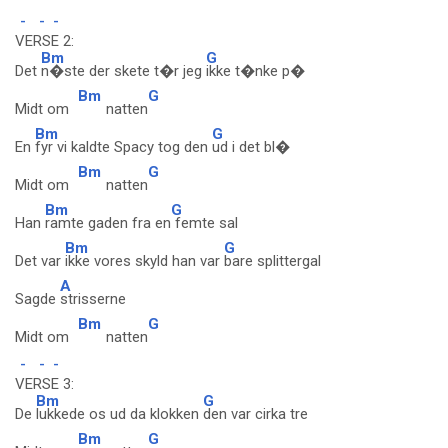
-
-
-
VERSE 2:
Bm
G
Det
n�ste der skete t�r jeg
ikke t�nke p�
Bm
G
Midt om
natten
Bm
G
En
fyr vi kaldte Spacy tog den
ud i det bl�
Bm
G
Midt om
natten
Bm
G
Han
ramte gaden fra en
femte sal
Bm
G
Det var
ikke vores skyld han var
bare splittergal
A
Sagde
strisserne
Bm
G
Midt om
natten
-
-
-
VERSE 3:
Bm
G
De
lukkede os ud da klokken
den var cirka tre
Bm
G