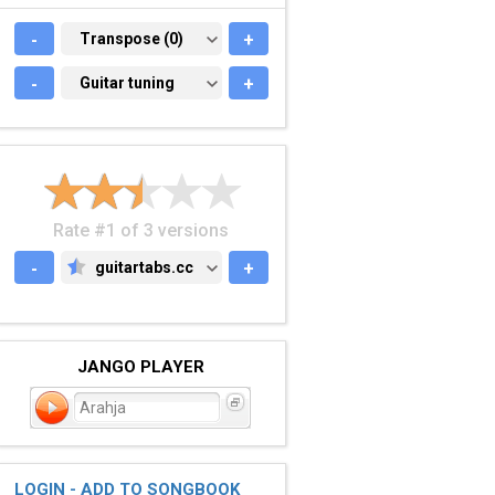
-
TRANSPOSE (0)
Transpose (0)
+
-
GUITAR TUNING
Guitar tuning
+
Rate #1 of 3 versions
-
guitartabs.cc
+
GUITARTABS.CC
JANGO PLAYER
Arahja
LOGIN - ADD TO SONGBOOK