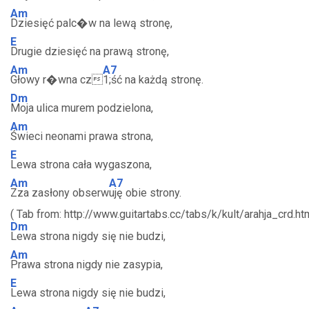
Am
Dziesięć palc�w na lewą stronę,
E
Drugie dziesięć na prawą stronę,
Am
A7
Głowy r�wna cz
1;ść na każdą stronę.
Dm
Moja ulica murem podzielona,
Am
Świeci neonami prawa strona,
E
Lewa strona cała wygaszona,
Am
A7
Zza zasłony obserw
uję obie strony.
( Tab from: http://www.guitartabs.cc/tabs/k/kult/arahja_crd.htm
Dm
Lewa strona nigdy się nie budzi,
Am
Prawa strona nigdy nie zasypia,
E
Lewa strona nigdy się nie budzi,