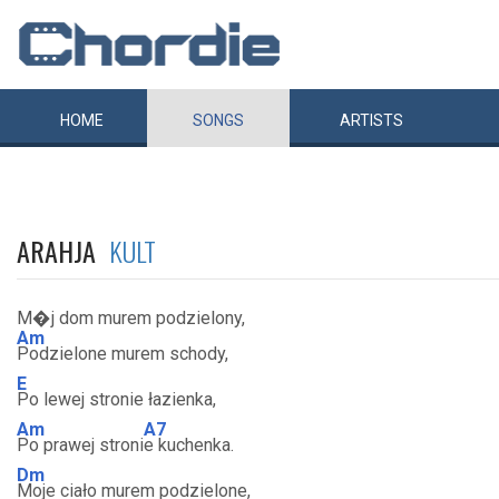
HOME
SONGS
ARTISTS
ARAHJA
KULT
M�j dom murem podzielony,
Am
Podzielone murem schody,
E
Po lewej stronie łazienka,
Am
A7
Po prawej stroni
e kuchenka.
Dm
Moje ciało murem podzielone,