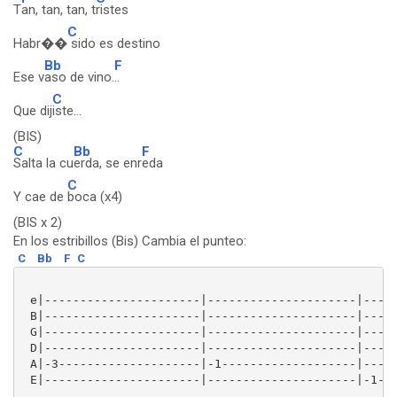
T
an, tan, tan, t
ristes
C
Habr��
sido es destino
Bb
F
Ese v
aso de vino.
..
C
Que dij
iste...
(BIS)
C
Bb
F
Salta la cu
erda, se enr
eda
C
Y cae de
boca (x4)
(BIS x 2)
En los estribillos (Bis) Cambia el punteo:
C
Bb
F
C
 e|----------------------|---------------------|-----
 B|----------------------|---------------------|-----
 G|----------------------|---------------------|-----
 D|----------------------|---------------------|----x
 A|-3--------------------|-1-------------------|----x
 E|----------------------|---------------------|-1--x