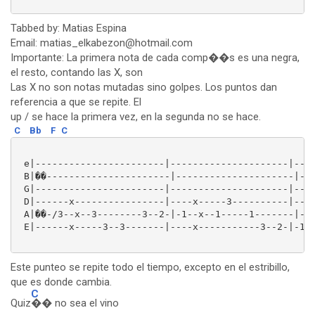
Tabbed by: Matias Espina
Email: matias_elkabezon@hotmail.com
Importante: La primera nota de cada comp��s es una negra,
el resto, contando las X, son
Las X no son notas mutadas sino golpes. Los puntos dan
referencia a que se repite. El
up / se hace la primera vez, en la segunda no se hace.
C
Bb
F
C
 e|-----------------------|---------------------|----
 B|��----------------------|---------------------|---
 G|-----------------------|---------------------|----
 D|------x----------------|----x-----3----------|----
 A|��-/3--x--3--------3--2-|-1--x--1-----1-------|---
 E|------x-----3--3-------|----x-----------3--2-|-1--
Este punteo se repite todo el tiempo, excepto en el estribillo,
que es donde cambia.
C
Quiz
�� no sea el vino