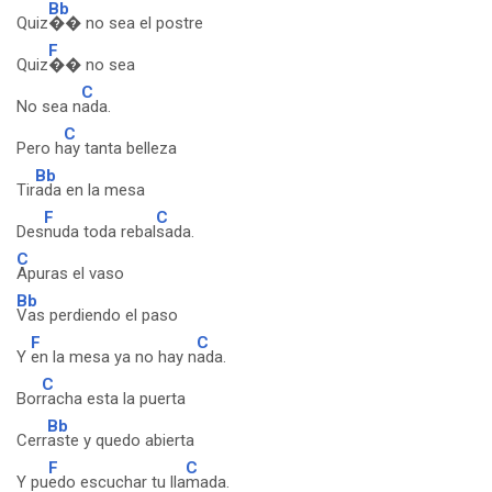
Bb
Quiz
�� no sea el postre
F
Quiz
�� no sea
C
No sea n
ada.
C
Pero h
ay tanta belleza
Bb
Tir
ada en la mesa
F
C
Des
nuda toda rebal
sada.
C
Apuras el vaso
Bb
Vas perdiendo el paso
F
C
Y
en la mesa ya no hay n
ada.
C
Bor
racha esta la puerta
Bb
Cerr
aste y quedo abierta
F
C
Y pu
edo escuchar tu lla
mada.