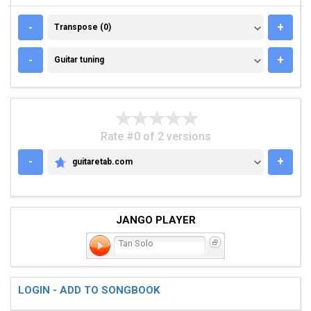
TRANSPOSE (0)
-
+
Transpose (0)
GUITAR TUNING
-
+
Guitar tuning
Rate #0 of 2 versions
-
+
guitaretab.com
GUITARETAB.COM
JANGO PLAYER
Tan Solo
LOGIN - ADD TO SONGBOOK