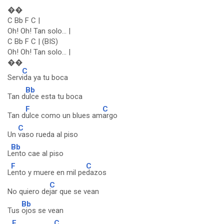
��
C Bb F C |
Oh! Oh! Tan solo... |
C Bb F C | (BIS)
Oh! Oh! Tan solo... |
��
C
Serv
ida ya tu boca
Bb
Tan d
ulce esta tu boca
F
C
Tan d
ulce como un blues am
argo
C
Un
vaso rueda al piso
Bb
L
ento cae al piso
F
C
L
ento y muere en mil pe
dazos
C
No quiero de
jar que se vean
Bb
Tus
ojos se vean
F
C