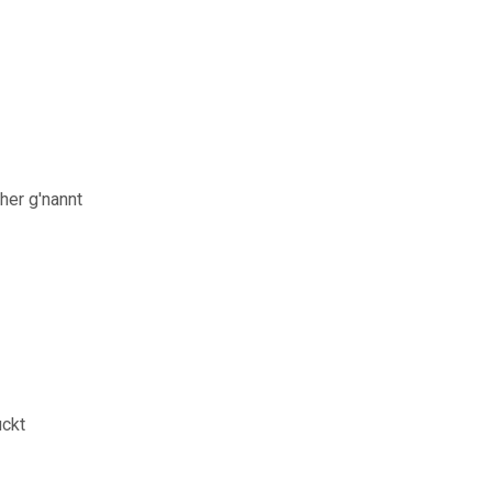
her g'nannt
uckt