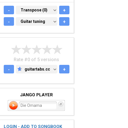
-
TRANSPOSE (0)
Transpose (0)
+
-
GUITAR TUNING
Guitar tuning
+
Rate #0 of 5 versions
-
guitartabs.cc
+
GUITARTABS.CC
JANGO PLAYER
Die Omama
LOGIN - ADD TO SONGBOOK