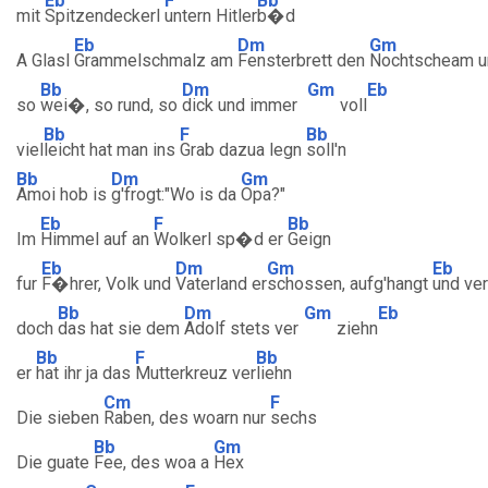
Eb
F
Bb
mit
Spitzendeckerl
untern Hitler
b�d
Eb
Dm
Gm
A Glasl
Grammelschmalz am
Fensterbrett den
Nochtscheam 
Bb
Dm
Gm
Eb
so
wei�, so rund, so
dick und immer
voll
Bb
F
Bb
viel
leicht hat man ins
Grab dazua legn
soll'n
Bb
Dm
Gm
Amoi hob is
g'frogt:"Wo is da
Opa?"
Eb
F
Bb
Im
Himmel auf an
Wolkerl sp�d er
Geign
Eb
Dm
Gm
Eb
fur
F�hrer, Volk und
Vaterland er
schossen, aufg'hangt
und ver
Bb
Dm
Gm
Eb
doch
das hat sie dem
Adolf stets ver
ziehn
Bb
F
Bb
er
hat ihr ja das
Mutterkreuz ver
liehn
Cm
F
Die sieben
Raben, des woarn nur
sechs
Bb
Gm
Die guate
Fee, des woa a
Hex