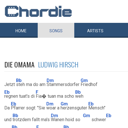
HOME
SONGS
ARTISTS
DIE OMAMA
LUDWIG HIRSCH
Bb
Dm
Gm
Jetzt
steh ma do am
Stammersdorfer
Friedhof
Eb
F
Bb
regnen tuat's di
Fia� tuan ma scho
weh
Eb
Dm
Gm
Eb
Da
Pfarrer sogt: "Sie
woar a
herzensguter
Mensch"
Bb
Dm
Gm
Eb
und
trotzdem fallt ma's
Wanen hoid so
schwer
Bb
F
Bb