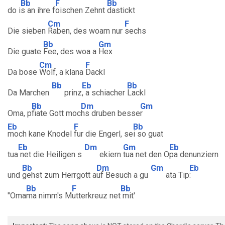
Bb
F
Bb
do i
s an ihre f
oischen Zehnt
dastickt
Cm
F
Die sieben
Raben, des woarn nur
sechs
Bb
Gm
Die guate
Fee, des woa a
Hex
Cm
F
Da bose
Wolf, a klana
Dackl
Bb
Eb
Bb
Da Marchen
prinz
, a schiacher
Lackl
Bb
Dm
Gm
Oma, p
fiate Gott moc
hs druben besse
r
Eb
F
Bb
moch kane Knodel
fur die Engerl, se
i so guat
Eb
Dm
Gm
Eb
tua
net die Heiligen s
ekiern
tua net den O
pa denunziern
Bb
Dm
Gm
Eb
und
gehst zum Herrgott a
uf Besuch a gu
ata Tip
:
Bb
F
Bb
"Oma
ma nimm's M
utterkreuz net
mit'