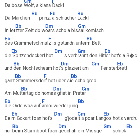
Cm
F
Da bose
Wolf, a klana
Dackl
Bb
Eb
Bb
Da Marchen
prinz
, a schiacher
Lackl
Bb
Dm
Gm
In let
zter Zeit do w
oars scho a bis
sal komisch
Eb
F
Bb
des Grammelschmal
z is gstandn unter
m Bett
Eb
Dm
Gm
Eb
die
Spitzendeckerl hot
's verb
rannt den Hit
ler hot's a B�c
Bb
Dm
Gm
Eb
und
den Nochtscheam hot'
s plaziert am
Fenster
brett
Bb
F
Bb
ganz
Stammersdo
rf hot uber si
e scho gred
Bb
Dm
Gm
Am Mut
tertag do homa
s gfiat in Prat
er
Eb
F
Bb
die Oide woa auf
amoi wieder jung
Eb
Dm
Gm
Eb
Bei
m Gokart foan hot's
g'jode
lt a poar Lan
gos hot's verdr
Bb
Dm
Gm
Eb
nur
beim Sturmboot foan
geschah ein Missge
schick