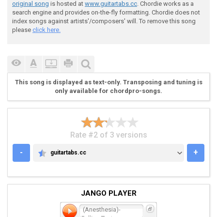
original song
is hosted at
www.guitartabs.cc
. Chordie works as a
search engine and provides on-the-fly formatting. Chordie does not
index songs against artists'/composers' will. To remove this song
please
click here.
This song is displayed as text-only. Transposing and tuning is
only available for chordpro-songs.
Rate #2 of 3 versions
-
+
guitartabs.cc
GUITARTABS.CC
JANGO PLAYER
(Anesthesia)-