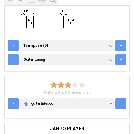
TRANSPOSE (0)
-
+
Transpose (0)
GUITAR TUNING
-
+
Guitar tuning
Rate #1 of 3 versions
-
+
guitartabs.cc
GUITARTABS.CC
JANGO PLAYER