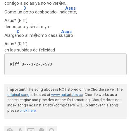
contigo a solas ya no volver�n.
D
Asus
Como un
potro desbocado, indi
gente,
Asus* (Riff)
denostado y sin aire ya...
D
Asus
Alarga
ndo al m�ximo cada s
uspiro
Asus* (Riff)
en las subidas de felicidad
 Riff B---3-2-3-5?3

Important
: The song above is NOT stored on the Chordie server. The
original song
is hosted at
www.guitartabs.cc
. Chordie works as a
search engine and provides on-the-fly formatting. Chordie does not
index songs against artists'/composers' will. To remove this song
please
click here.