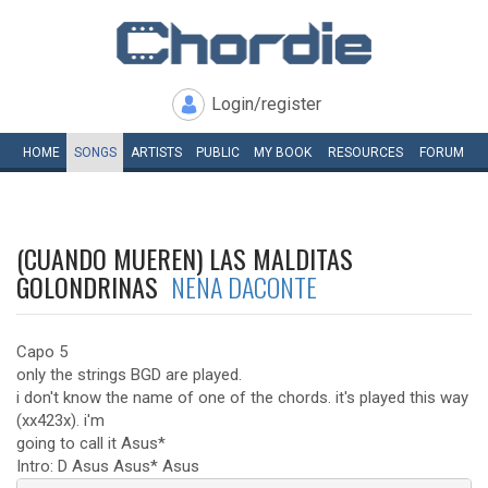
Login/register
HOME
SONGS
ARTISTS
PUBLIC
MY
BOOK
RESOURCES
FORUM
(CUANDO MUEREN) LAS MALDITAS
GOLONDRINAS
NENA DACONTE
Capo 5
only the strings BGD are played.
i don't know the name of one of the chords. it's played this way
(xx423x). i'm
going to call it Asus*
Intro: D Asus Asus* Asus