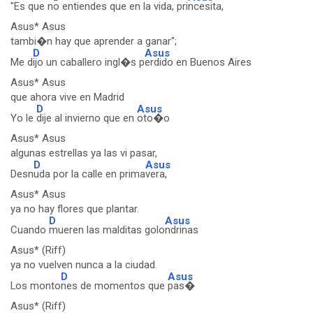
"Es que n
o entiendes que en la vida, pri
ncesita,
Asus* Asus
tambi�n hay que aprender a ganar";
D
Asus
Me d
ijo un caballero ingl�s p
erdido en Buenos Aires
Asus* Asus
que ahora vive en Madrid
D
Asus
Yo le
dije al invierno que en
oto�o
Asus* Asus
algunas estrellas ya las vi pasar,
D
Asus
Desn
uda por la calle en prima
vera,
Asus* Asus
ya no hay flores que plantar.
D
Asus
Cuando
mueren las malditas golo
ndrinas
Asus* (Riff)
ya no vuelven nunca a la ciudad.
D
Asus
Los monto
nes de momentos que
pas�
Asus* (Riff)