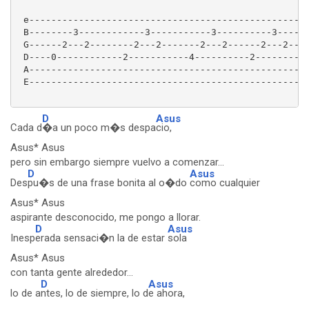
 e---------------------------------------------------
 B--------3------------3-----------3----------3------
 G------2---2--------2---2-------2---2------2---2----
 D----0------------2-----------4----------2----------
 A---------------------------------------------------
 E---------------------------------------------------
D
Asus
Cada d
�a un poco m�s despa
cio,
Asus* Asus
pero sin embargo siempre vuelvo a comenzar...
D
Asus
Des
pu�s de una frase bonita al o�do
como cualquier
Asus* Asus
aspirante desconocido, me pongo a llorar.
D
Asus
Inesp
erada sensaci�n la de estar
sola
Asus* Asus
con tanta gente alrededor...
D
Asus
lo de a
ntes, lo de siempre, lo d
e ahora,