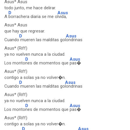
Asus* Asus
todo junto, me hace delirar.
D
Asus
A
borrachera diaria se me o
lvida,
Asus* Asus
que hay que regresar.
D
Asus
Cuando
mueren las malditas gol
ondrinas
Asus* (Riff)
ya no vuelven nunca a la ciudad.
D
Asus
Los monto
nes de momentos que
pas�
Asus* (Riff)
contigo a solas ya no volver�n.
D
Asus
Cuando
mueren las malditas go
londrinas
Asus* (Riff)
ya no vuelven nunca a la ciudad.
D
Asus
Los monto
nes de momentos que
pas�
Asus* (Riff)
contigo a solas ya no volver�n.
D
Asus