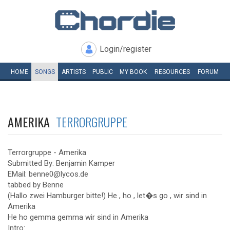
Login/register
HOME
SONGS
ARTISTS
PUBLIC
MY
BOOK
RESOURCES
FORUM
AMERIKA
TERRORGRUPPE
Terrorgruppe - Amerika
Submitted By: Benjamin Kamper
EMail: benne0@lycos.de
tabbed by Benne
(Hallo zwei Hamburger bitte!) He , ho , let�s go , wir sind in
Amerika
He ho gemma gemma wir sind in Amerika
Intro: