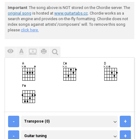
Important
: The song above is NOT stored on the Chordie server. The
original song
is hosted at
www.guitartabs.cc
. Chordie works as a
search engine and provides on-the-fly formatting. Chordie does not
index songs against artists'/composers' will. To remove this song
please
click here.
TRANSPOSE (0)
-
+
Transpose (0)
GUITAR TUNING
-
+
Guitar tuning