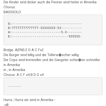
Die Kinder sind dicker auch die Penner sind heiter in Amerika
Chorus:
BASSSOLO:
 G:-------------------------------------

 D:77777777777777-33333333-53-----------

 A:--------------------------5-3--------

 E:------------------------------555555-

Bridge: A(PM) E D A C Fx2
Die Burger sind billig und die Tellerw�scher willig
Die Cops sind krimineller und die Gangster schie�en schneller
in Amerika
in , in Amerika
Chorus: A C F x4 B D G x4
 -------

Hurra , Hurra wir sind in Amerika -
-x8