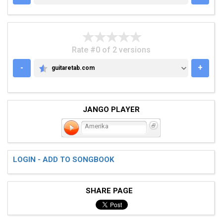
Rate #0 of 2 versions
-
+
guitaretab.com
GUITARETAB.COM
JANGO PLAYER
Amerika
LOGIN - ADD TO SONGBOOK
SHARE PAGE