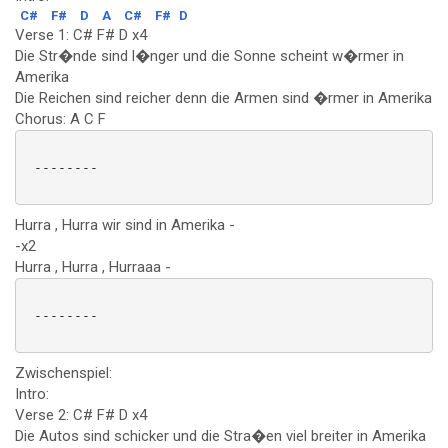
C#
F#
D
A
C#
F#
D
Verse 1: C# F# D x4
Die Str�nde sind l�nger und die Sonne scheint w�rmer in
Amerika
Die Reichen sind reicher denn die Armen sind �rmer in Amerika
Chorus: A C F
 --------

Hurra , Hurra wir sind in Amerika -
-x2
Hurra , Hurra , Hurraaa -
 --------

Zwischenspiel:
Intro:
Verse 2: C# F# D x4
Die Autos sind schicker und die Stra�en viel breiter in Amerika