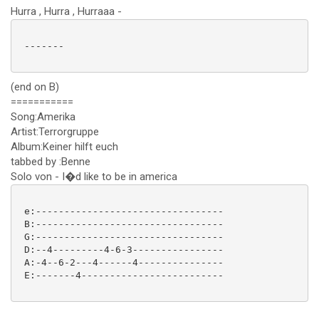
Hurra , Hurra , Hurraaa -
 -------

(end on B)
===========
Song:Amerika
Artist:Terrorgruppe
Album:Keiner hilft euch
tabbed by :Benne
Solo von - I�d like to be in america
 e:---------------------------------

 B:---------------------------------

 G:---------------------------------

 D:--4---------4-6-3----------------

 A:-4--6-2---4------4---------------

 E:-------4-------------------------
