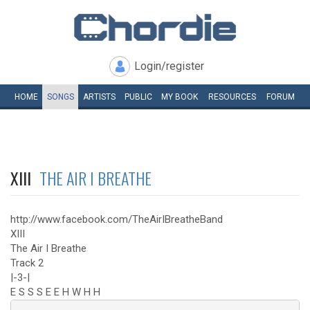
Login/register
HOME
SONGS
ARTISTS
PUBLIC
MY
BOOK
RESOURCES
FORUM
XIII
THE AIR I BREATHE
http://www.facebook.com/TheAirIBreatheBand
XIII
The Air I Breathe
Track 2
|-3-|
E S S S E E H W H H