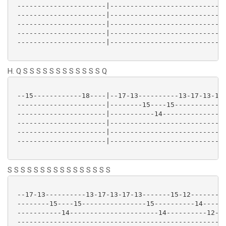
 ----------------------|-----------------------------
 ----------------------|---------------------------15
 ----------------------|-----------------------------
 ----------------------|-----------------------------
 ----------------------|-----------------------------
H. Q S S S S S S S S S S S S Q
 --15------------18----|--17-13----------13-17-13-18-
 ----------------------|--------15----15-------------
 ----------------------|-----------14----------------
 ----------------------|-----------------------------
 ----------------------|-----------------------------
 ----------------------|-----------------------------
S S S S S S S S S S S S S S S S
 --17-13----------13-17-13-17-13-------15-12-------|

 --------15----15----------------15----------14----|

 -----------14----------------------14----------12-|

 --------------------------------------------------|
