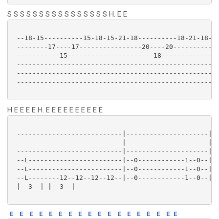
S S S S S S S S S S S S S S S S H. E E
 --18-15----------15-18-15-21-18----------18-21-18-||
 --------17----17----------------20----20----------||
 -----------15----------------------18-------------||
 --------------------------------------------------||
 --------------------------------------------------||
 --------------------------------------------------||
H E E E E H. E E E E E E E E E E
 ---------------------------|---------------------|--
 ---------------------------|---------------------|--
 ---------------------------|---------------------|--
 --L------------------------|--0------------1--0--|--
 --L------------------------|--0------------1--0--|--
 --L--------12--12--12--12--|--0------------1--0--|--
 |--3--| |--3--| 

E
E
E
E
E
E
E
E
E
E
E
E
E
E
E
E
E
E