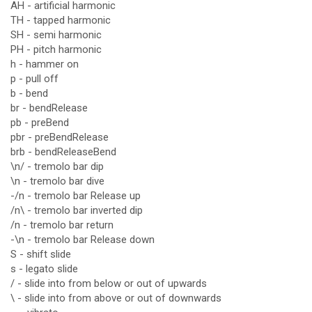
AH - artificial harmonic
TH - tapped harmonic
SH - semi harmonic
PH - pitch harmonic
h - hammer on
p - pull off
b - bend
br - bendRelease
pb - preBend
pbr - preBendRelease
brb - bendReleaseBend
\n/ - tremolo bar dip
\n - tremolo bar dive
-/n - tremolo bar Release up
/n\ - tremolo bar inverted dip
/n - tremolo bar return
-\n - tremolo bar Release down
S - shift slide
s - legato slide
/ - slide into from below or out of upwards
\ - slide into from above or out of downwards