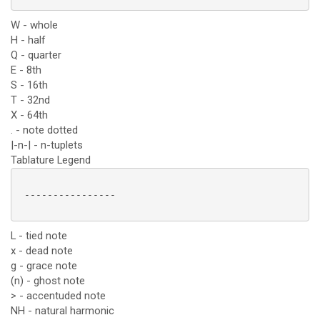
W - whole
H - half
Q - quarter
E - 8th
S - 16th
T - 32nd
X - 64th
. - note dotted
|-n-| - n-tuplets
Tablature Legend
 ----------------

L - tied note
x - dead note
g - grace note
(n) - ghost note
> - accentuded note
NH - natural harmonic