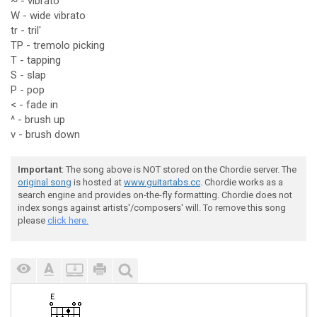
~ - vibrato
W - wide vibrato
tr - tril'
TP - tremolo picking
T - tapping
S - slap
P - pop
< - fade in
^ - brush up
v - brush down
Important
: The song above is NOT stored on the Chordie server. The
original song
is hosted at
www.guitartabs.cc
. Chordie works as a
search engine and provides on-the-fly formatting. Chordie does not
index songs against artists'/composers' will. To remove this song
please
click here.