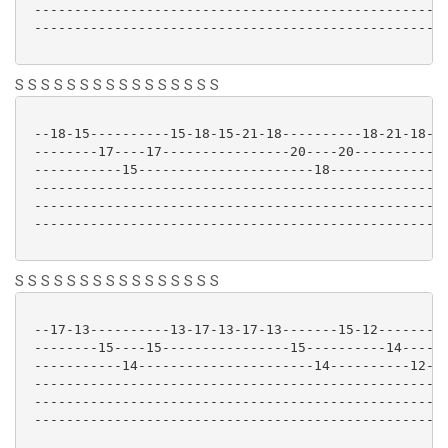
 --------------------------------------------------|

 --------------------------------------------------|

S S S S S S S S S S S S S S S S
 --18-15----------15-18-15-21-18----------18-21-18-|

 --------17----17----------------20----20----------|

 -----------15----------------------18-------------|

 --------------------------------------------------|

 --------------------------------------------------|

 --------------------------------------------------|

S S S S S S S S S S S S S S S S
 --17-13----------13-17-13-17-13-------15-12-------|

 --------15----15----------------15----------14----|

 -----------14----------------------14----------12-|

 --------------------------------------------------|

 --------------------------------------------------|

 --------------------------------------------------|
