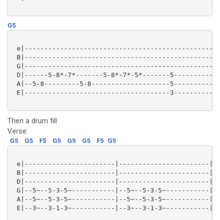
G5
 e|--------------------------------------------------
 B|--------------------------------------------------
 G|--------------------------------------------------
 D|------5-8*-7*-------5-8*-7*-5*-------5------------
 A|--5-8---------5-8--------------------5------------
 E|-------------------------------------3------------
Then a drum fill
Verse:
G5
G5
F5
G5
G5
G5
F5
G5
 e|-----------------------|-----------------------|

 B|-----------------------|-----------------------|

 D|-----------------------|-----------------------| x
 G|--5~--5-3-5~-----------|--5~--5-3-5~-----------| f
 A|--5~--5-3-5~-----------|--5~--5-3-5~-----------|

 E|--3~--3-1-3~-----------|--3~--3-1-3~-----------|
