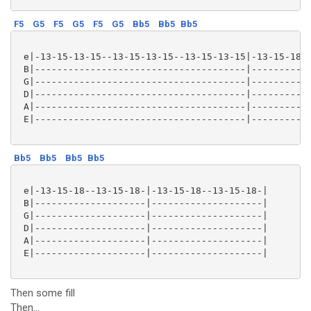
F5
G5
F5
G5
F5
G5
Bb5
Bb5
Bb5
 e|-13-15-13-15--13-15-13-15--13-15-13-15|-13-15-18--
 B|--------------------------------------|-----------
 G|--------------------------------------|-----------
 D|--------------------------------------|-----------
 A|--------------------------------------|-----------
 E|--------------------------------------|-----------
Bb5
Bb5
Bb5
Bb5
 e|-13-15-18--13-15-18-|-13-15-18--13-15-18-|

 B|--------------------|--------------------|

 G|--------------------|--------------------|

 D|--------------------|--------------------|

 A|--------------------|--------------------|

 E|--------------------|--------------------|

Then some fill
Then...