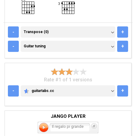
TRANSPOSE (0)
-
+
Transpose (0)
GUITAR TUNING
-
+
Guitar tuning
Rate #1 of 1 versions
-
+
guitartabs.cc
GUITARTABS.CC
JANGO PLAYER
Il regalo pi grande