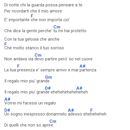
Di notte chi la guarda possa pensare a te
Per ricordarti che il mio amore
F
E' importante
che non importa cio'
Cm
Che dice la gente perche'
tu mi hai protetto
Con la tua gelosia che anche
F
Che molto stanco il tuo sorriso
Cm
Non andava via
devo partire pero' so nel cuore
F
A#
La tua
presenza e' sempre arrivo e mai
partenza
Gm
Il regalo mio piu' gran
de
D#
A#
Il regalo mio piu' gran
de ehehehehehe
heheh
A#
Vorrei mi facessi un regalo
D#
A#
F
Un sogno inespresso donarmelo
adesso ehe
heheheh
Cm
Di quelli che non so apri
re