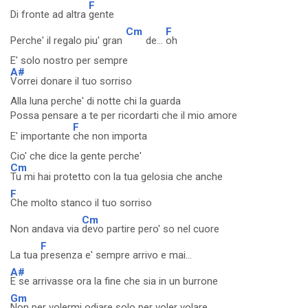
F
Di fronte ad altra
gente
Cm
F
Perche' il regalo piu' gran
de...
oh
E' solo nostro per sempre
A#
Vorrei donare il tuo sorriso
Alla luna perche' di notte chi la guarda
Possa pensare a te per ricordarti che il mio amore
F
E' importante
che non importa
Cio' che dice la gente perche'
Cm
Tu mi hai protetto con la tua gelosia che anche
F
Che molto stanco il tuo sorriso
Cm
Non andava via
devo partire pero' so nel cuore
F
La tua
presenza e' sempre arrivo e mai...
A#
E se arrivasse ora la fine che sia in un burrone
Gm
Non per volermi odiare solo per voler volare