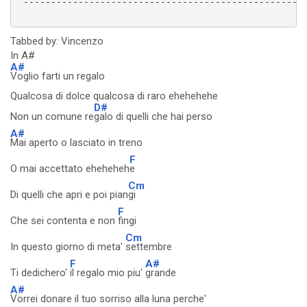
 ----------------------------------------------------
Tabbed by: Vincenzo
In A#
A#
Voglio farti un regalo
Qualcosa di dolce qualcosa di raro ehehehehe
D#
Non un comune re
galo di quelli che hai perso
A#
Mai aperto o lasciato in treno
F
O mai accettato eheheheh
e
Cm
Di quelli che apri e poi pian
gi
F
Che sei contenta e non
fingi
Cm
In questo giorno di meta'
settembre
F
A#
Ti dedichero'
il regalo mio piu'
grande
A#
Vorrei donare il tuo sorriso alla luna perche'