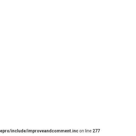
iepro/include/improveandcomment.inc
on line
277