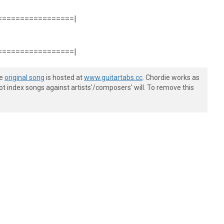
=================|
=================|
he
original song
is hosted at
www.guitartabs.cc
. Chordie works as
t index songs against artists'/composers' will. To remove this