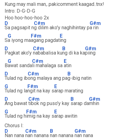
Kung may mali man,..pakicomment kaagad..tnx!
Intro: D-G-D-G
Hoo hoo-hoo-hoo 2x
D
C#m
G#m
Sa pagsapit n
g dilim ako'y naghihintay p
a rin
G
F#m
E
S
a iyong ma
agang pagdat
ing
D
C#m
B
G#m
Pagkat ako'y
nababalisa ku
ng di ka ka
piing
G
C#m
E
B
awat sanda
li mahalaga sa
atin
D
C#m
B
Tulad ng ib
ong malaya ang pa
g-ibig natin
G
F#m
E
Tulad ng la
ngit na kay s
arap marating
D
C#m
B
G#m
Ang bawat
tibok ng puso'y kay
sarap da
mhin
G
F#m
E
Tulad ng h
imig na kay s
arap awitin
Chorus I:
D
C#m
B
G#m
Nan nana
nan nanana
nan nanana
nan nana