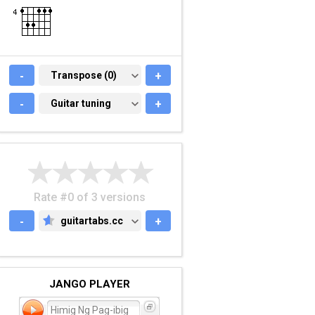
-
TRANSPOSE (0)
Transpose (0)
+
-
GUITAR TUNING
Guitar tuning
+
Rate #0 of 3 versions
-
guitartabs.cc
+
GUITARTABS.CC
JANGO PLAYER
Himig Ng Pag-ibig