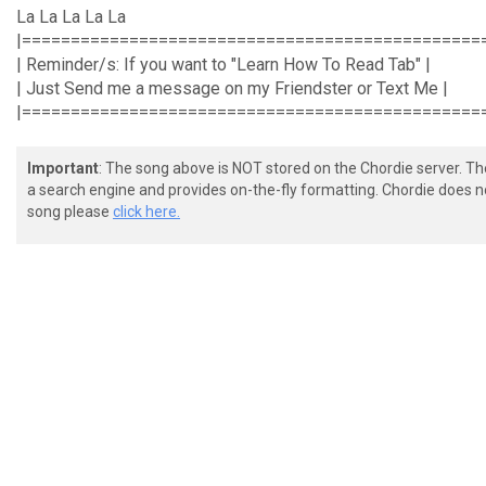
La La La La La
|===============================================
| Reminder/s: If you want to "Learn How To Read Tab" |
| Just Send me a message on my Friendster or Text Me |
|===============================================
Important
: The song above is NOT stored on the Chordie server. T
a search engine and provides on-the-fly formatting. Chordie does no
song please
click here.