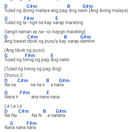
D
C#m
B
G#m
Tulad ng ib
ong malaya ang pag
-ibig na
tin (Ang ibong malaya)
G
F#m
E
Tulad ng l
a--ngit na kay s
arap marating
(langit naman ay na--is niaygn marating)
D
C#m
B
G#m
Ang bawat
tibok ng puso'y ka
y sarap
damhin
(Ang tibok ng puso)
G
F#m
E
Tulad ng h
imig ng pag-
ibig natin
(Tulad ng himig ng pag-ibig)
Chorus 2:
D
C#m
B
G#m
Na na
na na n
a na
na
G
F#m
E
Nana n
ana nan
a nana
La La La
D
C#m
B
G#m
Na Na
Na N
a na
nana
G
F#m
Na
na nana
nana