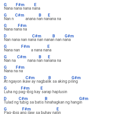
G
F#m
E
Nana n
ana nana n
ana
G
C#m
B
E
Nan n
anana n
an na
nana na
G
F#m
Nana na
na na
D
C#m
B
G#m
Nan nana nan na
na nan nana
n nan n
ana
G
F#m
E
Nana nan
a nana na
na
G
C#m
B
E
Nan na
nana n
an na
nana na
G
F#m
Nana n
a na
D
C#m
B
G#m
At ngayon ik
aw ay nagbal
ik sa aking pi
ling
G
F#m
E
Luha ng p
ag-ibig kay
sarap haplusin
D
C#m
B
G#m
Tulad ng
tubig sa batis
hinahagkan ng hang
in
G
F#m
E
Pag-ibig a
ng ilaw sa buhay na
tin