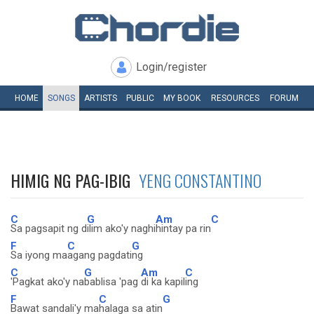
Login/register
HOME
SONGS
ARTISTS
PUBLIC
MY
BOOK
RESOURCES
FORUM
HIMIG NG PAG-IBIG
YENG CONSTANTINO
C
G
Am
C
Sa pagsapit ng d
ilim ako'y naghi
hintay pa rin
F
C
G
Sa iyong ma
agang pagdati
ng
C
G
Am
C
'Pagkat ako'y na
bablisa 'pag
di ka kapil
ing
F
C
G
Bawat sandali'y ma
halaga sa atin