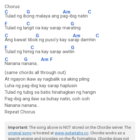
Chorus:
C
G
Am
C
Tulad ng ib
ong malaya ang p
ag-ibig natin
F
C
G
Tulad ng la
ngit na kay sarap mar
ating
C
G
Am
C
Ang bawat tibo
k ng puso'y kay sa
rap damhin
F
C
G
Tulad ng him
ig na kay sarap awit
in
C
G
Am
F
Nanana n
anana...
(same chords all through out)
At ngayon ikaw ay nagbalik sa aking piling
Luha ng pag-ibig kay sarap haplusin
Tulad ng tubig sa batis hinahagkan ng hangin
Pag-ibig ang ilaw sa buhay natin, ooh ooh
Nanana nanana...
Repeat Chorus
Important
: The song above is NOT stored on the Chordie server. The
original song
is hosted at
www.guitartabs.cc
. Chordie works as a
search engine and provides on-the-fly formatting. Chordie does not