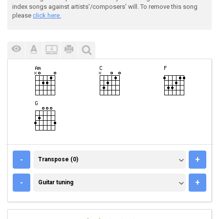
index songs against artists'/composers' will. To remove this song
please
click here.
TRANSPOSE (0)
-
+
Transpose (0)
GUITAR TUNING
-
+
Guitar tuning