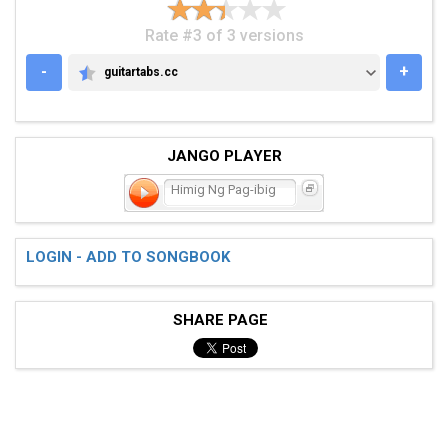
Rate #3 of 3 versions
-
+
guitartabs.cc
GUITARTABS.CC
JANGO PLAYER
Himig Ng Pag-ibig
LOGIN - ADD TO SONGBOOK
SHARE PAGE