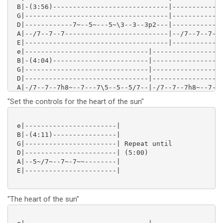
 D|-------------------------------| (2:13)

 B|-(3:56)-----------------------------|-------------
 A|-/7--7--7h8~--7---7\5--5--5/7--|

 G|------------------------------------|-------------
 E|-------------------------------|

 D|------------7~--5~---5~\3--3--3p2---|------------7
 e|-----------------------|

 A|--/7--7--7--------------------------|--/7--7--7---
 B|-(2:13)----------------|

 E|------------------------------------|-------------
 G|-----------------------| Repeat until

 e|-------------------------------|------------------
 D|-----------------------| (3:13)

 B|-(4:04)------------------------|------------------
 A|--5~/7~--7~-7~~--------|

 G|-------------------------------|------------------
 E|-----------------------|

 D|-------------------------------|------------------
 A|-/7--7--7h8~--7---7\5--5--5/7--|-/7--7--7h8~--7---
 E|-------------------------------|------------------
"Set the controls for the heart of the sun"
 e|-----------------------|

 B|-(4:11)----------------|

 G|-----------------------| Repeat until

 D|-----------------------| (5:00)

 A|--5~/7~--7~-7~~--------|

 E|-----------------------|

"The heart of the sun"