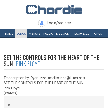
Login/register
HOME
SONGS
ARTISTS
PUBLIC
MY
BOOK
RESOURCES
FORUM
SET THE CONTROLS FOR THE HEART OF THE
SUN
PINK FLOYD
Transcription by: Ryan Izzo <mailto:izzo@k-net.net>
SET THE CONTROLS FOR THE HEART OF THE SUN
Pink Floyd
(Waters)
 e|-------------------------------|
