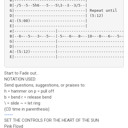
 e|-------------------------------|

 B|-/5--5--5h6---5---5\3--3--3/5--|

 G|-------------------------------| Repeat until

 D|-------------------------------| (5:12)

 A|-(5:00)------------------------|

 E|-------------------------------|

 e|------------------|-------------------------------
 B|--6~--5~--3~--5~--|-5~--6~--8~--10~--8~--6~--5~--3
 G|------------------|-------------------------------
 D|------------------|-------------------------------
 A|-(5:12)-----------|-------------------------------
 E|------------------|-------------------------------
Start to Fade out...
NOTATION USED:
Send questions, suggestions, or praises to:
h = hammer on p = pull off
b = bend r = release bend
\ = slide ~ = let ring
(CD time in parenthesis)
-----
SET THE CONTROLS FOR THE HEART OF THE SUN
Pink Floyd