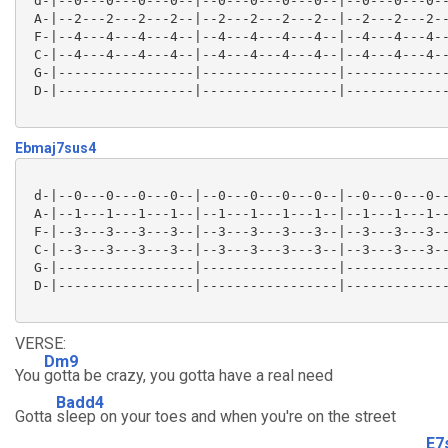
 d-|--0---0---0---0--|--0---0---0---0--|--0---0---0--
 A-|--2---2---2---2--|--2---2---2---2--|--2---2---2--
 F-|--4---4---4---4--|--4---4---4---4--|--4---4---4--
 C-|--4---4---4---4--|--4---4---4---4--|--4---4---4--
 G-|-----------------|-----------------|-------------
 D-|-----------------|-----------------|-------------
Ebmaj7sus4
 d-|--0---0---0---0--|--0---0---0---0--|--0---0---0--
 A-|--1---1---1---1--|--1---1---1---1--|--1---1---1--
 F-|--3---3---3---3--|--3---3---3---3--|--3---3---3--
 C-|--3---3---3---3--|--3---3---3---3--|--3---3---3--
 G-|-----------------|-----------------|-------------
 D-|-----------------|-----------------|-------------
VERSE:
Dm9
You
gotta be crazy, you gotta have a real need
Badd4
Gotta
sleep on your toes and when you're on the street
E7