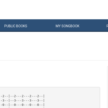
PUBLIC
BOOKS
MY
SONG
BOOK
-2--|--2---2---2---2--|

-3--|--3---3---3---3--|

-0--|--0---0---0---0--|
