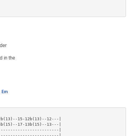
lder
d in the
Em
b(13)--15-12b(13)--12---|

b(15)--17-13b(15)--13---|

------------------------|

------------------------|
