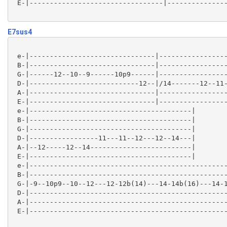
 E-|---------------------------------|---------------
E7sus4
 e-|-------------------------------|-----------------
 B-|-------------------------------|-----------------
 G-|------12--10--9------10p9------|-----------------
 D-|---------------------------12--|/14-------12--11-
 A-|-------------------------------|-----------------
 E-|-------------------------------|-----------------
 e-|----------------------------------------|

 B-|----------------------------------------|

 G-|----------------------------------------|

 D-|-----------------11---11--12---12--14---|

 A-|--12-----12--14-------------------------|

 E-|----------------------------------------|

 e-|-------------------------------------------------
 B-|-------------------------------------------------
 G-|-9--10p9--10--12---12-12b(14)---14-14b(16)---14-1
 D-|-------------------------------------------------
 A-|-------------------------------------------------
 E-|-------------------------------------------------