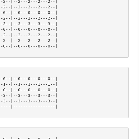
-2--|--2---2---2---2--|

-2--|--2---2---2---2--|

-0--|--0---0---0---0--|

-2--|--2---2---2---2--|

-3--|--3---3---3---3--|

-0--|--0---0---0---0--|

-2--|--2---2---2---2--|

-2--|--2---2---2---2--|

-0--|--0---0---0---0--|

-0--|--0---0---0---0--|

-1--|--1---1---1---1--|

-0--|--0---0---0---0--|

-3--|--3---3---3---3--|

-3--|--3---3---3---3--|

----|-----------------|
