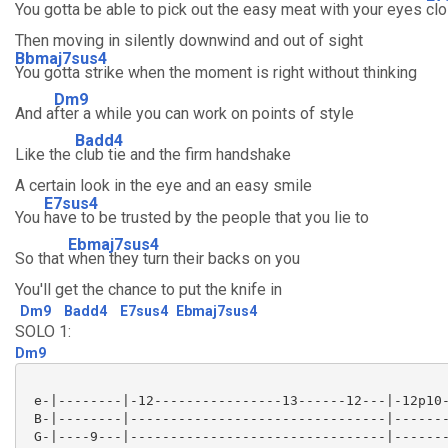
You gotta be able to pick out the easy meat with your eyes
cl
Then moving in silently downwind and out of sight
Bbmaj7sus4
You gotta strike when the moment is right without thinking
Dm9
And a
fter a while you can work on points of style
Badd4
Like the
club tie and the firm handshake
A certain look in the eye and an easy smile
E7sus4
You
have to be trusted by the people that you lie to
Ebmaj7sus4
So that
when they turn their backs on you
You'll get the chance to put the knife in
Dm9
Badd4
E7sus4
Ebmaj7sus4
SOLO 1:
Dm9
 e-|--------|-12----------------13------12---|-12p10-
 B-|--------|--------------------------------|-------
 G-|----9---|--------------------------------|-------