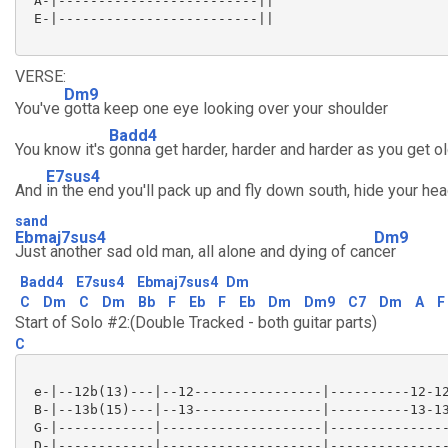
 A-|-------------------------||

 E-|-------------------------||

VERSE:
Dm9
You've
gotta keep one eye looking over your shoulder
Badd4
You know it's
gonna get harder, harder and harder as you get o
E7sus4
And
in the end you'll pack up and fly down south, hide your hea
sand
Ebmaj7sus4
Dm9
Just another sad old man, all alone and dying of can
cer
Badd4
E7sus4
Ebmaj7sus4
Dm
C
Dm
C
Dm
Bb
F
Eb
F
Eb
Dm
Dm9
C7
Dm
A
F
Start of Solo #2:(Double Tracked - both guitar parts)
C
 e-|--12b(13)---|--12----------------|----------12-12
 B-|--13b(15)---|--13----------------|----------13-13
 G-|------------|--------------------|---------------
 D-|------------|--------------------|---------------