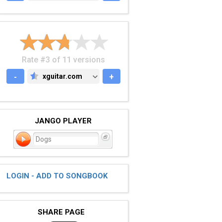
Rate #3 of 11 versions
-
xguitar.com
+
XGUITAR.COM
JANGO PLAYER
Dogs
LOGIN - ADD TO SONGBOOK
SHARE PAGE