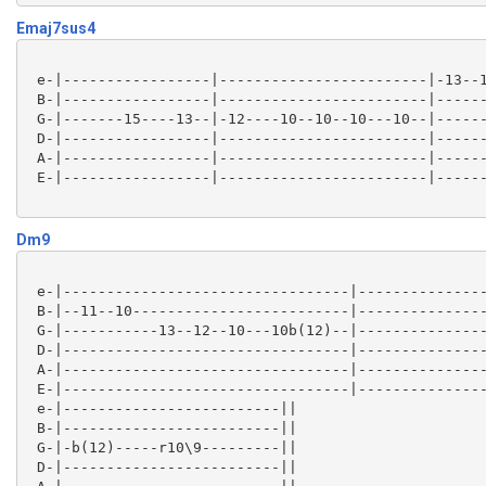
Emaj7sus4
 e-|-----------------|------------------------|-13--1
 B-|-----------------|------------------------|------
 G-|-------15----13--|-12----10--10--10---10--|------
 D-|-----------------|------------------------|------
 A-|-----------------|------------------------|------
 E-|-----------------|------------------------|------
Dm9
 e-|---------------------------------|---------------
 B-|--11--10-------------------------|---------------
 G-|-----------13--12--10---10b(12)--|---------------
 D-|---------------------------------|---------------
 A-|---------------------------------|---------------
 E-|---------------------------------|---------------
 e-|-------------------------||

 B-|-------------------------||

 G-|-b(12)-----r10\9---------||

 D-|-------------------------||
