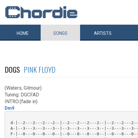
HOME
SONGS
ARTISTS
DOGS
PINK FLOYD
(Waters, Gilmour)
Tuning: DGCFAD
INTRO:(fade in)
Dm9
 d-|--2---2---2---2--|--2---2---2---2--|--2---2---2--
 A-|--3---3---3---3--|--3---3---3---3--|--3---3---3--
 F-|--0---0---0---0--|--0---0---0---0--|--0---0---0--