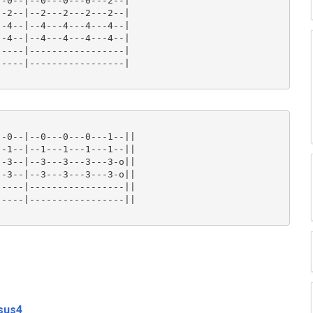
-0--|--0---0---0---2--|

-2--|--2---2---2---2--|

-4--|--4---4---4---4--|

-4--|--4---4---4---4--|

----|-----------------|

----|-----------------|

-0--|--0---0---0---1--||

-1--|--1---1---1---1--||

-3--|--3---3---3---3-o||

-3--|--3---3---3---3-o||

----|-----------------||

----|-----------------||

sus4