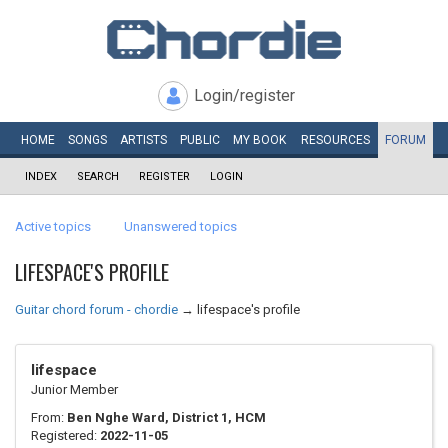
Login/register
HOME
SONGS
ARTISTS
PUBLIC
MY
BOOK
RESOURCES
FORUM
INDEX
SEARCH
REGISTER
LOGIN
Active topics
Unanswered topics
LIFESPACE'S PROFILE
Guitar chord forum - chordie
→
lifespace's profile
lifespace
Junior Member
From:
Ben Nghe Ward, District 1, HCM
Registered:
2022-11-05