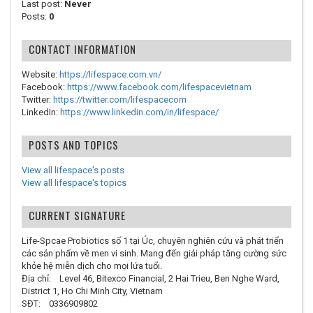
Last post:
Never
Posts:
0
CONTACT INFORMATION
Website:
https://lifespace.com.vn/
Facebook:
https://www.facebook.com/lifespacevietnam
Twitter:
https://twitter.com/lifespacecom
LinkedIn:
https://www.linkedin.com/in/lifespace/
POSTS AND TOPICS
View all lifespace's posts
View all lifespace's topics
CURRENT SIGNATURE
Life-Spcae Probiotics số 1 tại Úc, chuyên nghiên cứu và phát triển
các sản phẩm về men vi sinh. Mang đến giải pháp tăng cường sức
khỏe hệ miễn dịch cho mọi lứa tuổi.
Địa chỉ: Level 46, Bitexco Financial, 2 Hai Trieu, Ben Nghe Ward,
District 1, Ho Chi Minh City, Vietnam
SĐT: 0336909802