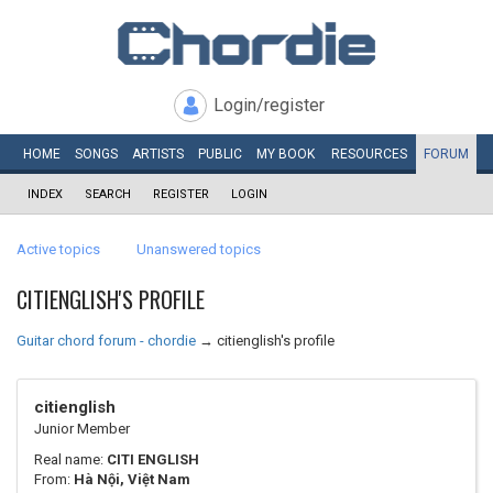
Login/register
HOME
SONGS
ARTISTS
PUBLIC
MY
BOOK
RESOURCES
FORUM
INDEX
SEARCH
REGISTER
LOGIN
Active topics
Unanswered topics
CITIENGLISH'S PROFILE
Guitar chord forum - chordie
→
citienglish's profile
citienglish
Junior Member
Real name:
CITI ENGLISH
From:
Hà Nội, Việt Nam