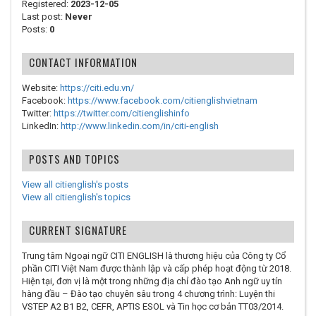
Registered:
2023-12-05
Last post:
Never
Posts:
0
CONTACT INFORMATION
Website:
https://citi.edu.vn/
Facebook:
https://www.facebook.com/citienglishvietnam
Twitter:
https://twitter.com/citienglishinfo
LinkedIn:
http://www.linkedin.com/in/citi-english
POSTS AND TOPICS
View all citienglish's posts
View all citienglish's topics
CURRENT SIGNATURE
Trung tâm Ngoại ngữ CITI ENGLISH là thương hiệu của Công ty Cổ
phần CITI Việt Nam được thành lập và cấp phép hoạt động từ 2018.
Hiện tại, đơn vị là một trong những địa chỉ đào tạo Anh ngữ uy tín
hàng đầu – Đào tạo chuyên sâu trong 4 chương trình: Luyện thi
VSTEP A2 B1 B2, CEFR, APTIS ESOL và Tin học cơ bản TT03/2014.