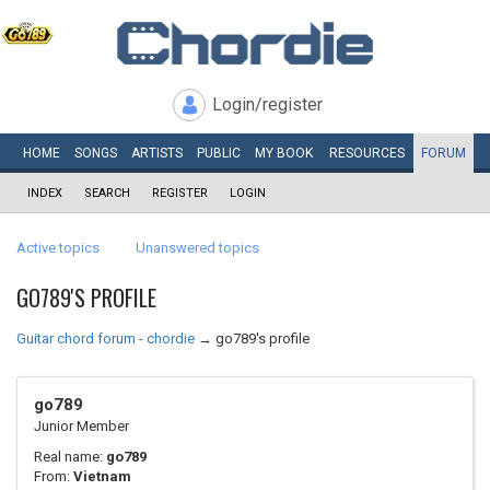
Login/register
HOME
SONGS
ARTISTS
PUBLIC
MY
BOOK
RESOURCES
FORUM
INDEX
SEARCH
REGISTER
LOGIN
Active topics
Unanswered topics
GO789'S PROFILE
Guitar chord forum - chordie
→
go789's profile
go789
Junior Member
Real name:
go789
From:
Vietnam