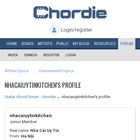
Login/register
HOME
SONGS
ARTISTS
PUBLIC
MY
BOOK
RESOURCES
FORUM
INDEX
SEARCH
REGISTER
LOGIN
Active topics
Unanswered topics
NHACAIUYTINKITCHEN'S PROFILE
Guitar chord forum - chordie
→
nhacaiuytinkitchen's profile
nhacaiuytinkitchen
Junior Member
Real name:
Nhà Cái Uy Tín
From:
Hà Nội