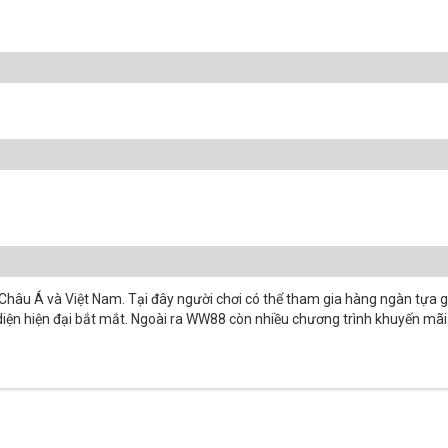
hâu Á và Việt Nam. Tại đây người chơi có thể tham gia hàng ngàn tựa g
o diện hiện đại bắt mắt. Ngoài ra WW88 còn nhiều chương trình khuyến mãi