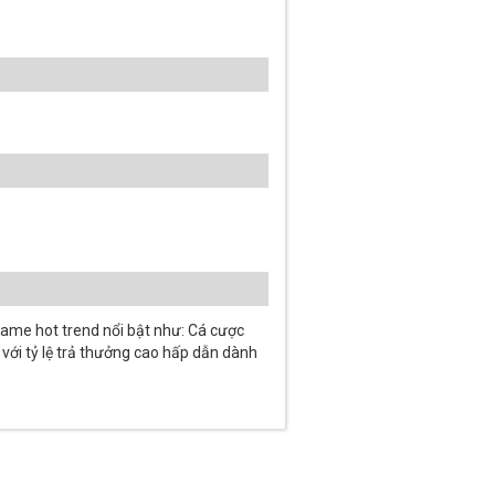
ame hot trend nổi bật như: Cá cược
 với tỷ lệ trả thưởng cao hấp dẫn dành