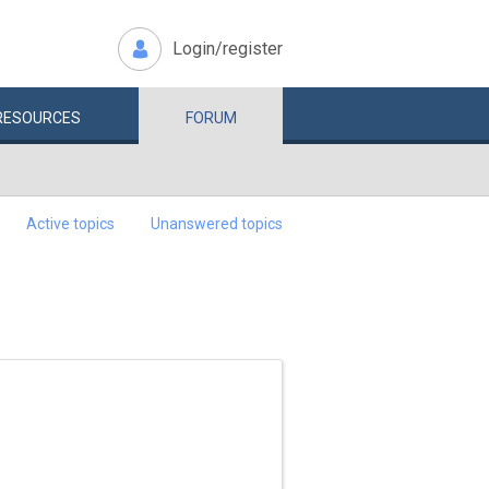
Login/register
RESOURCES
FORUM
Active topics
Unanswered topics