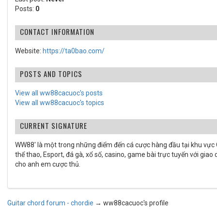
Posts:
0
CONTACT INFORMATION
Website:
https://ta0bao.com/
POSTS AND TOPICS
View all ww88cacuoc's posts
View all ww88cacuoc's topics
CURRENT SIGNATURE
WW88' là một trong những điểm đến cá cược hàng đầu tại khu vực C
thể thao, Esport, đá gà, xổ số, casino, game bài trực tuyến với gia
cho anh em cược thủ.
Guitar chord forum - chordie
→
ww88cacuoc's profile