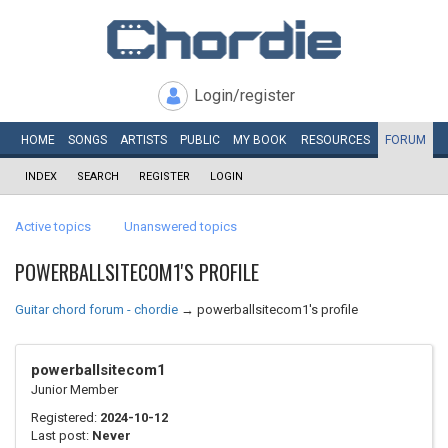
Login/register
HOME
SONGS
ARTISTS
PUBLIC
MY
BOOK
RESOURCES
FORUM
INDEX
SEARCH
REGISTER
LOGIN
Active topics
Unanswered topics
POWERBALLSITECOM1'S PROFILE
Guitar chord forum - chordie
→
powerballsitecom1's profile
powerballsitecom1
Junior Member
Registered:
2024-10-12
Last post:
Never