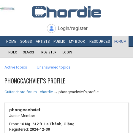
Login/register
HOME
SONGS
ARTISTS
PUBLIC
MY
BOOK
RESOURCES
FORUM
INDEX
SEARCH
REGISTER
LOGIN
Active topics
Unanswered topics
PHONGCACHVIET'S PROFILE
Guitar chord forum - chordie
→
phongcachviet's profile
phongcachviet
Junior Member
From:
16 Ng. 612 Đ. La Thành, Giảng
Registered:
2024-12-30