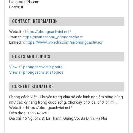
Last post:
Never
Posts:
0
CONTACT INFORMATION
Website:
https://phongcachviet.net/
Twitter:
https://twitter.com/_phongcachviet
LinkedIn:
https://www.linkedin.com/in/phongcachviet/
POSTS AND TOPICS
View all phongcachviet's posts
View all phongcachviet's topics
CURRENT SIGNATURE
Phong cách Việt - Chuyên trang chia sẻ các kinh nghiệm sống cũng
như các kỹ năng trong cuộc sống. Chơi cây, chơi cá, chơi chim,...
Website : https://phongcachviet.net/
Điện thoại: 0922473251
Địa chỉ: 16 Ng. 612 Đ. La Thành, Giảng Võ, Ba Đình, Hà Nội