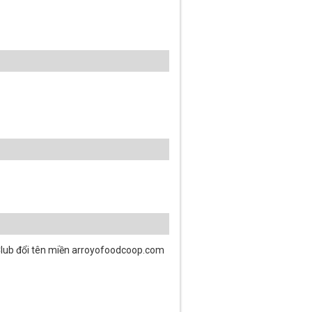
n Club đổi tên miền arroyofoodcoop.com