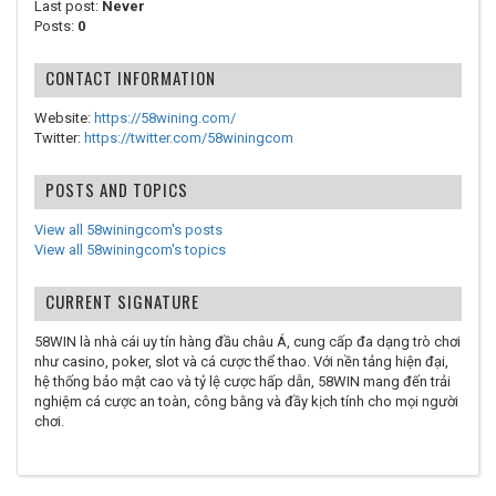
Last post:
Never
Posts:
0
CONTACT INFORMATION
Website:
https://58wining.com/
Twitter:
https://twitter.com/58winingcom
POSTS AND TOPICS
View all 58winingcom's posts
View all 58winingcom's topics
CURRENT SIGNATURE
58WIN là nhà cái uy tín hàng đầu châu Á, cung cấp đa dạng trò chơi
như casino, poker, slot và cá cược thể thao. Với nền tảng hiện đại,
hệ thống bảo mật cao và tỷ lệ cược hấp dẫn, 58WIN mang đến trải
nghiệm cá cược an toàn, công bằng và đầy kịch tính cho mọi người
chơi.