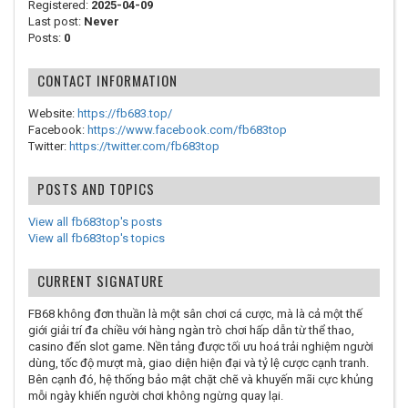
Registered:
2025-04-09
Last post:
Never
Posts:
0
CONTACT INFORMATION
Website:
https://fb683.top/
Facebook:
https://www.facebook.com/fb683top
Twitter:
https://twitter.com/fb683top
POSTS AND TOPICS
View all fb683top's posts
View all fb683top's topics
CURRENT SIGNATURE
FB68 không đơn thuần là một sân chơi cá cược, mà là cả một thế
giới giải trí đa chiều với hàng ngàn trò chơi hấp dẫn từ thể thao,
casino đến slot game. Nền tảng được tối ưu hoá trải nghiệm người
dùng, tốc độ mượt mà, giao diện hiện đại và tỷ lệ cược cạnh tranh.
Bên cạnh đó, hệ thống bảo mật chặt chẽ và khuyến mãi cực khủng
mỗi ngày khiến người chơi không ngừng quay lại.