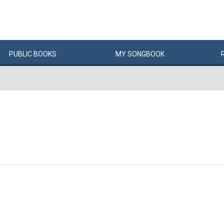
PUBLIC
BOOKS
MY
SONG
BOOK