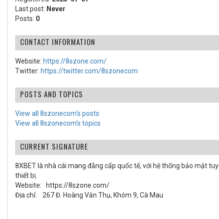
Last post:
Never
Posts:
0
CONTACT INFORMATION
Website:
https://8szone.com/
Twitter:
https://twitter.com/8szonecom
POSTS AND TOPICS
View all 8szonecom's posts
View all 8szonecom's topics
CURRENT SIGNATURE
8XBET là nhà cái mang đẳng cấp quốc tế, với hệ thống bảo mật tuyệt 
thiết bị.
Website: https://8szone.com/
Địa chỉ: 267 Đ. Hoàng Văn Thụ, Khóm 9, Cà Mau