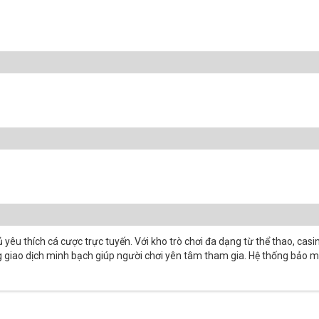
yêu thích cá cược trực tuyến. Với kho trò chơi đa dạng từ thể thao, casi
g giao dịch minh bạch giúp người chơi yên tâm tham gia. Hệ thống bảo 