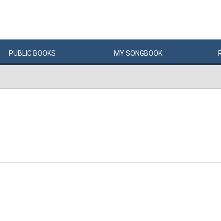
PUBLIC
BOOKS
MY
SONG
BOOK