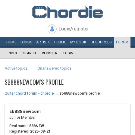
Login/register
HOME
SONGS
ARTISTS
PUBLIC
MY
BOOK
RESOURCES
FORUM
INDEX
SEARCH
REGISTER
LOGIN
Active topics
Unanswered topics
SB888NEWCOM'S PROFILE
Guitar chord forum - chordie
→
sb888newcom's profile
sb888newcom
Junior Member
Real name:
888NEW
Registered:
2025-08-21