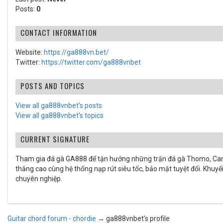
Posts:
0
CONTACT INFORMATION
Website:
https://ga888vn.bet/
Twitter:
https://twitter.com/ga888vnbet
POSTS AND TOPICS
View all ga888vnbet's posts
View all ga888vnbet's topics
CURRENT SIGNATURE
Tham gia đá gà GA888 để tận hưởng những trận đá gà Thomo, Camp
thắng cao cùng hệ thống nạp rút siêu tốc, bảo mật tuyệt đối. Khuy
chuyên nghiệp.
Guitar chord forum - chordie
→
ga888vnbet's profile