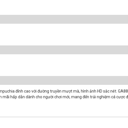
uchia đỉnh cao với đường truyền mượt mà, hình ảnh HD sắc nét. GA888
ến mãi hấp dẫn dành cho người chơi mới, mang đến trải nghiệm cá cược đ