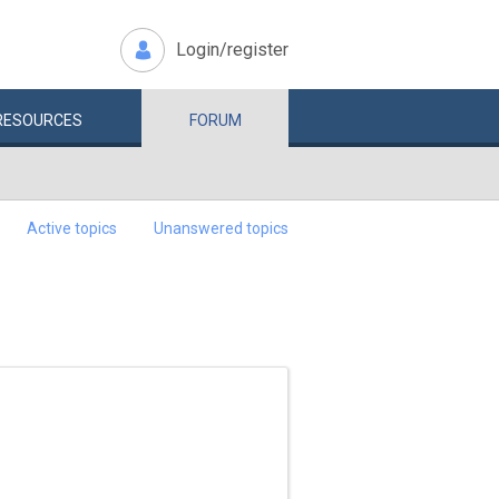
Login/register
RESOURCES
FORUM
Active topics
Unanswered topics