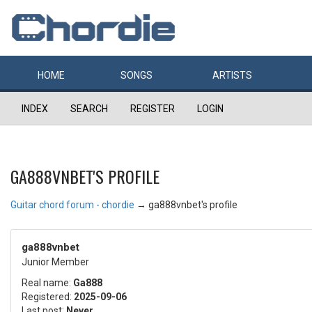
HOME
SONGS
ARTISTS
INDEX
SEARCH
REGISTER
LOGIN
GA888VNBET'S PROFILE
Guitar chord forum - chordie
→
ga888vnbet's profile
ga888vnbet
Junior Member
Real name:
Ga888
Registered:
2025-09-06
Last post:
Never