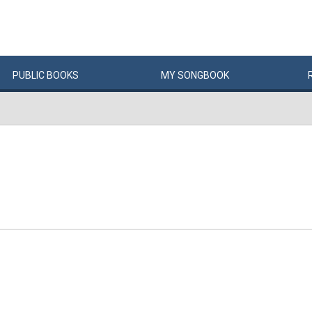
PUBLIC
BOOKS
MY
SONG
BOOK