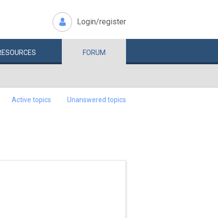
Login/register
RESOURCES
FORUM
Active topics
Unanswered topics