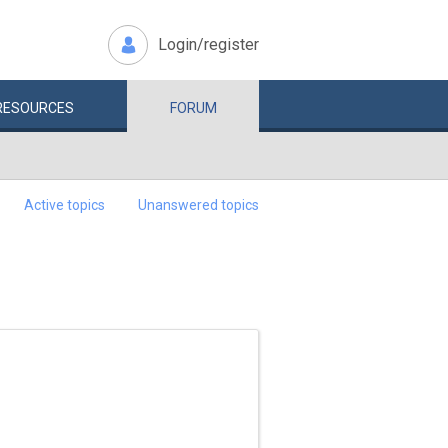
Login/register
RESOURCES
FORUM
Active topics
Unanswered topics