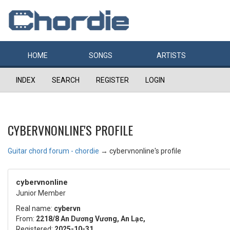
HOME
SONGS
ARTISTS
INDEX
SEARCH
REGISTER
LOGIN
CYBERVNONLINE'S PROFILE
Guitar chord forum - chordie
→
cybervnonline's profile
cybervnonline
Junior Member
Real name:
cybervn
From:
2218/8 An Dương Vương, An Lạc,
Registered:
2025-10-31