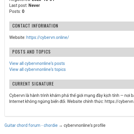
Last post:
Never
Posts:
0
CONTACT INFORMATION
Website:
https://cybervn.online/
POSTS AND TOPICS
View all cybervnonline's posts
View all cybervnonline's topics
CURRENT SIGNATURE
Cybervn là hành trình khám phá thế giới mạng đầy kịch tính — nơi b
Internet không ngừng biến đổi. Website chính thức: https://cybervn
Guitar chord forum - chordie
→
cybervnonline's profile